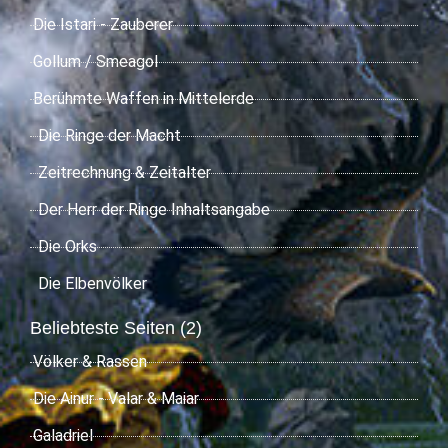
Die Istari - Zauberer
Gollum / Smeagol
Berühmte Waffen in Mittelerde
Die Ringe der Macht
Zeitrechnung & Zeitalter
Der Herr der Ringe Inhaltsangabe
Die Orks
Die Elbenvölker
Beliebteste Seiten (2)
Völker & Rassen
Die Ainur - Valar & Maiar
Galadriel