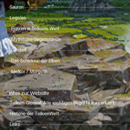
Sauron
Legolas
Figuren in Tolkiens Welt
Mythische Gegenstände
Gandalf
Das Schicksal der Elben
Melkor / Morgoth
Infos zur Website
Tolkien-Glossar: Alle wichtigen Begriffe kurz erklärt
Historie der TolkienWelt
Links