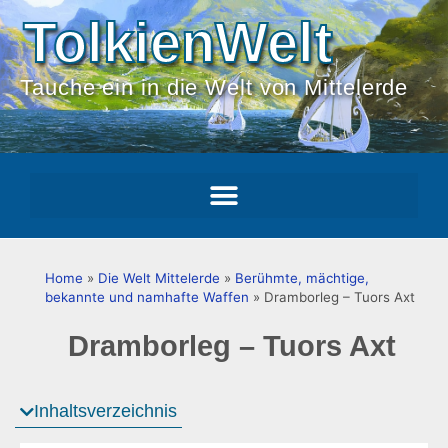
TolkienWelt
Tauche ein in die Welt von Mittelerde
Home
»
Die Welt Mittelerde
»
Berühmte, mächtige,
bekannte und namhafte Waffen
»
Dramborleg – Tuors Axt
Dramborleg – Tuors Axt
Inhaltsverzeichnis