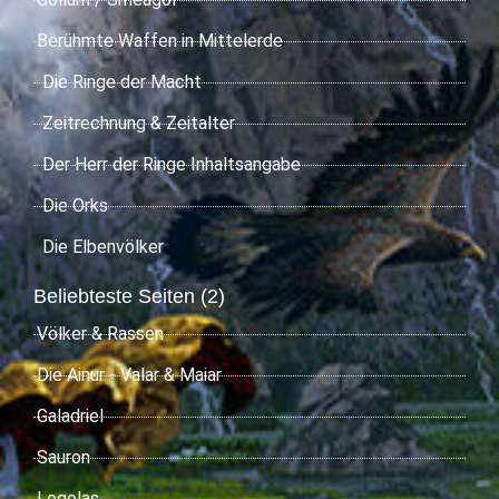
Berühmte Waffen in Mittelerde
Die Ringe der Macht
Zeitrechnung & Zeitalter
Der Herr der Ringe Inhaltsangabe
Die Orks
Die Elbenvölker
Beliebteste Seiten (2)
Völker & Rassen
Die Ainur - Valar & Maiar
Galadriel
Sauron
Legolas