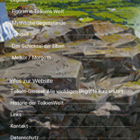
Figuren in Tolkiens Welt
Mythische Gegenstände
Gandalf
Das Schicksal der Elben
Melkor / Morgoth
Infos zur Website
Tolkien-Glossar: Alle wichtigen Begriffe kurz erklärt
Historie der TolkienWelt
Links
Kontakt
Datenschutz