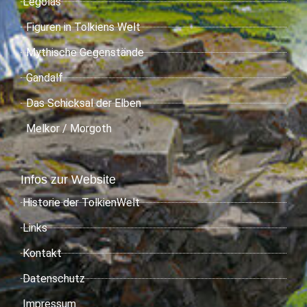
Legolas
Figuren in Tolkiens Welt
Mythische Gegenstände
Gandalf
Das Schicksal der Elben
Melkor / Morgoth
Infos zur Website
Historie der TolkienWelt
Links
Kontakt
Datenschutz
Impressum