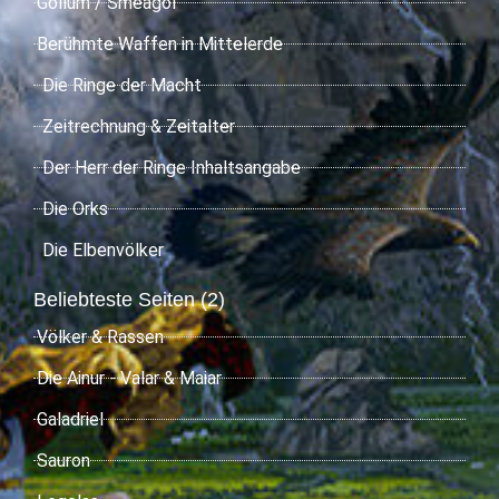
Gollum / Smeagol
Berühmte Waffen in Mittelerde
Die Ringe der Macht
Zeitrechnung & Zeitalter
Der Herr der Ringe Inhaltsangabe
Die Orks
Die Elbenvölker
Beliebteste Seiten (2)
Völker & Rassen
Die Ainur - Valar & Maiar
Galadriel
Sauron