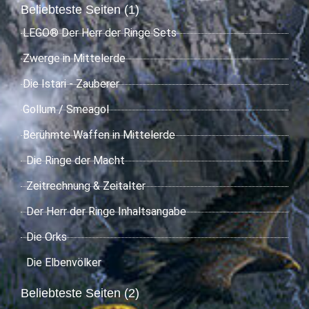
Beliebteste Seiten (1)
LEGO® Der Herr der Ringe Sets
Zwerge in Mittelerde
Die Istari - Zauberer
Gollum / Smeagol
Berühmte Waffen in Mittelerde
Die Ringe der Macht
Zeitrechnung & Zeitalter
Der Herr der Ringe Inhaltsangabe
Die Orks
Die Elbenvölker
Beliebteste Seiten (2)