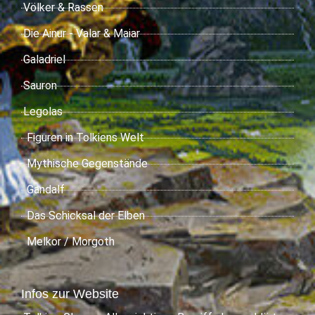
Völker & Rassen
Die Ainur - Valar & Maiar
Galadriel
Sauron
Legolas
Figuren in Tolkiens Welt
Mythische Gegenstände
Gandalf
Das Schicksal der Elben
Melkor / Morgoth
Infos zur Website