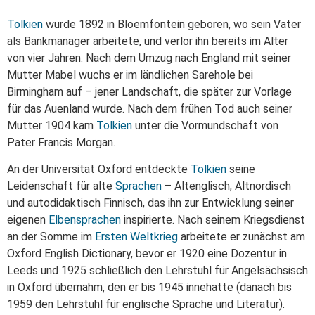
Tolkien
wurde 1892 in Bloemfontein geboren, wo sein Vater
als Bankmanager arbeitete, und verlor ihn bereits im Alter
von vier Jahren. Nach dem Umzug nach England mit seiner
Mutter Mabel wuchs er im ländlichen Sarehole bei
Birmingham auf – jener Landschaft, die später zur Vorlage
für das Auenland wurde. Nach dem frühen Tod auch seiner
Mutter 1904 kam
Tolkien
unter die Vormundschaft von
Pater Francis Morgan.
An der Universität Oxford entdeckte
Tolkien
seine
Leidenschaft für alte
Sprachen
– Altenglisch, Altnordisch
und autodidaktisch Finnisch, das ihn zur Entwicklung seiner
eigenen
Elben
sprachen
inspirierte. Nach seinem Kriegsdienst
an der Somme im
Ersten Weltkrieg
arbeitete er zunächst am
Oxford English Dictionary, bevor er 1920 eine Dozentur in
Leeds und 1925 schließlich den Lehrstuhl für Angelsächsisch
in Oxford übernahm, den er bis 1945 innehatte (danach bis
1959 den Lehrstuhl für englische Sprache und Literatur).