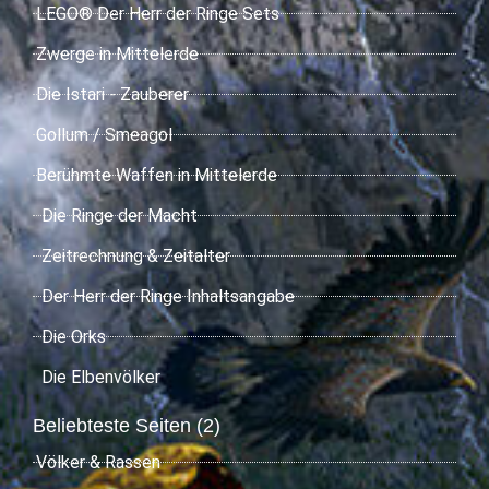
LEGO® Der Herr der Ringe Sets
Zwerge in Mittelerde
Die Istari - Zauberer
Gollum / Smeagol
Berühmte Waffen in Mittelerde
Die Ringe der Macht
Zeitrechnung & Zeitalter
Der Herr der Ringe Inhaltsangabe
Die Orks
Die Elbenvölker
Beliebteste Seiten (2)
Völker & Rassen