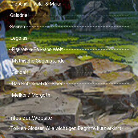
Die Ainur - Valar & Maiar
Galadriel
Sauron
Legolas
Figuren in Tolkiens Welt
Mythische Gegenstände
Gandalf
Das Schicksal der Elben
Melkor / Morgoth
Infos zur Website
Tolkien-Glossar: Alle wichtigen Begriffe kurz erklärt