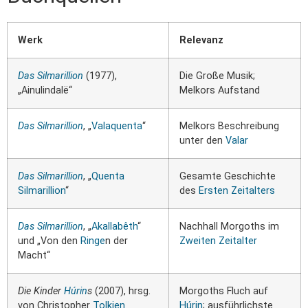
Werk
Relevanz
Das Silmarillion
(1977),
Die Große Musik;
„Ainulindalë“
Melkors Aufstand
Das Silmarillion
, „
Valaquenta
“
Melkors Beschreibung
unter den
Valar
Das Silmarillion
, „
Quenta
Gesamte Geschichte
Silmarillion
“
des
Ersten Zeitalters
Das Silmarillion
, „
Akallabêth
“
Nachhall Morgoths im
und „Von den
Ringe
n der
Zweiten Zeitalter
Macht“
Die Kinder
Húrin
s
(2007), hrsg.
Morgoths Fluch auf
von Christopher
Tolkien
Húrin
; ausführlichste