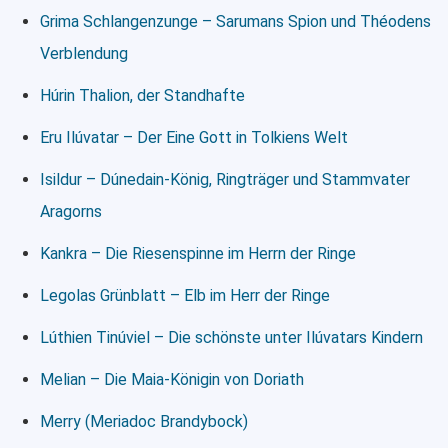
Grima Schlangenzunge – Sarumans Spion und Théodens
Verblendung
Húrin Thalion, der Standhafte
Eru Ilúvatar – Der Eine Gott in Tolkiens Welt
Isildur – Dúnedain-König, Ringträger und Stammvater
Aragorns
Kankra – Die Riesenspinne im Herrn der Ringe
Legolas Grünblatt – Elb im Herr der Ringe
Lúthien Tinúviel – Die schönste unter Ilúvatars Kindern
Melian – Die Maia-Königin von Doriath
Merry (Meriadoc Brandybock)