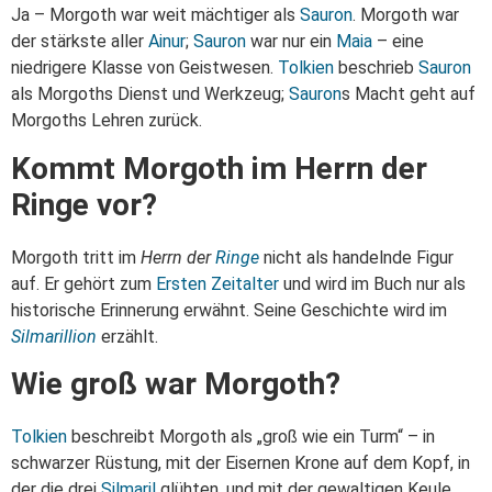
Ja – Morgoth war weit mächtiger als
Sauron
. Morgoth war
der stärkste aller
Ainur
;
Sauron
war nur ein
Maia
– eine
niedrigere Klasse von Geistwesen.
Tolkien
beschrieb
Sauron
als Morgoths Dienst und Werkzeug;
Sauron
s Macht geht auf
Morgoths Lehren zurück.
Kommt Morgoth im Herrn der
Ringe vor?
Morgoth tritt im
Herrn der
Ringe
nicht als handelnde Figur
auf. Er gehört zum
Ersten Zeitalter
und wird im Buch nur als
historische Erinnerung erwähnt. Seine Geschichte wird im
Silmarillion
erzählt.
Wie groß war Morgoth?
Tolkien
beschreibt Morgoth als „groß wie ein Turm“ – in
schwarzer Rüstung, mit der Eisernen Krone auf dem Kopf, in
der die drei
Silmaril
glühten, und mit der gewaltigen Keule