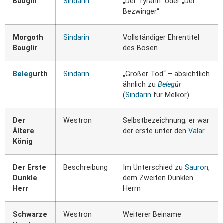
Bauglir
Sindarin
„Der Tyrann“ oder „Der
Bezwinger“
Morgoth
Sindarin
Vollständiger Ehrentitel
Bauglir
des Bösen
Beleg
urth
Sindarin
„Großer Tod“ – absichtlich
ähnlich zu
Beleg
ûr
(
Sindarin
für Melkor)
Der
Westron
Selbstbezeichnung; er war
Ältere
der erste unter den
Valar
König
Der Erste
Beschreibung
Im Unterschied zu
Sauron
,
Dunkle
dem Zweiten Dunklen
Herr
Herrn
Schwarze
Westron
Weiterer Beiname