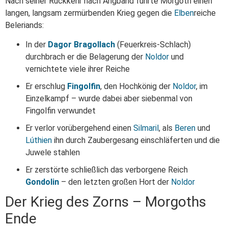
Nach seiner Rückkehr nach Angband führte Morgoth einen
langen, langsam zermürbenden Krieg gegen die
Elben
reiche
Beleriands:
In der
Dagor Bragollach
(Feuerkreis-Schlach)
durchbrach er die Belagerung der
Noldor
und
vernichtete viele ihrer Reiche
Er erschlug
Fingolfin
, den Hochkönig der
Noldor
, im
Einzelkampf – wurde dabei aber siebenmal von
Fingolfin verwundet
Er verlor vorübergehend einen
Silmaril
, als
Beren
und
Lúthien
ihn durch Zaubergesang einschläferten und die
Juwele stahlen
Er zerstörte schließlich das verborgene Reich
Gondolin
– den letzten großen Hort der
Noldor
Der Krieg des Zorns – Morgoths
Ende