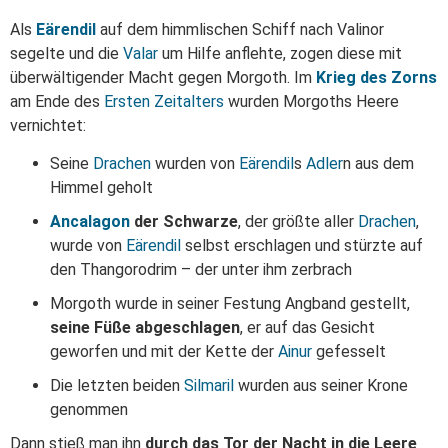
Als
Eärendil
auf dem himmlischen Schiff nach Valinor
segelte und die
Valar
um Hilfe anflehte, zogen diese mit
überwältigender Macht gegen Morgoth. Im
Krieg des Zorns
am Ende des
Ersten Zeitalters
wurden Morgoths Heere
vernichtet:
Seine
Drachen
wurden von
Eärendil
s
Adler
n aus dem
Himmel geholt
Ancalagon
der Schwarze
, der größte aller
Drachen
,
wurde von
Eärendil
selbst erschlagen und stürzte auf
den Thangorodrim – der unter ihm zerbrach
Morgoth wurde in seiner Festung Angband gestellt,
seine Füße abgeschlagen
, er auf das Gesicht
geworfen und mit der Kette der
Ainur
gefesselt
Die letzten beiden
Silmaril
wurden aus seiner Krone
genommen
Dann stieß man ihn
durch das Tor der Nacht in die Leere