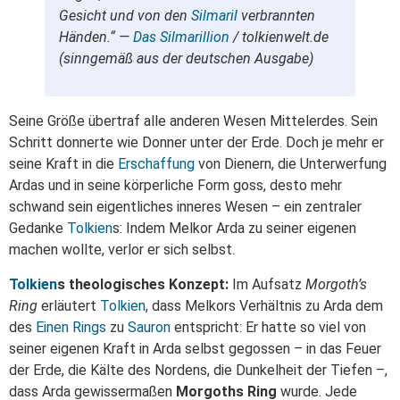
Gesicht und von den
Silmaril
verbrannten
Händen.“ —
Das Silmarillion
/ tolkienwelt.de
(sinngemäß aus der deutschen Ausgabe)
Seine Größe übertraf alle anderen Wesen Mittelerdes. Sein
Schritt donnerte wie Donner unter der Erde. Doch je mehr er
seine Kraft in die
Erschaffung
von Dienern, die Unterwerfung
Ardas und in seine körperliche Form goss, desto mehr
schwand sein eigentliches inneres Wesen – ein zentraler
Gedanke
Tolkien
s: Indem Melkor Arda zu seiner eigenen
machen wollte, verlor er sich selbst.
Tolkien
s theologisches Konzept:
Im Aufsatz
Morgoth’s
Ring
erläutert
Tolkien
, dass Melkors Verhältnis zu Arda dem
des
Einen Rings
zu
Sauron
entspricht: Er hatte so viel von
seiner eigenen Kraft in Arda selbst gegossen – in das Feuer
der Erde, die Kälte des Nordens, die Dunkelheit der Tiefen –,
dass Arda gewissermaßen
Morgoths Ring
wurde. Jede