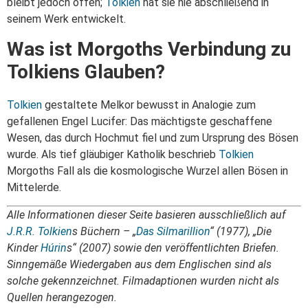
bleibt jedoch offen;
Tolkien
hat sie nie abschließend in
seinem Werk entwickelt.
Was ist Morgoths Verbindung zu
Tolkiens Glauben?
Tolkien
gestaltete Melkor bewusst in Analogie zum
gefallenen Engel Lucifer: Das mächtigste geschaffene
Wesen, das durch Hochmut fiel und zum Ursprung des Bösen
wurde. Als tief gläubiger Katholik beschrieb
Tolkien
Morgoths Fall als die kosmologische Wurzel allen Bösen in
Mittelerde.
Alle Informationen dieser Seite basieren ausschließlich auf
J.R.R. Tolkien
s Büchern – „
Das Silmarillion
“ (1977), „Die
Kinder
Húrin
s“ (2007) sowie den veröffentlichten Briefen.
Sinngemäße Wiedergaben aus dem Englischen sind als
solche gekennzeichnet. Filmadaptionen wurden nicht als
Quellen herangezogen.