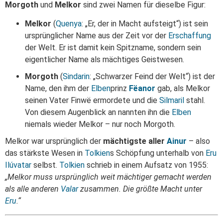
Morgoth
und
Melkor
sind zwei Namen für dieselbe Figur:
Melkor
(
Quenya
: „Er, der in Macht aufsteigt“) ist sein
ursprünglicher Name aus der Zeit vor der
Erschaffung
der Welt. Er ist damit kein Spitzname, sondern sein
eigentlicher Name als mächtiges Geistwesen.
Morgoth
(
Sindarin
: „Schwarzer Feind der Welt“) ist der
Name, den ihm der
Elben
prinz
Fëanor
gab, als Melkor
seinen Vater Finwë ermordete und die
Silmaril
stahl.
Von diesem Augenblick an nannten ihn die
Elben
niemals wieder Melkor – nur noch Morgoth.
Melkor war ursprünglich der
mächtigste aller
Ainur
– also
das stärkste Wesen in
Tolkien
s Schöpfung unterhalb von
Eru
Ilúvatar
selbst.
Tolkien
schrieb in einem Aufsatz von 1955:
„Melkor muss ursprünglich weit mächtiger gemacht werden
als alle anderen
Valar
zusammen. Die größte Macht unter
Eru
.“