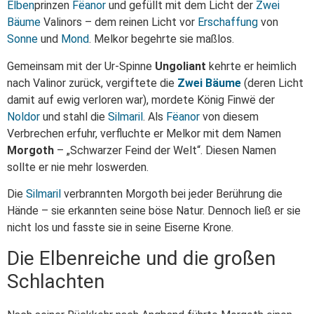
Elben
prinzen
Fëanor
und gefüllt mit dem Licht der
Zwei
Bäume
Valinors – dem reinen Licht vor
Erschaffung
von
Sonne
und
Mond
. Melkor begehrte sie maßlos.
Gemeinsam mit der Ur-Spinne
Ungoliant
kehrte er heimlich
nach Valinor zurück, vergiftete die
Zwei Bäume
(deren Licht
damit auf ewig verloren war), mordete König Finwë der
Noldor
und stahl die
Silmaril
. Als
Fëanor
von diesem
Verbrechen erfuhr, verfluchte er Melkor mit dem Namen
Morgoth
– „Schwarzer Feind der Welt“. Diesen Namen
sollte er nie mehr loswerden.
Die
Silmaril
verbrannten Morgoth bei jeder Berührung die
Hände – sie erkannten seine böse Natur. Dennoch ließ er sie
nicht los und fasste sie in seine Eiserne Krone.
Die Elbenreiche und die großen
Schlachten