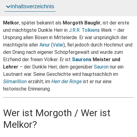
Inhaltsverzeichnis
Melkor
, später bekannt als
Morgoth Bauglir
, ist der erste
und mächtigste Dunkle Herr in
J.R.R. Tolkien
s Werk – der
Ursprung allen Bösen in Mittelerde. Er war ursprünglich der
mächtigste aller
Ainur
(
Valar
), fiel jedoch durch Hochmut und
den Drang nach eigener Schöpfergewalt und wurde zum
Erzfeind der freien Völker. Er ist
Sauron
s Meister und
Lehrer
– der Dunkle Herr, dem gegenüber
Sauron
nur ein
Leutnant war. Seine Geschichte wird hauptsächlich im
Silmarillion
erzählt; im
Herr der Ringe
ist er nur eine
historische Erinnerung.
Wer ist Morgoth / Wer ist
Melkor?