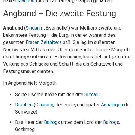
Hallen
Mandos
für drei Zeitalter gefangen gehalten.
Angband – Die zweite Festung
Angband
(
Sindarin
: „Eisenhölle“) war Melkors zweite und
bekanntere Festung – die Burg, in der er während des
gesamten
Ersten Zeitalters
saß. Sie lag im äußersten
Nordwesten Mittelerdes. Über dem Südtor türmte Morgoth
den
Thangorodrim
auf – drei riesige, künstlich aufgetürmte
Vulkane aus Schlacke und Schutt, die als Schutzwall und
Festungsmauer dienten.
In Angband hielt Morgoth:
Seine Eiserne Krone mit den drei
Silmaril
Drachen
(
Glaurung
, der erste, und später
Ancalagon
der
Schwarze)
Das Heer der
Balrog
s unter dem Lord der
Balrog
s,
Gothmog