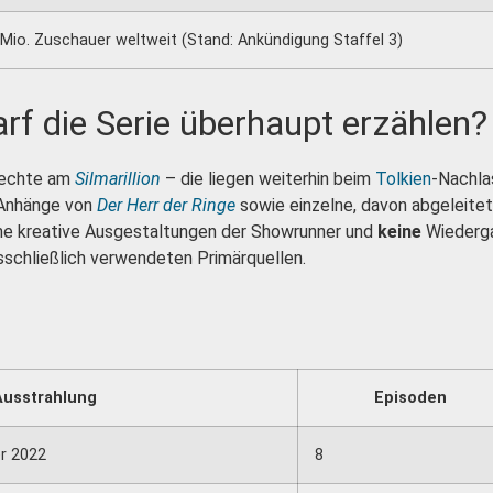
Mio. Zuschauer weltweit (Stand: Ankündigung Staffel 3)
rf die Serie überhaupt erzählen?
Rechte am
Silmarillion
– die liegen weiterhin beim
Tolkien
-Nachlas
e Anhänge von
Der Herr der Ringe
sowie einzelne, davon abgeleitet
gene kreative Ausgestaltungen der Showrunner und
keine
Wiederg
sschließlich verwendeten Primärquellen.
Ausstrahlung
Episoden
r 2022
8