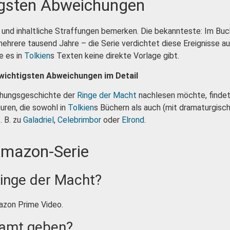
tigsten Abweichungen
he und inhaltliche Straffungen bemerken. Die bekannteste: Im Bu
ehrere tausend Jahre – die Serie verdichtet diese Ereignisse a
e es in
Tolkien
s Texten keine direkte Vorlage gibt.
e wichtigsten Abweichungen im Detail
tehungsgeschichte der
Ringe der Macht
nachlesen möchte, findet 
guren, die sowohl in
Tolkien
s Büchern als auch (mit dramaturgische
. B. zu
Galadriel
,
Celebrimbor
oder
Elrond
.
 Amazon-Serie
inge der Macht?
azon Prime Video.
esamt geben?