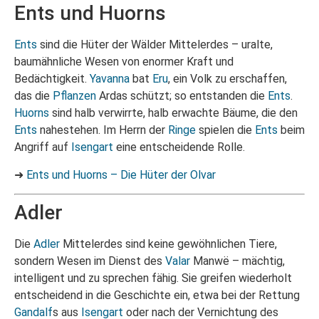
Ents und Huorns
Ents
sind die Hüter der Wälder Mittelerdes – uralte,
baumähnliche Wesen von enormer Kraft und
Bedächtigkeit.
Yavanna
bat
Eru
, ein Volk zu erschaffen,
das die
Pflanzen
Ardas schützt; so entstanden die
Ents
.
Huorns
sind halb verwirrte, halb erwachte Bäume, die den
Ents
nahestehen. Im Herrn der
Ringe
spielen die
Ents
beim
Angriff auf
Isengart
eine entscheidende Rolle.
➜
Ents und Huorns – Die Hüter der Olvar
Adler
Die
Adler
Mittelerdes sind keine gewöhnlichen Tiere,
sondern Wesen im Dienst des
Valar
Manwë – mächtig,
intelligent und zu sprechen fähig. Sie greifen wiederholt
entscheidend in die Geschichte ein, etwa bei der Rettung
Gandalf
s aus
Isengart
oder nach der Vernichtung des