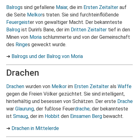
Balrog
s sind gefallene
Maiar
, die im
Ersten Zeitalter
auf
die Seite
Melkor
s traten. Sie sind furchteinflößende
Feuergeist
er von gewaltiger Macht. Der bekannteste
Balrog
ist Durin’s Bane, der im
Dritten Zeitalter
tief in den
Minen von
Moria
schlummerte und von der Gemeinschaft
des
Ringe
s geweckt wurde.
➜
Balrogs und der Balrog von Moria
Drachen
Drachen
wurden von
Melkor
im
Ersten Zeitalter
als
Waffe
gegen die Freien Völker gezüchtet. Sie sind intelligent,
hinterhältig und besessen von Schätzen. Der erste
Drache
war
Glaurung
, der fußlose Feuer
drache
; der bekannteste
ist
Smaug
, der im
Hobbit
den
Einsamen Berg
bewacht.
➜
Drachen in Mittelerde