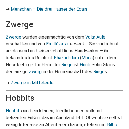
➜
Menschen – Die drei Häuser der Edain
Zwerge
Zwerge
wurden eigenmächtig von dem
Valar
Aulë
erschaffen und von
Eru
Ilúvatar
erweckt. Sie sind robust,
ausdauernd und leidenschaftliche Handwerker – ihr
bekanntestes Reich ist
Khazad-dûm
(
Moria
) unter dem
Nebelgebirge. Im Herrn der
Ringe
ist
Gimli
, Sohn Glóins,
der einzige
Zwerg
in der Gemeinschaft des
Ringe
s.
➜
Zwerge in Mittelerde
Hobbits
Hobbit
s sind ein kleines, friedliebendes Volk mit
behaarten Füßen, das im Auenland lebt. Obwohl sie selbst
wenig Interesse an Abenteuern haben, stehen mit
Bilbo