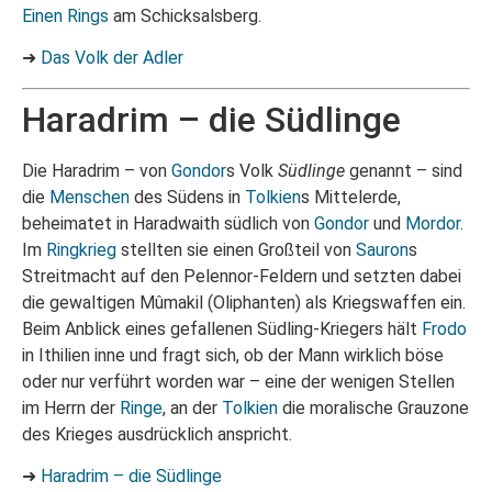
Einen Rings
am Schicksalsberg.
➜
Das Volk der Adler
Haradrim – die Südlinge
Die Haradrim – von
Gondor
s Volk
Südlinge
genannt – sind
die
Menschen
des Südens in
Tolkien
s Mittelerde,
beheimatet in Haradwaith südlich von
Gondor
und
Mordor
.
Im
Ringkrieg
stellten sie einen Großteil von
Sauron
s
Streitmacht auf den Pelennor-Feldern und setzten dabei
die gewaltigen Mûmakil (Oliphanten) als Kriegswaffen ein.
Beim Anblick eines gefallenen Südling-Kriegers hält
Frodo
in Ithilien inne und fragt sich, ob der Mann wirklich böse
oder nur verführt worden war – eine der wenigen Stellen
im Herrn der
Ringe
, an der
Tolkien
die moralische Grauzone
des Krieges ausdrücklich anspricht.
➜
Haradrim – die Südlinge