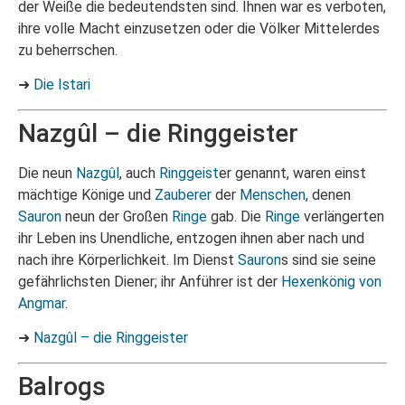
der Weiße die bedeutendsten sind. Ihnen war es verboten,
ihre volle Macht einzusetzen oder die Völker Mittelerdes
zu beherrschen.
➜
Die Istari
Nazgûl – die Ringgeister
Die neun
Nazgûl
, auch
Ringgeist
er genannt, waren einst
mächtige Könige und
Zauberer
der
Menschen
, denen
Sauron
neun der Großen
Ringe
gab. Die
Ringe
verlängerten
ihr Leben ins Unendliche, entzogen ihnen aber nach und
nach ihre Körperlichkeit. Im Dienst
Sauron
s sind sie seine
gefährlichsten Diener; ihr Anführer ist der
Hexenkönig von
Angmar
.
➜
Nazgûl – die Ringgeister
Balrogs