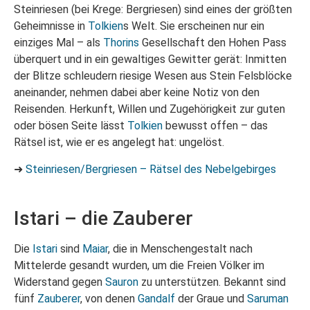
Steinriesen (bei Krege: Bergriesen) sind eines der größten
Geheimnisse in
Tolkien
s Welt. Sie erscheinen nur ein
einziges Mal – als
Thorins
Gesellschaft den Hohen Pass
überquert und in ein gewaltiges Gewitter gerät: Inmitten
der Blitze schleudern riesige Wesen aus Stein Felsblöcke
aneinander, nehmen dabei aber keine Notiz von den
Reisenden. Herkunft, Willen und Zugehörigkeit zur guten
oder bösen Seite lässt
Tolkien
bewusst offen – das
Rätsel ist, wie er es angelegt hat: ungelöst.
➜
Steinriesen/Bergriesen – Rätsel des Nebelgebirges
Istari – die Zauberer
Die
Istari
sind
Maiar
, die in Menschengestalt nach
Mittelerde gesandt wurden, um die Freien Völker im
Widerstand gegen
Sauron
zu unterstützen. Bekannt sind
fünf
Zauberer
, von denen
Gandalf
der Graue und
Saruman