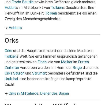
und
Frodo Beutlin
sowie ihren Gefährten gleich mehrere
Hobbit
s im Mittelpunkt von
Tolkien
s Geschichten. Ihre
Herkunft ist im Dunkeln;
Tolkien
beschreibt sie als einen
Zweig des Menschengeschlechts.
➜
Hobbits
Orks
Orks
sind die Hauptstreitmacht der dunklen Mächte in
Tolkien
s Welt. Sie entstammen ursprünglich gefangenen
und geisteskranken
Elben
, die von
Melkor
im
Ersten
Zeitalter
verdorben wurden. Im Herrn der
Ringe
dienen die
Orks
Sauron
und
Saruman
; besonders gefürchtet sind die
Uruk-hai
, eine besonders kräftige und kampferprobte
Zucht.
➜
Orks in Mittelerde, Diener des Bösen