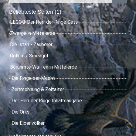
Beliebteste Seiten (1)
LEGO® Der Herr der Ringe Sets
Zwerge in Mittelerde
Die Istari - Zauberer
Gollum / Smeagol
Berühmte Waffen in Mittelerde
Die Ringe der Macht
Zeitrechnung & Zeitalter
Der Herr der Ringe Inhaltsangabe
Die Orks
Die Elbenvölker