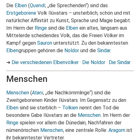
Die
Elben
(
Quendi
, „die Sprechenden“) sind das
Erstgeborene
Volk Ilúvatars – unsterblich, schön und mit
natürlicher Affinität zu Kunst, Sprache und Magie begabt.
Im Herrn der
Ringe
sind die
Elben
ein altes, langsam aus
Mittelerde scheidendes Volk, das die Freien Völker im
Kampf gegen
Sauron
unterstützt. Zu den bekanntesten
Elben
gruppen gehören die
Noldor
und die
Sindar
.
➜
Die verschiedenen Elbenvölker
·
Die Noldor
·
Die Sindar
Menschen
Menschen
(
Atani
, „die Nachkömmlinge“) sind die
Zweitgeborenen Kinder Ilúvatars. Im Gegensatz zu den
Elben
sind sie sterblich –
Tolkien
nennt den Tod die
besondere Gabe Ilúvatars an die
Menschen
. Im Herrn der
Ringe
spielen vor allem die Dúnedain, Nachfahren der
númenórischen
Menschen
, eine zentrale Rolle:
Aragorn
ist
ihr bekanntester Vertreter.