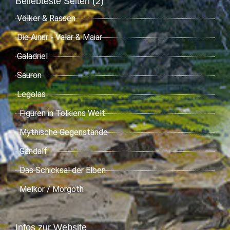
Beliebteste Seiten (2)
Völker & Rassen
Die Ainur - Valar & Maiar
Galadriel
Sauron
Legolas
Figuren in Tolkiens Welt
Mythische Gegenstände
Gandalf
Das Schicksal der Elben
Melkor / Morgoth
Infos zur Website