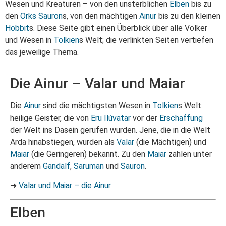
Wesen und Kreaturen – von den unsterblichen
Elben
bis zu
den
Orks
Sauron
s, von den mächtigen
Ainur
bis zu den kleinen
Hobbit
s. Diese Seite gibt einen Überblick über alle Völker
und Wesen in
Tolkien
s Welt; die verlinkten Seiten vertiefen
das jeweilige Thema.
Die Ainur – Valar und Maiar
Die
Ainur
sind die mächtigsten Wesen in
Tolkien
s Welt:
heilige Geister, die von
Eru
Ilúvatar
vor der
Erschaffung
der Welt ins Dasein gerufen wurden. Jene, die in die Welt
Arda hinabstiegen, wurden als
Valar
(die Mächtigen) und
Maiar
(die Geringeren) bekannt. Zu den
Maiar
zählen unter
anderem
Gandalf
,
Saruman
und
Sauron
.
➜
Valar und Maiar – die Ainur
Elben