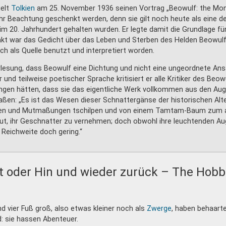
ielt
Tolkien
am 25. November 1936 seinen Vortrag „Beowulf: the Mons
ehr Beachtung geschenkt werden, denn sie gilt noch heute als eine 
e im 20. Jahrhundert gehalten wurden. Er legte damit die Grundlage 
nkt war das Gedicht über das Leben und Sterben des Helden Beowulf
ch als Quelle benutzt und interpretiert worden.
orlesung, dass Beowulf eine Dichtung und nicht eine ungeordnete Ans
r und teilweise poetischer Sprache kritisiert er alle Kritiker des Beowu
ngen hätten, dass sie das eigentliche Werk vollkommen aus den Augen
ßen: „Es ist das Wesen dieser Schnattergänse der historischen Alt
gen und Mutmaßungen tschilpen und von einem Tamtam-Baum zum an
s gut, ihr Geschnatter zu vernehmen; doch obwohl ihre leuchtenden
 Reichweite doch gering.“
it oder Hin und wieder zurück – The Hobb
d vier Fuß groß, also etwas kleiner noch als
Zwerge
, haben behaart
: sie hassen Abenteuer.