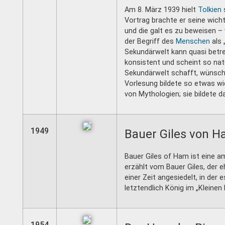
Am 8. März 1939 hielt
Tolkien
s
Vortrag brachte er seine wich
und die galt es zu beweisen – 
der Begriff des
Menschen
als 
Sekundärwelt kann quasi betrete
konsistent und scheint so natü
Sekundärwelt schafft, wünscht
Vorlesung bildete so etwas wi
von Mythologien; sie bildete 
1949
Bauer Giles von H
Bauer Giles of Ham ist eine am
erzählt vom Bauer Giles, der e
einer Zeit angesiedelt, in der
letztendlich König im „Kleinen 
1954