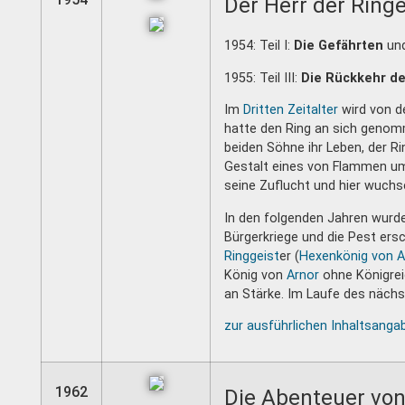
Der Herr der Ringe
1954: Teil I:
Die Gefährten
und
1955: Teil III:
Die Rückkehr de
Im
Dritten Zeitalter
wird von d
hatte den Ring an sich genom
beiden Söhne ihr Leben, der Ri
Gestalt eines von Flammen um
seine Zuflucht und hier wuchse
In den folgenden Jahren wurde
Bürgerkriege und die Pest ers
Ringgeist
er (
Hexenkönig von 
König von
Arnor
ohne Königre
an Stärke. Im Laufe des näch
zur ausführlichen Inhaltsanga
1962
Die Abenteuer vo