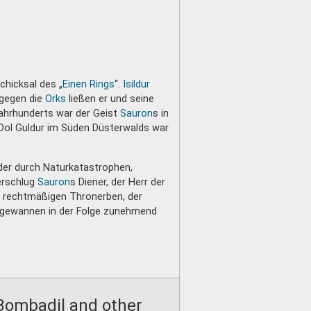
hicksal des „
Einen Rings
“.
Isildur
 gegen die
Orks
ließen er und seine
Jahrhunderts war der Geist
Sauron
s in
Dol Guldur im Süden Düsterwalds war
er durch Naturkatastrophen,
erschlug
Sauron
s Diener, der Herr der
e rechtmäßigen Thronerben, der
gewannen in der Folge zunehmend
Bombadil and other