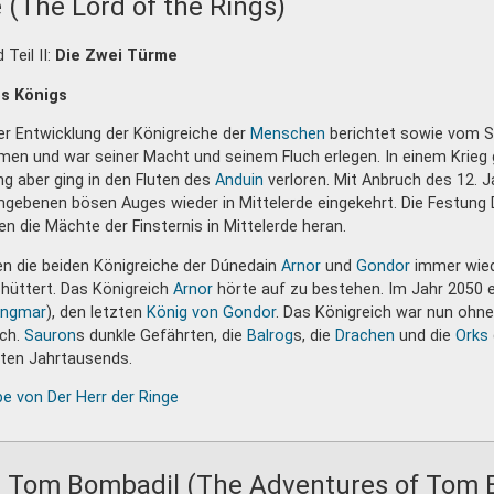
 (The Lord of the Rings)
 Teil II:
Die Zwei Türme
s Königs
er Entwicklung der Königreiche der
Menschen
berichtet sowie vom Sc
men und war seiner Macht und seinem Fluch erlegen. In einem Krieg
ng aber ging in den Fluten des
Anduin
verloren. Mit Anbruch des 12. 
gebenen bösen Auges wieder in Mittelerde eingekehrt. Die Festung 
n die Mächte der Finsternis in Mittelerde heran.
n die beiden Königreiche der Dúnedain
Arnor
und
Gondor
immer wied
chüttert. Das Königreich
Arnor
hörte auf zu bestehen. Im Jahr 2050 
Angmar
), den letzten
König von Gondor
. Das Königreich war nun ohn
ich.
Sauron
s dunkle Gefährten, die
Balrog
s, die
Drachen
und die
Orks
sten Jahrtausends.
be von Der Herr der Ringe
n Tom Bombadil (The Adventures of Tom 