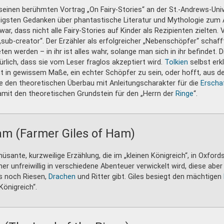
einen berühmten Vortrag „On Fairy-Stories“ an der St.-Andrews-Univ
tigsten Gedanken über phantastische Literatur und Mythologie zum 
war, dass nicht alle Fairy-Stories auf Kinder als Rezipienten zielten
„sub-creator“. Der Erzähler als erfolgreicher „Nebenschöpfer“ schaff
n werden – in ihr ist alles wahr, solange man sich in ihr befindet. D
rlich, dass sie vom Leser fraglos akzeptiert wird.
Tolkien
selbst erkl
 in gewissem Maße, ein echter Schöpfer zu sein, oder hofft, aus de
e den theoretischen Überbau mit Anleitungscharakter für die
Erscha
damit den theoretischen Grundstein für den „Herrn der
Ringe
“.
am (Farmer Giles of Ham)
üsante, kurzweilige Erzählung, die im „kleinen Königreich“, in Oxford
her unfreiwillig in verschiedene Abenteuer verwickelt wird, diese aber
 es noch Riesen,
Drachen
und Ritter gibt. Giles besiegt den mächtigen
Königreich“.