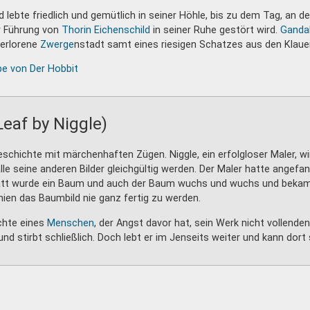
lebte friedlich und gemütlich in seiner Höhle, bis zu dem Tag, an 
r Führung von
Thorin Eichenschild
in seiner Ruhe gestört wird.
Ganda
verlorene
Zwerge
nstadt samt eines riesigen Schatzes aus den Klau
be von Der Hobbit
Leaf by Niggle)
geschichte mit märchenhaften Zügen. Niggle, ein erfolgloser Maler, wi
e seine anderen Bilder gleichgültig werden. Der Maler hatte angefan
att wurde ein Baum und auch der Baum wuchs und wuchs und bekam 
ien das Baumbild nie ganz fertig zu werden.
ichte eines
Menschen
, der Angst davor hat, sein Werk nicht vollende
nd stirbt schließlich. Doch lebt er im Jenseits weiter und kann dort 