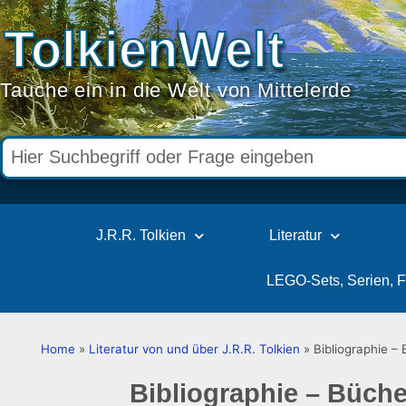
TolkienWelt
Tauche ein in die Welt von Mittelerde
J.R.R. Tolkien
Literatur
LEGO-Sets, Serien, 
Home
»
Literatur von und über J.R.R. Tolkien
»
Bibliographie – 
Bibliographie – Büche