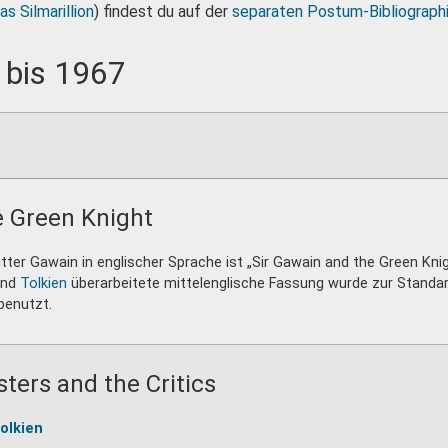
as Silmarillion
) findest du auf der
separaten Postum-Bibliograph
 bis 1967
e Green Knight
ter Gawain in englischer Sprache ist „Sir Gawain and the Green Kni
und
Tolkien
überarbeitete mittelenglische Fassung wurde zur Standa
benutzt.
ters and the Critics
Tolkien