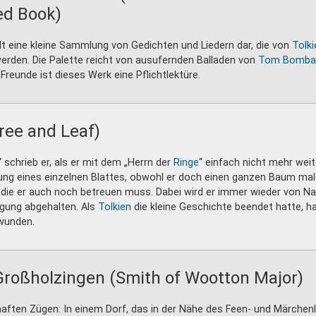
ed Book)
t eine kleine Sammlung von Gedichten und Liedern dar, die von
Tolki
erden. Die Palette reicht von ausufernden Balladen von
Tom Bombad
-Freunde ist dieses Werk eine Pflichtlektüre.
ree and Leaf)
“ schrieb er, als er mit dem „Herrn der
Ringe
“ einfach nicht mehr weit
ltung eines einzelnen Blattes, obwohl er doch einen ganzen Baum mal
 die er auch noch betreuen muss. Dabei wird er immer wieder von Na
igung abgehalten. Als
Tolkien
die kleine Geschichte beendet hatte, ha
rwunden.
roßholzingen (Smith of Wootton Major)
ften Zügen: In einem Dorf, das in der Nähe des Feen- und Märchenla