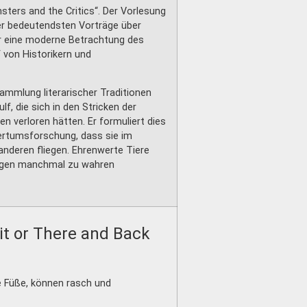
ters and the Critics“. Der Vorlesung
der bedeutendsten Vorträge über
für eine moderne Betrachtung des
 von Historikern und
ammlung literarischer Traditionen
lf, die sich in den Stricken der
 verloren hätten. Er formuliert dies
ertumsforschung, dass sie im
deren fliegen. Ehrenwerte Tiere
 Augen manchmal zu wahren
it or There and Back
e Füße, können rasch und