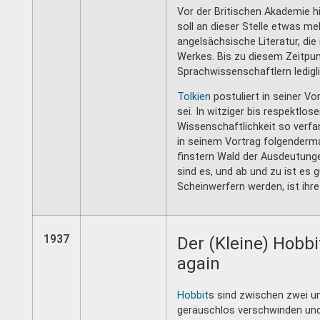
Vor der Britischen Akademie h
soll an dieser Stelle etwas m
angelsächsische Literatur, di
Werkes. Bis zu diesem Zeitpu
Sprachwissenschaftlern ledigli
Tolkien
postuliert in seiner V
sei. In witziger bis respektlose
Wissenschaftlichkeit so verfa
in seinem Vortrag folgenderma
finstern Wald der Ausdeutun
sind es, und ab und zu ist e
Scheinwerfern werden, ist ihre
1937
Der (Kleine) Hobb
again
Hobbit
s sind zwischen zwei un
geräuschlos verschwinden und