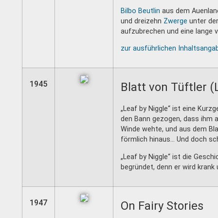
Bilbo Beutlin
aus dem Auenland 
und dreizehn
Zwerge
unter de
aufzubrechen und eine lange 
zur ausführlichen Inhaltsanga
1945
Blatt von Tüftler (
„Leaf by Niggle“ ist eine Kurz
den Bann gezogen, dass ihm all
Winde wehte, und aus dem Bl
förmlich hinaus… Und doch sch
„Leaf by Niggle“ ist die Gesch
begründet, denn er wird krank u
1947
On Fairy Stories