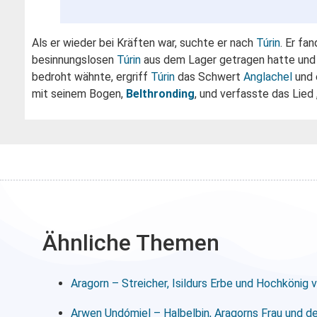
Als er wieder bei Kräften war, suchte er nach
Túrin
. Er fa
besinnungslosen
Túrin
aus dem Lager getragen hatte und 
bedroht wähnte, ergriff
Túrin
das Schwert
Anglachel
und 
mit seinem Bogen,
Belthronding
, und verfasste das Lied 
Ähnliche Themen
Aragorn – Streicher, Isildurs Erbe und Hochkönig 
Arwen Undómiel – Halbelbin, Aragorns Frau und d