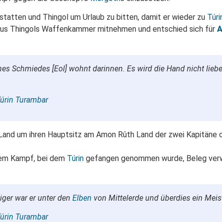
statten und Thingol um Urlaub zu bitten, damit er wieder zu
Túri
t aus Thingols Waffenkammer mitnehmen und entschied sich für
A
nes Schmiedes [Eol] wohnt darinnen. Es wird die Hand nicht lieben
úrin Turambar
 Land um ihren Hauptsitz am Amon Rûth Land der zwei Kapitäne 
nem Kampf, bei dem
Túrin
gefangen genommen wurde, Beleg verw
ger war er unter den
Elben
von Mittelerde und überdies ein Meist
úrin Turambar