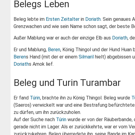
Belegs Leben
Beleg lebte im
Ersten Zeitalter
in
Doriath
. Sein genaues 
Grenzwachen und wie sein Name schon sagt, der beste 
Außer Mablung war er auch der einzige Elb aus
Doriath
, d
Er und Mablung,
Beren
, König Thingol und der Hund Huan
Beren
s Hand (mit der er einem
Silmaril
hielt) abgebissen 
Doriath
s Amok lief.
Beleg und Turin Turambar
Er fand
Túrin
, brachte ihn zu König Thingol. Beleg wurde
T
(Saeros) verwickelt war und eine Bestrafung befürchtete.
zu dürfen, um ihn zurückzuholen.
Auf der Suche nach
Túrin
wurde er von der Räuberbande, 
gerade nicht im Lager. Als er zurückkehrte, war er vom V
zurückzukehren. Beleg überredete ihn, seine Bande im 