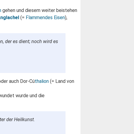
n
gehen und diesem weiter beistehen
nglachel
(=
Flammendes Eisen
),
, der es dient; noch wird es
oder auch Dor-Cú
thalion
(= Land von
undet wurde und die
er der Heilkunst.