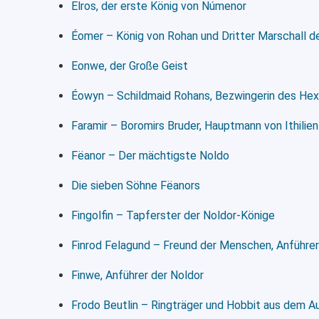
Elros, der erste König von Númenor
Éomer – König von Rohan und Dritter Marschall d
Eonwe, der Große Geist
Éowyn – Schildmaid Rohans, Bezwingerin des He
Faramir – Boromirs Bruder, Hauptmann von Ithilie
Fëanor – Der mächtigste Noldo
Die sieben Söhne Fëanors
Fingolfin – Tapferster der Noldor-Könige
Finrod Felagund – Freund der Menschen, Anführer
Finwe, Anführer der Noldor
Frodo Beutlin – Ringträger und Hobbit aus dem A