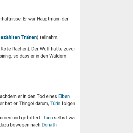
erhältnisse. Er war Hauptmann der
gezählten Tränen
) teilnahm.
 Rote Rachen). Der Wolf hatte zuvor
innig, so dass er in den Wäldern
nachdem er in den Tod eines
Elben
er bat er Thingol darum,
Túrin
folgen
mmen und gefoltert;
Túrin
selbst war
ht dazu bewegen nach
Doriath