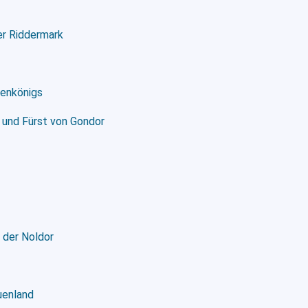
er Riddermark
xenkönigs
n und Fürst von Gondor
 der Noldor
uenland