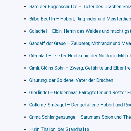
Bard der Bogenschütze – Töter des Drachen Sm
Bilbo Beutlin – Hobbit, Ringfinder und Meisterdie
Galadriel – Elbin, Herrin des Waldes und mächtigs
Gandalf der Graue – Zauberer, Mithrandir und Maia
Gil-galad – letzter Hochkönig der Noldor in Mitte
Gimli, Glóins Sohn – Zwerg, Gefährte und Elbenfr
Glaurung, der Goldene, Vater der Drachen
Glorfindel – Goldenhaar, Balrogtöter und Retter 
Gollum / Sméagol – Der gefallene Hobbit und Rin
Grima Schlangenzunge – Sarumans Spion und Th
Húrin Thalion, der Standhafte