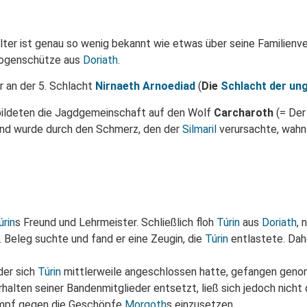
Alter ist genau so wenig bekannt wie etwas über seine Familienv
Bogenschütze aus
Doriath
.
er an der 5. Schlacht
Nirnaeth Arnoediad
(
Die
Schlacht der un
 bildeten die Jagdgemeinschaft auf den Wolf
Carcharoth
(= Der
und wurde durch den Schmerz, den der
Silmaril
verursachte, wahns
úrin
s Freund und Lehrmeister. Schließlich floh
Túrin
aus
Doriath
, 
 Beleg suchte und fand er eine Zeugin, die
Túrin
entlastete. Dah
der sich
Túrin
mittlerweile angeschlossen hatte, gefangen geno
erhalten seiner Bandenmitglieder entsetzt, ließ sich jedoch nic
Kampf gegen die Geschöpfe
Morgoth
s einzusetzen.