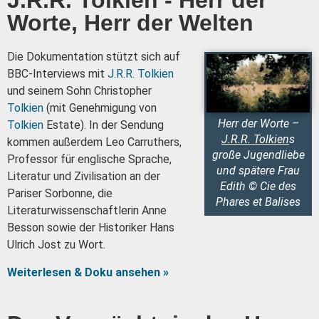
J.R.R. Tolkien - Herr der
Worte, Herr der Welten
Die Dokumentation stützt sich auf
BBC-Interviews mit
J.R.R. Tolkien
und seinem Sohn Christopher
Tolkien
(mit Genehmigung von
Herr der Worte –
Tolkien
Estate). In der Sendung
J.R.R. Tolkien
s
kommen außerdem Leo Carruthers,
große Jugendliebe
Professor für englische Sprache,
und spätere Frau
Literatur und Zivilisation an der
Edith © Cie des
Pariser Sorbonne, die
Phares et Balises
Literaturwissenschaftlerin Anne
Besson sowie der Historiker Hans
Ulrich Jost zu Wort.
Weiterlesen & Doku ansehen »