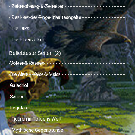
Zeitrechnung & Zeitalter
Der Herr der Ringe Inhaltsangabe
Die Orks
Die Elbenvölker
Beliebteste Seiten (2)
Völker & Rassen
Die Ainur - Valar & Maiar
Galadriel
Sauron
Legolas
Figuren in Tolkiens Welt
Mythische Gegenstände