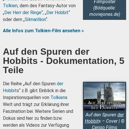
Filmposter
Tolkien
, dem des Fantasy-Autor von
(Bildquelle:
„
Der Herr der Ringe
“, „
Der Hobbit
“
moviejones.de)
oder dem „
Silmarillion
“.
Alle Infos zum Tolkien-Film ansehen »
Auf den Spuren der
Hobbits - Dokumentation, 5
Teile
Die Reihe „Auf den Spuren
der
Hobbit
s“ z.B. gibt Einblick in die
Inspirationsquellen von
Tolkien
s
Welt und trägt zur Erklärung ihrer
Faszination bei. Weitere Serien und
Auf den Spuren
der
Dokus sind hier zu finden bzw.
Hobbit
s – Cover | ©
werden als Videos zur Verfügung
Cerigo Films