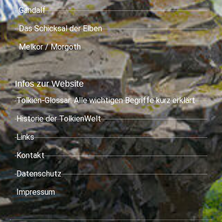
Gandalf
Das Schicksal der Elben
Melkor / Morgoth
Infos zur Website
Tolkien-Glossar: Alle wichtigen Begriffe kurz erklärt
Historie der TolkienWelt
Links
Kontakt
Datenschutz
Impressum