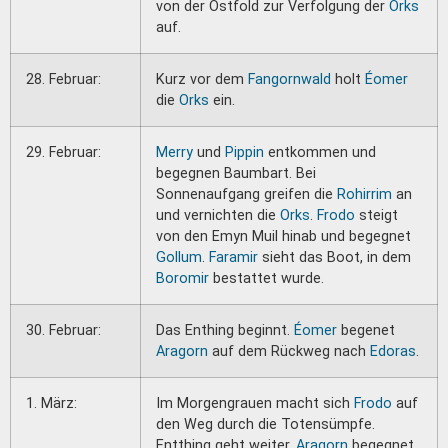
von der Ostfold zur Verfolgung der
Orks
auf.
28. Februar:
Kurz vor dem
Fangornwald
holt
Éomer
die
Orks
ein.
29. Februar:
Merry
und
Pippin
entkommen und
begegnen Baumbart. Bei
Sonnenaufgang greifen die
Rohirrim
an
und vernichten die
Orks
.
Frodo
steigt
von den Emyn Muil hinab und begegnet
Gollum
.
Faramir
sieht das Boot, in dem
Boromir
bestattet wurde.
30. Februar:
Das Enthing beginnt.
Éomer
begenet
Aragorn
auf dem Rückweg nach
Edoras
.
1. März:
Im Morgengrauen macht sich
Frodo
auf
den Weg durch die Totensümpfe.
Entthing geht weiter.
Aragorn
begegnet