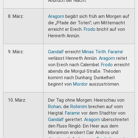
Anbruch der Nacht.
8. März:
Aragorn
begibt sich früh am Morgen auf
die „Pfade der Toten“; um Mitternacht
erreicht er Erech.
Frodo
bricht auf von
Henneth Annûn.
9. März:
Gandalf
erreicht
Minas Tirith
.
Faramir
verlässt Henneth Annûn.
Aragorn
reitet
von Erech nach Calembel.
Frodo
erreicht
abends die Morgul-Straße. Théoden
kommt nach Dunharg. Dunkelheit
beginnt von
Mordor
auszuströmen.
10. März:
Der Tag ohne Morgen. Heerschau von
Rohan
; die
Rohirrim
brechen auf vom
Hargtal.
Faramir
vor dem Stadttor von
Gandalf
gerettet.
Aragorn
überschreitet
den Fluss Ringló. Ein Heer aus dem
Morannon erobert Cair Andros und