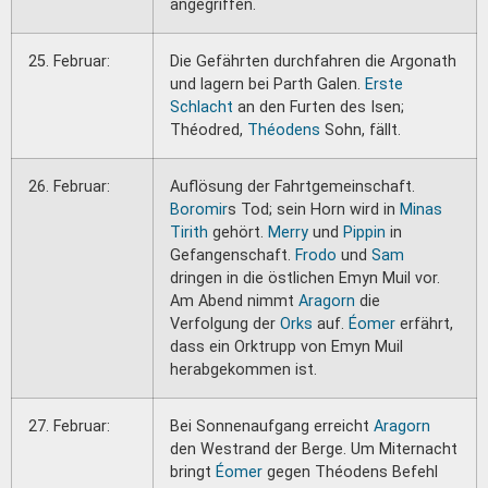
angegriffen.
25. Februar:
Die Gefährten durchfahren die Argonath
und lagern bei Parth Galen.
Erste
Schlacht
an den Furten des Isen;
Théodred,
Théodens
Sohn, fällt.
26. Februar:
Auflösung der Fahrtgemeinschaft.
Boromir
s Tod; sein Horn wird in
Minas
Tirith
gehört.
Merry
und
Pippin
in
Gefangenschaft.
Frodo
und
Sam
dringen in die östlichen Emyn Muil vor.
Am Abend nimmt
Aragorn
die
Verfolgung der
Orks
auf.
Éomer
erfährt,
dass ein Orktrupp von Emyn Muil
herabgekommen ist.
27. Februar:
Bei Sonnenaufgang erreicht
Aragorn
den Westrand der Berge. Um Miternacht
bringt
Éomer
gegen Théodens Befehl