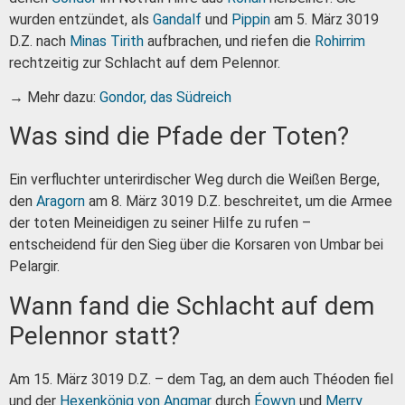
wurden entzündet, als
Gandalf
und
Pippin
am 5. März 3019
D.Z. nach
Minas Tirith
aufbrachen, und riefen die
Rohirrim
rechtzeitig zur Schlacht auf dem Pelennor.
→ Mehr dazu:
Gondor, das Südreich
Was sind die Pfade der Toten?
Ein verfluchter unterirdischer Weg durch die Weißen Berge,
den
Aragorn
am 8. März 3019 D.Z. beschreitet, um die Armee
der toten Meineidigen zu seiner Hilfe zu rufen –
entscheidend für den Sieg über die Korsaren von Umbar bei
Pelargir.
Wann fand die Schlacht auf dem
Pelennor statt?
Am 15. März 3019 D.Z. – dem Tag, an dem auch Théoden fiel
und der
Hexenkönig von Angmar
durch
Éowyn
und
Merry