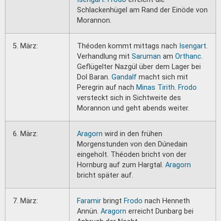
Schlackenhügel am Rand der Einöde von
Morannon.
5. März:
Théoden kommt mittags nach
Isengart
.
Verhandlung mit
Saruman
am
Orthanc
.
Geflügelter Nazgül über dem Lager bei
Dol Baran.
Gandalf
macht sich mit
Peregrin auf nach
Minas Tirith
.
Frodo
versteckt sich in Sichtweite des
Morannon und geht abends weiter.
6. März:
Aragorn
wird in den frühen
Morgenstunden von den Dúnedain
eingeholt. Théoden bricht von der
Hornburg auf zum Hargtal.
Aragorn
bricht später auf.
7. März:
Faramir
bringt
Frodo
nach Henneth
Annün.
Aragorn
erreicht Dunbarg bei