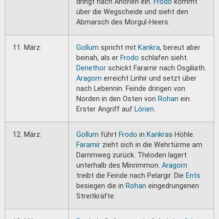
dringt nach Anórien ein.
Frodo
kommt
über die Wegscheide und sieht den
Abmarsch des Morgul-Heers.
11. März:
Gollum
spricht mit
Kankra
, bereut aber
beinah, als er
Frodo
schlafen sieht.
Denethor
schickt Fararnir nach Osgiliath.
Aragorn
erreicht Linhir und setzt über
nach Lebennin. Feinde dringen von
Norden in den Osten von
Rohan
ein.
Erster Angriff auf
Lórien
.
12. März:
Gollum
führt
Frodo
in
Kankra
s Höhle.
Faramir
zieht sich in die Wehrtürme am
Darnmweg zurück. Théoden lagert
unterhalb des Minrimmon.
Aragorn
treibt die Feinde nach Pelargir. Die
Ents
besiegen die in
Rohan
eingedrungenen
Streitkräfte.