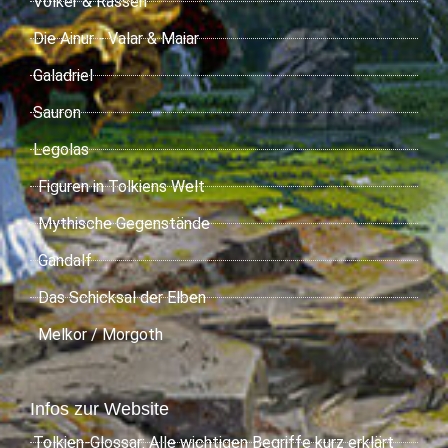
Völker & Rassen
Die Ainur - Valar & Maiar
Galadriel
Sauron
Legolas
Figuren in Tolkiens Welt
Mythische Gegenstände
Gandalf
Das Schicksal der Elben
Melkor / Morgoth
Infos zur Website
Tolkien-Glossar: Alle wichtigen Begriffe kurz erklärt