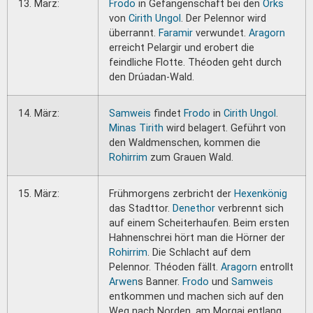
13. März:
Frodo
in Gefangenschaft bei den
Orks
von
Cirith Ungol
. Der Pelennor wird
überrannt.
Faramir
verwundet.
Aragorn
erreicht Pelargir und erobert die
feindliche Flotte. Théoden geht durch
den Drúadan-Wald.
14. März:
Samweis
findet
Frodo
in
Cirith Ungol
.
Minas Tirith
wird belagert. Geführt von
den Waldmenschen, kommen die
Rohirrim
zum Grauen Wald.
15. März:
Frühmorgens zerbricht der
Hexenkönig
das Stadttor.
Denethor
verbrennt sich
auf einem Scheiterhaufen. Beim ersten
Hahnenschrei hört man die Hörner der
Rohirrim
. Die Schlacht auf dem
Pelennor. Théoden fällt.
Aragorn
entrollt
Arwen
s Banner.
Frodo
und
Samweis
entkommen und machen sich auf den
Weg nach Norden, am Morgai entlang.