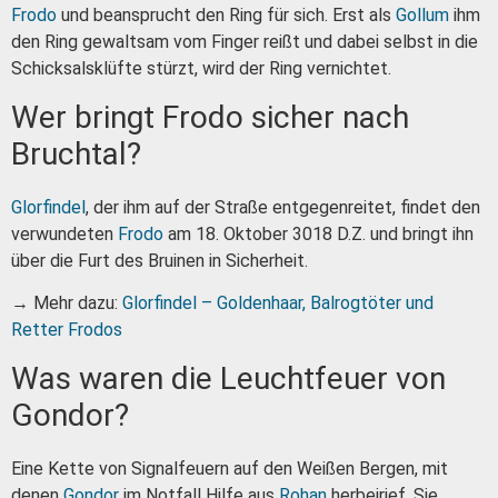
Frodo
und beansprucht den Ring für sich. Erst als
Gollum
ihm
den Ring gewaltsam vom Finger reißt und dabei selbst in die
Schicksalsklüfte stürzt, wird der Ring vernichtet.
Wer bringt Frodo sicher nach
Bruchtal?
Glorfindel
, der ihm auf der Straße entgegenreitet, findet den
verwundeten
Frodo
am 18. Oktober 3018 D.Z. und bringt ihn
über die Furt des Bruinen in Sicherheit.
→ Mehr dazu:
Glorfindel – Goldenhaar, Balrogtöter und
Retter Frodos
Was waren die Leuchtfeuer von
Gondor?
Eine Kette von Signalfeuern auf den Weißen Bergen, mit
denen
Gondor
im Notfall Hilfe aus
Rohan
herbeirief. Sie