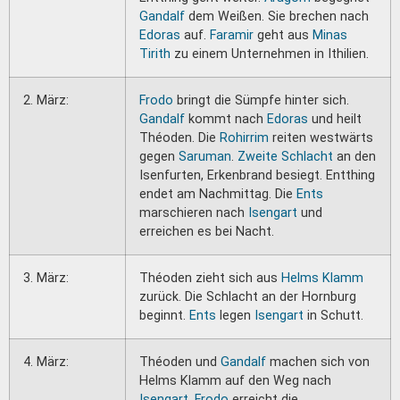
Gandalf
dem Weißen. Sie brechen nach
Edoras
auf.
Faramir
geht aus
Minas
Tirith
zu einem Unternehmen in Ithilien.
2. März:
Frodo
bringt die Sümpfe hinter sich.
Gandalf
kommt nach
Edoras
und heilt
Théoden. Die
Rohirrim
reiten westwärts
gegen
Saruman
.
Zweite Schlacht
an den
Isenfurten, Erkenbrand besiegt. Entthing
endet am Nachmittag. Die
Ents
marschieren nach
Isengart
und
erreichen es bei Nacht.
3. März:
Théoden zieht sich aus
Helms Klamm
zurück. Die Schlacht an der Hornburg
beginnt.
Ents
legen
Isengart
in Schutt.
4. März:
Théoden und
Gandalf
machen sich von
Helms Klamm auf den Weg nach
Isengart
.
Frodo
erreicht die