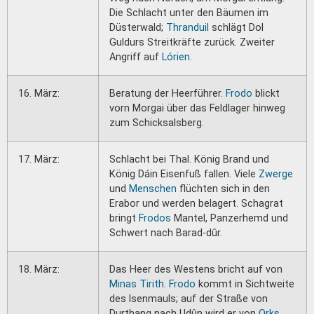
Die Schlacht unter den Bäumen im
Düsterwald;
Thranduil
schlägt Dol
Guldurs Streitkräfte zurück. Zweiter
Angriff auf
Lórien
.
16. März:
Beratung der Heerführer.
Frodo
blickt
vorn Morgai über das Feldlager hinweg
zum Schicksalsberg.
17. März:
Schlacht bei Thal. König Brand und
König Dáin Eisenfuß fallen. Viele
Zwerge
und
Menschen
flüchten sich in den
Erabor und werden belagert. Schagrat
bringt
Frodos
Mantel, Panzerhemd und
Schwert nach Barad-dûr.
18. März:
Das Heer des Westens bricht auf von
Minas Tirith
.
Frodo
kommt in Sichtweite
des lsenmauls; auf der Straße von
Durthang nach Udûn wird er von
Orks