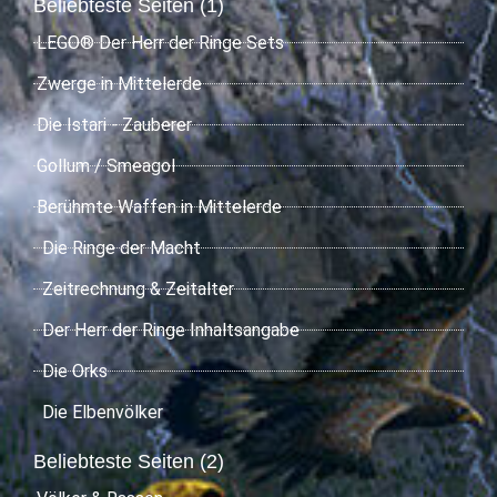
Beliebteste Seiten (1)
LEGO® Der Herr der Ringe Sets
Zwerge in Mittelerde
Die Istari - Zauberer
Gollum / Smeagol
Berühmte Waffen in Mittelerde
Die Ringe der Macht
Zeitrechnung & Zeitalter
Der Herr der Ringe Inhaltsangabe
Die Orks
Die Elbenvölker
Beliebteste Seiten (2)