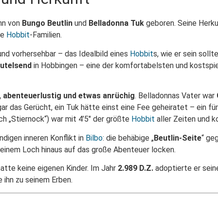
ohn von
Bungo Beutlin
und
Belladonna Tuk
geboren. Seine Herkun
he
Hobbit
-Familien.
 und vorhersehbar – das Idealbild eines
Hobbit
s, wie er sein sollt
utelsend
in Hobbingen – eine der komfortabelsten und kostspiel
 abenteuerlustig und etwas anrüchig
. Belladonnas Vater war
gar das Gerücht, ein Tuk hätte einst eine Fee geheiratet – ein f
sch „Stiernock“) war mit 4’5″ der größte
Hobbit
aller Zeiten und k
ndigen inneren Konflikt in
Bilbo
: die behäbige „
Beutlin-Seite
“ geg
seinem Loch hinaus auf das große Abenteuer locken.
hatte keine eigenen Kinder. Im Jahr
2.989 D.Z.
adoptierte er sei
 ihn zu seinem Erben.