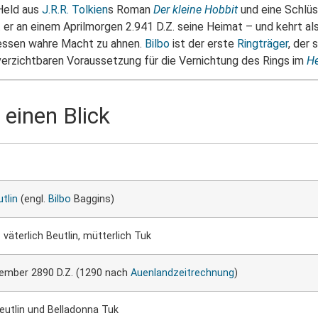
 Held aus
J.R.R. Tolkien
s Roman
Der kleine Hobbit
und eine Schlüs
er an einem Aprilmorgen 2.941 D.Z. seine Heimat – und kehrt als
dessen wahre Macht zu ahnen.
Bilbo
ist der erste
Ringträger
, der 
nverzichtbaren Voraussetzung für die Vernichtung des Rings im
He
 einen Blick
utlin
(engl.
Bilbo
Baggins)
 väterlich Beutlin, mütterlich Tuk
tember 2890 D.Z. (1290 nach
Auenlandzeitrechnung
)
utlin und Belladonna Tuk