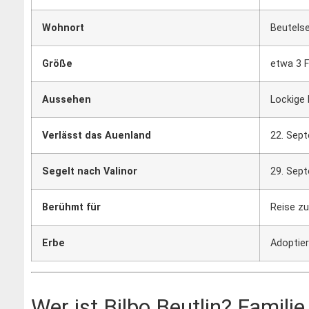
Wohnort
Beutels
Größe
etwa 3 
Aussehen
Lockige 
Verlässt das Auenland
22. Sept
Segelt nach Valinor
29. Sept
Berühmt für
Reise 
Erbe
Adoptie
Wer ist Bilbo Beutlin? Famili