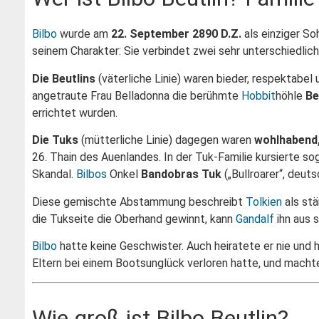
Bilbo
wurde am
22. September 2890 D.Z.
als einziger S
seinem Charakter: Sie verbindet zwei sehr unterschiedlic
Die Beutlins
(väterliche Linie) waren bieder, respektabel
angetraute Frau Belladonna die berühmte
Hobbit
höhle
Be
errichtet wurden.
Die Tuks
(mütterliche Linie) dagegen waren
wohlhabend,
26. Thain des Auenlandes. In der Tuk-Familie kursierte so
Skandal.
Bilbos
Onkel
Bandobras Tuk
(„Bullroarer“, deut
Diese gemischte Abstammung beschreibt
Tolkien
als stä
die Tukseite die Oberhand gewinnt, kann
Gandalf
ihn aus 
Bilbo
hatte keine Geschwister. Auch heiratete er nie und 
Eltern bei einem Bootsunglück verloren hatte, und machte
Wie groß ist Bilbo Beutlin?