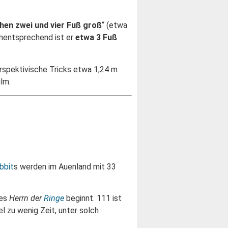
hen zwei und vier Fuß groß
“ (etwa
ementsprechend ist er
etwa 3 Fuß
rspektivische Tricks etwa 1,24 m
lm.
bbit
s werden im Auenland mit 33
des
Herrn der
Ringe
beginnt. 111 ist
el zu wenig Zeit, unter solch