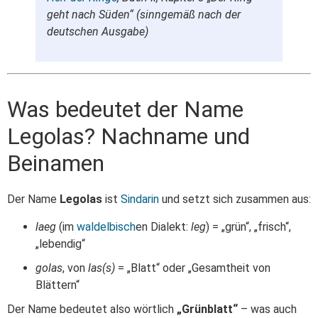
geht nach Süden“ (sinngemäß nach der
deutschen Ausgabe)
Was bedeutet der Name
Legolas? Nachname und
Beinamen
Der Name
Legolas
ist
Sindarin
und setzt sich zusammen aus:
laeg
(im
waldelbisch
en Dialekt:
leg
) = „grün“, „frisch“,
„lebendig“
golas
, von
las(s)
= „Blatt“ oder „Gesamtheit von
Blättern“
Der Name bedeutet also wörtlich
„Grünblatt“
– was auch