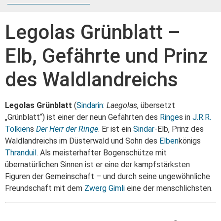
Legolas Grünblatt –
Elb, Gefährte und Prinz
des Waldlandreichs
Legolas Grünblatt
(
Sindarin
:
Laegolas
, übersetzt
„Grünblatt“) ist einer der neun Gefährten des
Ringe
s in
J.R.R.
Tolkien
s
Der Herr der Ringe
. Er ist ein
Sindar
-Elb, Prinz des
Waldlandreichs im Düsterwald und Sohn des
Elben
königs
Thranduil
. Als meisterhafter Bogenschütze mit
übernatürlichen Sinnen ist er eine der kampfstärksten
Figuren der Gemeinschaft – und durch seine ungewöhnliche
Freundschaft mit dem
Zwerg
Gimli
eine der menschlichsten.