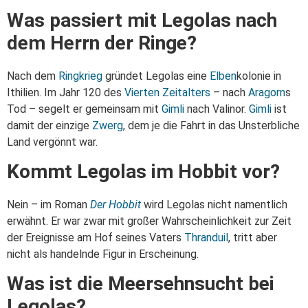
Was passiert mit Legolas nach
dem Herrn der Ringe?
Nach dem
Ringkrieg
gründet Legolas eine
Elben
kolonie in
Ithilien. Im Jahr 120 des
Vierten Zeitalters
– nach
Aragorn
s
Tod – segelt er gemeinsam mit
Gimli
nach Valinor.
Gimli
ist
damit der einzige
Zwerg
, dem je die Fahrt in das Unsterbliche
Land vergönnt war.
Kommt Legolas im Hobbit vor?
Nein – im Roman
Der Hobbit
wird Legolas nicht namentlich
erwähnt. Er war zwar mit großer Wahrscheinlichkeit zur Zeit
der Ereignisse am Hof seines Vaters
Thranduil
, tritt aber
nicht als handelnde Figur in Erscheinung.
Was ist die Meersehnsucht bei
Legolas?