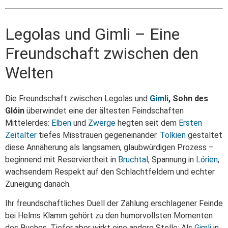
Legolas und Gimli – Eine
Freundschaft zwischen den
Welten
Die Freundschaft zwischen Legolas und
Gimli
, Sohn des
Glóin
überwindet eine der ältesten Feindschaften
Mittelerdes:
Elben
und
Zwerge
hegten seit dem
Ersten
Zeitalter
tiefes Misstrauen gegeneinander.
Tolkien
gestaltet
diese Annäherung als langsamen, glaubwürdigen Prozess –
beginnend mit Reserviertheit in
Bruchtal
, Spannung in
Lórien
,
wachsendem Respekt auf den Schlachtfeldern und echter
Zuneigung danach.
Ihr freundschaftliches Duell der Zählung erschlagener Feinde
bei Helms Klamm gehört zu den humorvollsten Momenten
des Buches. Tiefer aber wirkt eine andere Stelle: Als
Gimli
in