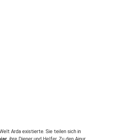
lt Arda existierte. Sie teilen sich in
iar
, ihre Diener und Helfer. Zu den Ainur