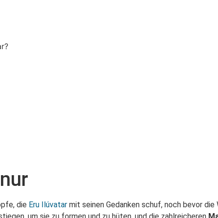
ar?
inur
öpfe, die
Eru
Ilúvatar
mit seinen Gedanken schuf, noch bevor die We
abstiegen, um sie zu formen und zu hüten, und die zahlreicheren
Ma