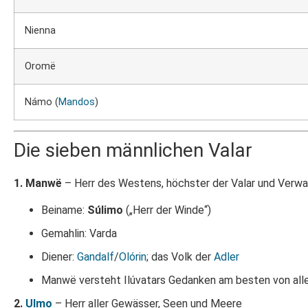
Nienna
Oromë
Námo (
Mandos
)
Die sieben männlichen Valar
1. Manwë
– Herr des Westens, höchster der Valar und Verwal
Beiname:
Súlimo
(„Herr der Winde“)
Gemahlin: Varda
Diener:
Gandalf
/
Olórin
; das Volk der
Adler
Manwë versteht Ilúvatars Gedanken am besten von alle
2.
Ulmo
– Herr aller Gewässer, Seen und Meere