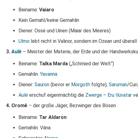
Beiname:
Vaiaro
Kein Gemahl/keine Gemahlin
Diener: Ossë und Uinen (Maiar des Meeres)
Ulmo
lebt nicht in Valinor, sondern im Ozean und überal
3.
Aulë
– Meister der Materie, der Erde und der Handwerksk
Beiname:
Talka Marda
(„Schmied der Welt“)
Gemahlin:
Yavanna
Diener:
Sauron
(bevor er
Morgoth
folgte);
Saruman
/Cur
Aulë
erschuf eigenmächtig die
Zwerge
–
Eru
Ilúvatar
ve
4. Oromë
– der große Jäger, Bezwinger des Bösen
Beiname:
Tar Aldaron
Gemahlin: Vána