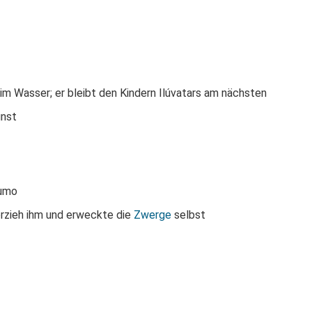
l im Wasser; er bleibt den Kindern Ilúvatars am nächsten
unst
umo
rzieh ihm und erweckte die
Zwerge
selbst