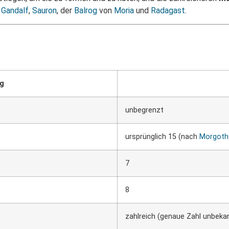
r
Gandalf
,
Sauron
, der
Balrog
von
Moria
und
Radagast
.
g
unbegrenzt
ursprünglich 15 (nach
Morgoth
7
8
zahlreich (genaue Zahl unbeka