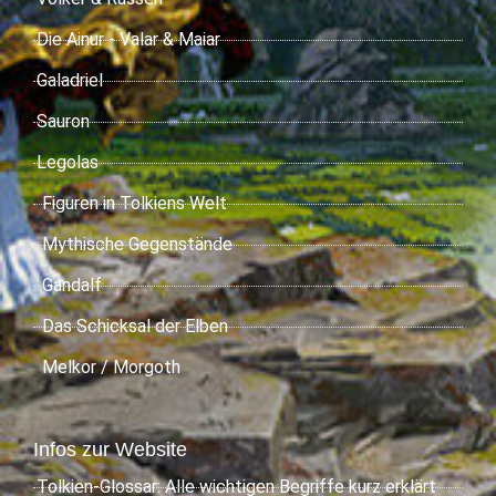
Die Ainur - Valar & Maiar
Galadriel
Sauron
Legolas
Figuren in Tolkiens Welt
Mythische Gegenstände
Gandalf
Das Schicksal der Elben
Melkor / Morgoth
Infos zur Website
Tolkien-Glossar: Alle wichtigen Begriffe kurz erklärt