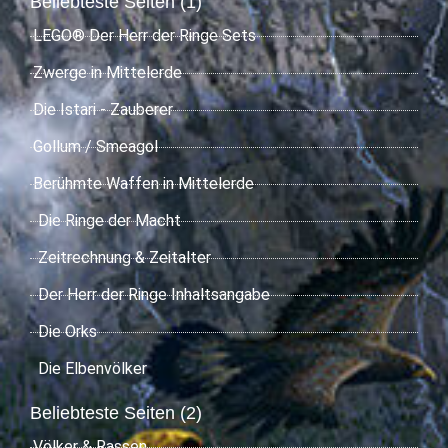
Beliebteste Seiten (1)
LEGO® Der Herr der Ringe Sets
Zwerge in Mittelerde
Die Istari - Zauberer
Gollum / Smeagol
Berühmte Waffen in Mittelerde
Die Ringe der Macht
Zeitrechnung & Zeitalter
Der Herr der Ringe Inhaltsangabe
Die Orks
Die Elbenvölker
Beliebteste Seiten (2)
Völker & Rassen