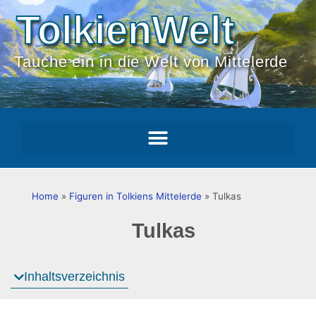
TolkienWelt
Tauche ein in die Welt von Mittelerde
Home
»
Figuren in Tolkiens Mittelerde
»
Tulkas
Tulkas
Inhaltsverzeichnis