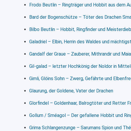
Frodo Beutlin – Ringträger und Hobbit aus dem A
Bard der Bogenschütze – Töter des Drachen Sm
Bilbo Beutlin – Hobbit, Ringfinder und Meisterdie
Galadriel – Elbin, Herrin des Waldes und mächtigs
Gandalf der Graue – Zauberer, Mithrandir und Maia
Gil-galad – letzter Hochkönig der Noldor in Mitte
Gimli, Glóins Sohn – Zwerg, Gefährte und Elbenfr
Glaurung, der Goldene, Vater der Drachen
Glorfindel – Goldenhaar, Balrogtöter und Retter 
Gollum / Sméagol – Der gefallene Hobbit und Rin
Grima Schlangenzunge – Sarumans Spion und Th