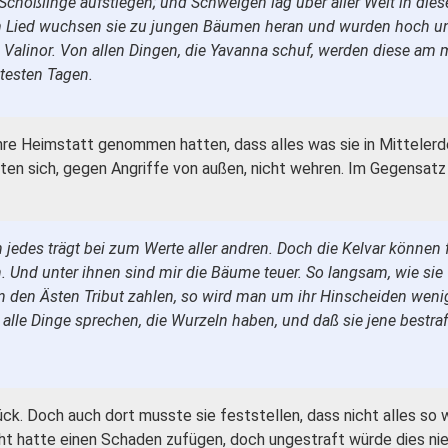
chößlinge aufstiegen; und Schweigen lag über aller Welt in dies
m Lied wuchsen sie zu jungen Bäumen heran und wurden hoch und
Valinor. Von allen Dingen, die Yavanna schuf, werden diese am 
ltesten Tagen.
 ihre Heimstatt genommen hatten, dass alles was sie in Mittelerd
en sich, gegen Angriffe von außen, nicht wehren. Im Gegensatz
n jedes trägt bei zum Werte aller andren. Doch die Kelvar können f
n. Und unter ihnen sind mir die Bäume teuer. So langsam, wie si
an den Ästen Tribut zahlen, so wird man um ihr Hinscheiden wenig
le Dinge sprechen, die Wurzeln haben, und daß sie jene bestrafe
ck. Doch auch dort musste sie feststellen, dass nicht alles so w
ht hatte einen Schaden zufügen, doch ungestraft würde dies ni