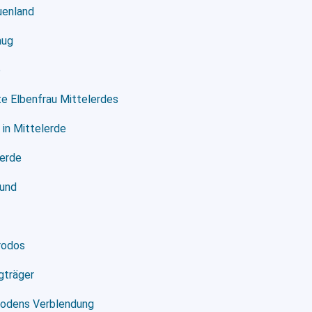
uenland
aug
b
te Elbenfrau Mittelerdes
 in Mittelerde
lerde
eund
Frodos
gträger
éodens Verblendung