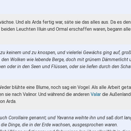
ächse. Und als Arda fertig war, säte sie das alles aus. Da es de
eiden Leuchten Illuin und Ormal erschaffen waren, begann alle
 zu keinem und zu knospen, und vielerlei Gewächs ging auf, gro
n den Wolken wie lebende Berge, doch mit grünem Dämmerlicht u
 oder in den Seen und Flüssen, oder sie liefen durch den Schat
eder blühte eine Blume, noch sag ein Vogel. Als alle Arbeit get
n sie nach Valinor. Und während die anderen
Valar
die Außenland
on Arda.
 auch Corollaire genannt; und Yavanna weihte ihn und saß dort l
r die Dinge, die in der Erde wachsen, ausgesprochen waren.