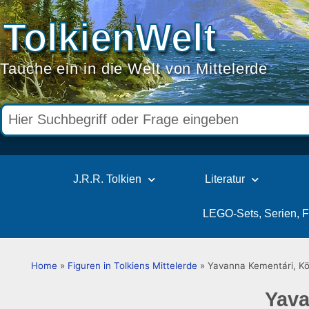
TolkienWelt
Tauche ein in die Welt von Mittelerde
J.R.R. Tolkien
Literatur
LEGO-Sets, Serien, 
Home
»
Figuren in Tolkiens Mittelerde
»
Yavanna Kementári, Kön
Yava