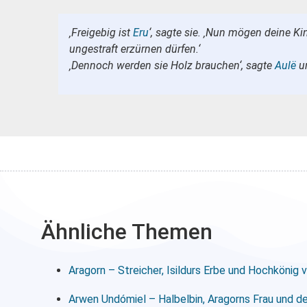
‚Freigebig ist
Eru
‘, sagte sie. ‚Nun mögen deine K
ungestraft erzürnen dürfen.‘
‚Dennoch werden sie Holz brauchen‘, sagte
Aulë
un
Ähnliche Themen
Aragorn – Streicher, Isildurs Erbe und Hochkönig 
Arwen Undómiel – Halbelbin, Aragorns Frau und d