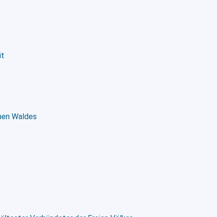
it
enen Waldes