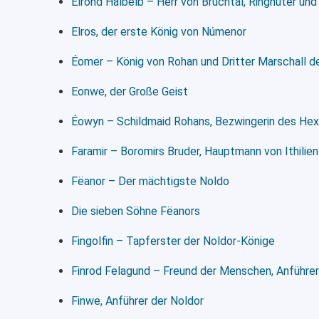
Elrond Halbelb – Herr von Bruchtal, Ringhüter und
Elros, der erste König von Númenor
Éomer – König von Rohan und Dritter Marschall d
Eonwe, der Große Geist
Éowyn – Schildmaid Rohans, Bezwingerin des He
Faramir – Boromirs Bruder, Hauptmann von Ithilie
Fëanor – Der mächtigste Noldo
Die sieben Söhne Fëanors
Fingolfin – Tapferster der Noldor-Könige
Finrod Felagund – Freund der Menschen, Anführer
Finwe, Anführer der Noldor