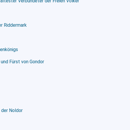
 ältester Verbündeter der Freien Völker
er Riddermark
xenkönigs
n und Fürst von Gondor
 der Noldor