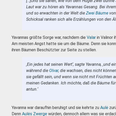
[…]Und sie sahen, wie von dem Hügel zwei dünne S
Laut war zu hören als Yavannas Gesang. Bei ihre
und so erwachten in der Welt die
Zwei Bäume
von 
Schicksal ranken sich alle Erzählungen von den Ä
Yavannas größte Sorge war, nachdem die
Valar
in Valinor
Am meisten Angst hatte sie um die Bäume. Denn sie konnt
ihren Bäumen Beschützter zur Seite zu stellen.
‚Ein jedes hat seinen Wert‘, sagte Yavanna, ‚und ei
während die
Olvar
, die wachsen, dies nicht könne
sie gefällt sein, und wenn sie nicht mit Früchten 
meinen Gedanken. Ich möchte, daß die Bäume für al
antun.‘
Yavanna war daraufhin beruhigt und sie kehrte zu
Aulë
zurü
Denn
Aulës
Zwerge
würden, dennoch allem was sie erdac