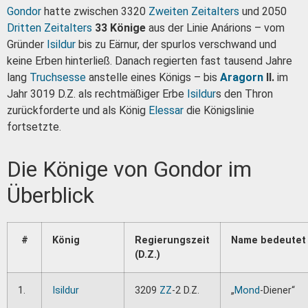
Gondor
hatte zwischen 3320
Zweiten Zeitalters
und 2050
Dritten Zeitalters
33 Könige
aus der Linie Anárions – vom
Gründer
Isildur
bis zu Eärnur, der spurlos verschwand und
keine Erben hinterließ. Danach regierten fast tausend Jahre
lang
Truchsesse
anstelle eines Königs – bis
Aragorn
II.
im
Jahr 3019 D.Z. als rechtmäßiger Erbe
Isildur
s den Thron
zurückforderte und als König
Elessar
die Königslinie
fortsetzte.
Die Könige von Gondor im
Überblick
#
König
Regierungszeit
Name bedeutet
(D.Z.)
1.
Isildur
3209
ZZ
-2 D.Z.
„
Mond
-Diener“