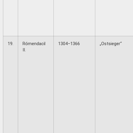
19.
Rómendacil
1304–1366
„Ostsieger“
II.