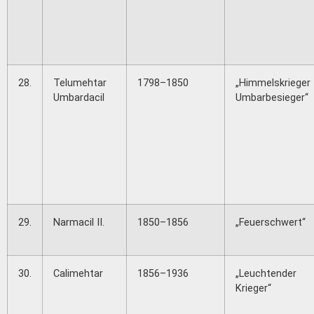
28.
Telumehtar
1798–1850
„Himmelskrieger
Umbardacil
Umbarbesieger“
29.
Narmacil II.
1850–1856
„Feuerschwert“
30.
Calimehtar
1856–1936
„Leuchtender
Krieger“