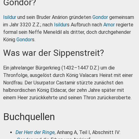
Gondor?
Isildur
und sein Bruder Anárion gründeten
Gondor
gemeinsam
im Jahr 3320 Z.Z.; nach
Isildur
s Aufbruch nach
Arnor
regierte
formal sein Neffe Meneldil als dritter, doch durchgehender
König
Gondor
s.
Was war der Sippenstreit?
Ein jahrelanger Bürgerkrieg (1432–1447 D.Z.) um die
Thronfolge, ausgelöst durch König Valacars Heirat mit einer
Nordfrau. Der Usurpator Castamir stürzte zunächst den
halbnordischen König Eldacar, der zehn Jahre später mit
einem Heer zurückkehrte und seinen Thron zurückeroberte.
Buchquellen
Der Herr der Ringe
, Anhang A, Teil I, Abschnitt IV: