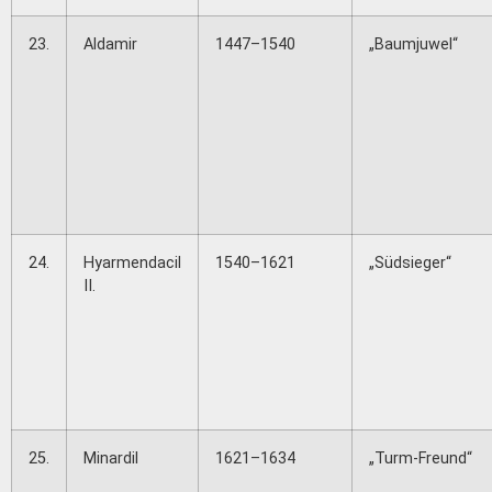
23.
Aldamir
1447–1540
„Baumjuwel“
24.
Hyarmendacil
1540–1621
„Südsieger“
II.
25.
Minardil
1621–1634
„Turm-Freund“