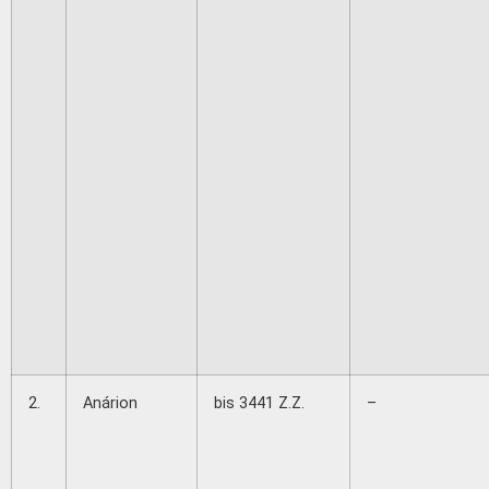
2.
Anárion
bis 3441 Z.Z.
–