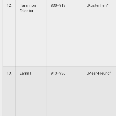
12.
Tarannon
830–913
„Küstenherr“
Falastur
13.
Eärnil I.
913–936
„Meer-Freund“