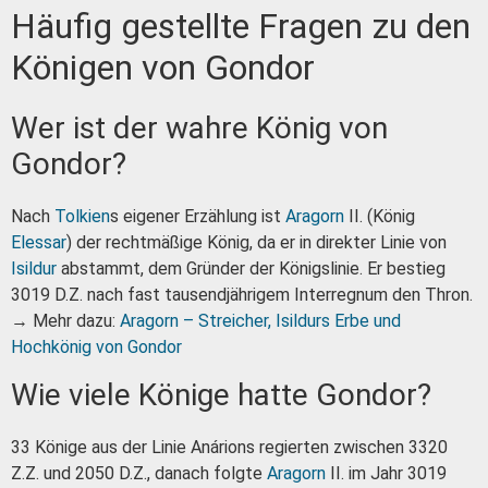
Häufig gestellte Fragen zu den
Königen von Gondor
Wer ist der wahre König von
Gondor?
Nach
Tolkien
s eigener Erzählung ist
Aragorn
II. (König
Elessar
) der rechtmäßige König, da er in direkter Linie von
Isildur
abstammt, dem Gründer der Königslinie. Er bestieg
3019 D.Z. nach fast tausendjährigem Interregnum den Thron.
→ Mehr dazu:
Aragorn – Streicher, Isildurs Erbe und
Hochkönig von Gondor
Wie viele Könige hatte Gondor?
33 Könige aus der Linie Anárions regierten zwischen 3320
Z.Z. und 2050 D.Z., danach folgte
Aragorn
II. im Jahr 3019