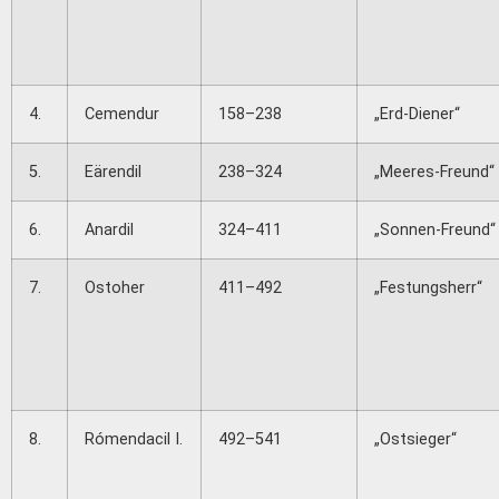
4.
Cemendur
158–238
„Erd-Diener“
5.
Eärendil
238–324
„Meeres-Freund“
6.
Anardil
324–411
„Sonnen-Freund“
7.
Ostoher
411–492
„Festungsherr“
8.
Rómendacil I.
492–541
„Ostsieger“