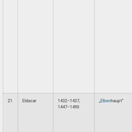
21.
Eldacar
1432–1437,
„
Elben
haupt“
1447–1490