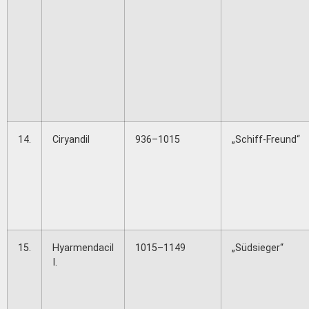
14.
Ciryandil
936–1015
„Schiff-Freund“
15.
Hyarmendacil
1015–1149
„Südsieger“
I.