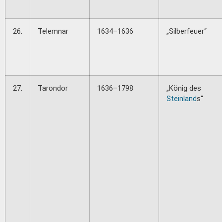
26.
Telemnar
1634–1636
„Silberfeuer“
27.
Tarondor
1636–1798
„König des
Steinland
s“