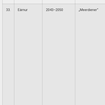
33.
Eärnur
2043–2050
„Meerdiener“