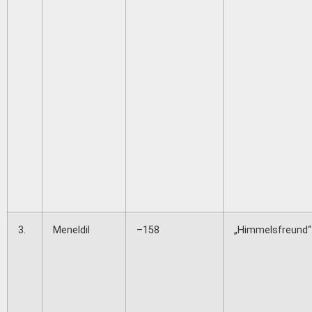
3.
Meneldil
–158
„Himmelsfreund“