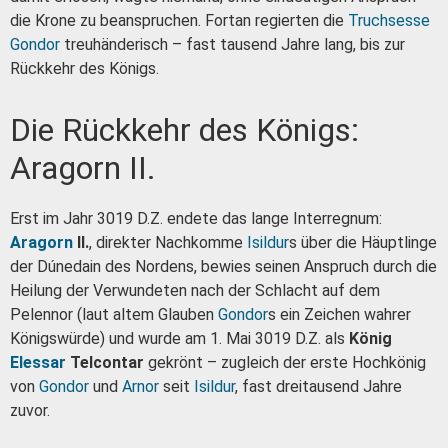
die Krone zu beanspruchen. Fortan regierten die
Truchsesse
Gondor
treuhänderisch – fast tausend Jahre lang, bis zur
Rückkehr des Königs.
Die Rückkehr des Königs:
Aragorn II.
Erst im Jahr 3019 D.Z. endete das lange Interregnum:
Aragorn
II.
, direkter Nachkomme
Isildur
s über die Häuptlinge
der Dúnedain des Nordens, bewies seinen Anspruch durch die
Heilung der Verwundeten nach der Schlacht auf dem
Pelennor (laut altem Glauben
Gondor
s ein Zeichen wahrer
Königswürde) und wurde am 1. Mai 3019 D.Z. als
König
Elessar
Telcontar
gekrönt – zugleich der erste Hochkönig
von
Gondor
und
Arnor
seit
Isildur
, fast dreitausend Jahre
zuvor.