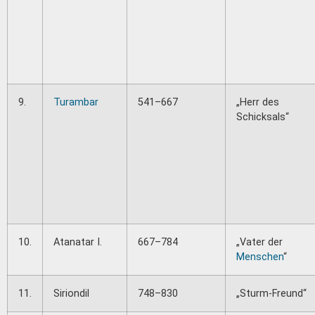
9.
Turambar
541–667
„Herr des
Schicksals“
10.
Atanatar I.
667–784
„Vater der
Menschen
“
11.
Siriondil
748–830
„Sturm-Freund“