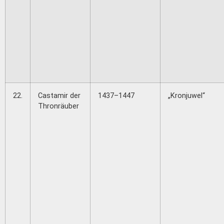
22.
Castamir der
1437–1447
„Kronjuwel“
Thronräuber