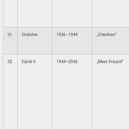
31.
Ondoher
1936–1944
„Steinherr“
32.
Eärnil II.
1944–2043
„Meer-Freund“