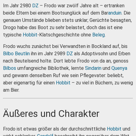
Im Jahr 2980
DZ
– Frodo war zwölf Jahre alt – ertranken
beide Eltern bei einem Bootsunglück auf dem Bar
anduin
. Die
genauen Umstände blieben stets unklar; Gerüchte besagten,
Drogo habe das Boot zu sehr belastet, doch das ist eine
typische
Hobbit
-Klatschgeschichte ohne
Beleg
.
Frodo wuchs zunächst bei Verwandten in Bockland auf, bis
Bilbo Beutlin
ihn im Jahr 2989
DZ
als Adoptivsohn und Erben
nach Beutelsend holte. Dort lebte Frodo von da an, genoss
Bilbos
umfangreiche Bibliothek, lernte
Sindarin
und
Quenya
und gewann denselben Ruf wie sein Pflegevater: beliebt,
aber eigenartig für einen
Hobbit
– zu viel in Büchern, zu wenig
am Bier.
Äußeres und Charakter
Frodo ist etwas größer als der durchschnittliche
Hobbit
und