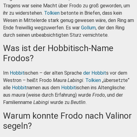
Tragens war seine Macht über Frodo zu groß geworden, um
ihr zu widerstehen.
Tolkien
betonte in Briefen, dass kein
Wesen in Mittelerde stark genug gewesen wäre, den Ring am
Ende freiwillig wegzuwerfen. Es war
Gollum
, der den Ring
durch seinen unbeabsichtigten Sturz vernichtete.
Was ist der Hobbitisch-Name
Frodos?
Im
Hobbit
ischen – der alten Sprache
der Hobbit
s vor dem
Westron – heißt Frodo
Maura Labingi
.
Tolkien
„übersetzte“
alle
Hobbit
namen aus dem
Hobbit
ischen ins Altenglische:
aus
maura
(weise durch Erfahrung) wurde
Frodo
, und der
Familienname
Labingi
wurde zu
Beutlin
.
Warum konnte Frodo nach Valinor
segeln?