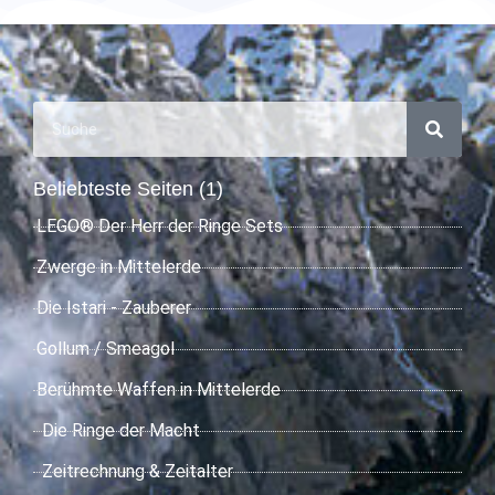
Beliebteste Seiten (1)
LEGO® Der Herr der Ringe Sets
Zwerge in Mittelerde
Die Istari - Zauberer
Gollum / Smeagol
Berühmte Waffen in Mittelerde
Die Ringe der Macht
Zeitrechnung & Zeitalter