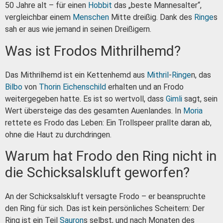
50 Jahre alt – für einen
Hobbit
das „beste Mannesalter“,
vergleichbar einem
Menschen
Mitte dreißig. Dank des
Ringe
s
sah er aus wie jemand in seinen Dreißigern.
Was ist Frodos Mithrilhemd?
Das Mithrilhemd ist ein Kettenhemd aus
Mithril
-
Ringe
n, das
Bilbo
von
Thorin Eichenschild
erhalten und an Frodo
weitergegeben hatte. Es ist so wertvoll, dass
Gimli
sagt, sein
Wert übersteige das des gesamten Auenlandes. In
Moria
rettete es Frodo das Leben: Ein Trollspeer prallte daran ab,
ohne die Haut zu durchdringen.
Warum hat Frodo den Ring nicht in
die Schicksalskluft geworfen?
An der Schicksalskluft versagte Frodo – er beanspruchte
den Ring für sich. Das ist kein persönliches Scheitern: Der
Ring ist ein Teil
Sauron
s selbst, und nach Monaten des