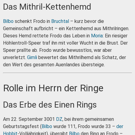
Das Mithril-Kettenhemd
Bilbo
schenkt Frodo in
Bruchtal
– kurz bevor die
Gemeinschaft aufbricht – ein Kettenhemd aus Mithrilringen.
Dieses Hemd rettete Frodo das Leben in
Moria
: Ein riesiger
Höhlentroll-Speer traf ihn mit voller Wucht in die Brust. Der
Speer prallte ab. Frodo wurde bewusstlos, war aber
unverletzt.
Gimli
bewertet das Mithrilhemd als Schatz, der
den Wert des gesamten Auenlandes übersteige.
Rolle im Herrn der Ringe
Das Erbe des Einen Rings
Am 22. September 3001
DZ
, bei ihrem gemeinsamen
Geburtstagsfest (
Bilbo
wurde 111, Frodo wurde 33 –
der
Hobbit
-Volljährigkeit), übergibt
Bilbo
den Ring an Frodo –