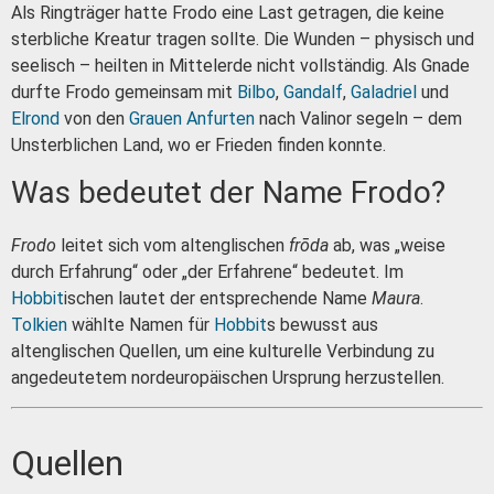
Als Ringträger hatte Frodo eine Last getragen, die keine
sterbliche Kreatur tragen sollte. Die Wunden – physisch und
seelisch – heilten in Mittelerde nicht vollständig. Als Gnade
durfte Frodo gemeinsam mit
Bilbo
,
Gandalf
,
Galadriel
und
Elrond
von den
Grauen Anfurten
nach Valinor segeln – dem
Unsterblichen Land, wo er Frieden finden konnte.
Was bedeutet der Name Frodo?
Frodo
leitet sich vom altenglischen
frōda
ab, was „weise
durch Erfahrung“ oder „der Erfahrene“ bedeutet. Im
Hobbit
ischen lautet der entsprechende Name
Maura
.
Tolkien
wählte Namen für
Hobbit
s bewusst aus
altenglischen Quellen, um eine kulturelle Verbindung zu
angedeutetem nordeuropäischen Ursprung herzustellen.
Quellen