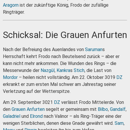
Aragorn
ist der zukünftige König, Frodo der zufällige
Ringträger.
Schicksal: Die Grauen Anfurten
Nach der Befreiung des Auenlandes von
Saruman
s
Herrschaft kehrt Frodo nach Beutelsend zurück – aber er
kann nicht mehr ankommen. Die Wunden des Rings – die
Messerwunde der
Nazgûl
,
Kankra
s
Stich
, die Last von
Mordor
– heilen nicht vollständig. Am 22. Oktober 3019
DZ
erkrankt er zum ersten Mal schwer am Jahrestag seiner
Verletzung auf der Wetterspitze.
Am 29. September 3021
DZ
verlässt Frodo Mittelerde. Von
den
Grauen Anfurten
segelt er gemeinsam mit
Bilbo
,
Gandalf
,
Galadriel
und
Elrond
nach Valinor – als Ring-Träger eine der
wenigen Sterblichen, denen diese Gnade gewährt wird.
Sam
,