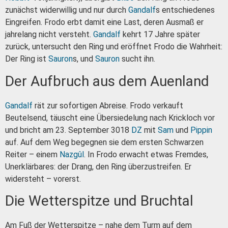
zunächst widerwillig und nur durch
Gandalf
s entschiedenes
Eingreifen. Frodo erbt damit eine Last, deren Ausmaß er
jahrelang nicht versteht.
Gandalf
kehrt 17 Jahre später
zurück, untersucht den Ring und eröffnet Frodo die Wahrheit:
Der Ring ist
Sauron
s, und
Sauron
sucht ihn.
Der Aufbruch aus dem Auenland
Gandalf
rät zur sofortigen Abreise. Frodo verkauft
Beutelsend, täuscht eine Übersiedelung nach Krickloch vor
und bricht am 23. September 3018
DZ
mit
Sam
und
Pippin
auf. Auf dem Weg begegnen sie dem ersten Schwarzen
Reiter – einem
Nazgûl
. In Frodo erwacht etwas Fremdes,
Unerklärbares: der Drang, den Ring überzustreifen. Er
widersteht – vorerst.
Die Wetterspitze und Bruchtal
Am Fuß der Wetterspitze – nahe dem Turm auf dem