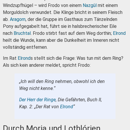
Windzupfhügel – wird Frodo von einem
Nazgûl
mit einem
Morguldolch verwundet. Die Klinge bricht in seinem Fleisch
ab.
Aragorn
, der die Gruppe im Gasthaus zum Tänzelnden
Pony aufgegabelt hat, führt sie in halsbrecherischer Eile
nach
Bruchtal
. Frodo stirbt fast auf dem Weg dorthin;
Elrond
heilt die Wunde, kann aber die Dunkelheit im Inneren nicht
vollständig entfernen.
Im Rat
Elrond
s stellt sich die Frage: Was tun mit dem Ring?
Als sich kein anderer meldet, spricht Frodo:
„Ich will den Ring nehmen, obwohl ich den
Weg nicht kenne.“
Der Herr der Ringe
, Die Gefährten, Buch II,
Kap. 2: „Der Rat von
Elrond
“
Durch Moria und Lothlórien