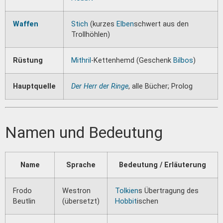
Waffen
Stich
(kurzes
Elben
schwert aus den
Trollhöhlen)
Rüstung
Mithril
-Kettenhemd (Geschenk
Bilbos
)
Hauptquelle
Der Herr der Ringe
, alle Bücher; Prolog
Namen und Bedeutung
Name
Sprache
Bedeutung / Erläuterung
Frodo
Westron
Tolkien
s Übertragung des
Beutlin
(übersetzt)
Hobbit
ischen