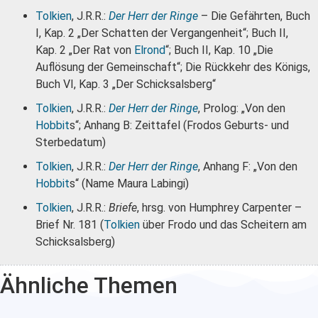
Tolkien
, J.R.R.:
Der Herr der Ringe
– Die Gefährten, Buch
I, Kap. 2 „Der Schatten der Vergangenheit“; Buch II,
Kap. 2 „Der Rat von
Elrond
“; Buch II, Kap. 10 „Die
Auflösung der Gemeinschaft“; Die Rückkehr des Königs,
Buch VI, Kap. 3 „Der Schicksalsberg“
Tolkien
, J.R.R.:
Der Herr der Ringe
, Prolog: „Von den
Hobbit
s“; Anhang B: Zeittafel (Frodos Geburts- und
Sterbedatum)
Tolkien
, J.R.R.:
Der Herr der Ringe
, Anhang F: „Von den
Hobbit
s“ (Name Maura Labingi)
Tolkien
, J.R.R.:
Briefe
, hrsg. von Humphrey Carpenter –
Brief Nr. 181 (
Tolkien
über Frodo und das Scheitern am
Schicksalsberg)
Ähnliche Themen