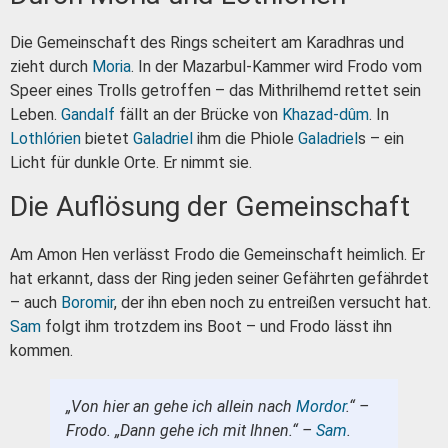
Die Gemeinschaft des Rings scheitert am Karadhras und
zieht durch
Moria
. In der Mazarbul-Kammer wird Frodo vom
Speer eines Trolls getroffen – das Mithrilhemd rettet sein
Leben.
Gandalf
fällt an der Brücke von
Khazad-dûm
. In
Lothlórien
bietet
Galadriel
ihm die Phiole
Galadriel
s – ein
Licht für dunkle Orte. Er nimmt sie.
Die Auflösung der Gemeinschaft
Am Amon Hen verlässt Frodo die Gemeinschaft heimlich. Er
hat erkannt, dass der Ring jeden seiner Gefährten gefährdet
– auch
Boromir
, der ihn eben noch zu entreißen versucht hat.
Sam
folgt ihm trotzdem ins Boot – und Frodo lässt ihn
kommen.
„Von hier an gehe ich allein nach
Mordor
.“ –
Frodo. „Dann gehe ich mit Ihnen.“ –
Sam
.