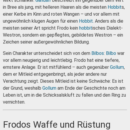
wirkt schlanker.
Gandalf
beschreibt ihn gegenüber dem Wirt
in Bree als jung, mit helleren Haaren als die meisten
Hobbit
s,
einer Kerbe im Kinn und roten Wangen – und vor allem mit
ungewöhnlich klugen Augen für einen
Hobbit
. Anders als die
meisten seiner Art spricht Frodo kein
hobbit
isches Dialekt-
Westron, sondern ein gepflegtes, gebildetes Westron – ein
Zeichen seiner außergewöhnlichen Bildung.
Sein Charakter unterscheidet sich von dem
Bilbos
:
Bilbo
war
vor allem neugierig und leichtlebig. Frodo hat eine tiefere,
ernstere Anlage. Er ist mitfühlend – auch gegenüber
Gollum
,
dem er Mitleid entgegenbringt, als jeder andere nur
Verachtung zeigt. Dieses Mitleid ist keine Schwäche: Es ist
der Grund, weshalb
Gollum
am Ende der Geschichte noch am
Leben ist, um in die Schicksalskluft zu fallen und den Ring zu
vernichten.
Frodos Waffe und Rüstung