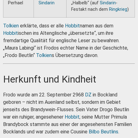
Perhael
Sindarin
„Halbelb“ (auf
Sindarin
-
Festakt nach dem
Ringkrieg
)
Tolkien
erklärte, dass er alle
Hobbit
namen aus dem
Hobbit
ischen ins Altenglische „übersetzte“, um ihre
fremdartige Qualität für englische Leser zu bewahren.
„Maura Labingi“ ist Frodos echter Name in der Geschichte,
„Frodo Beutlin“
Tolkien
s Übersetzung davon.
Herkunft und Kindheit
Frodo wurde am 22. September 2968
DZ
in Bockland
geboren – nicht im Auenland selbst, sondern im Gebiet
jenseits des Brandywein-Flusses. Sein Vater Drogo Beutlin
war ein ruhiger, angesehener
Hobbit
; seine Mutter Primula
Brandybock stammte aus einer der angesehensten Familien
Bocklands und war zudem eine Cousine
Bilbo Beutlins
.