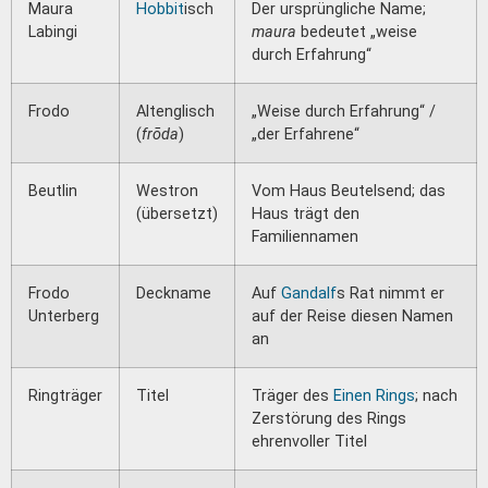
Maura
Hobbit
isch
Der ursprüngliche Name;
Labingi
maura
bedeutet „weise
durch Erfahrung“
Frodo
Altenglisch
„Weise durch Erfahrung“ /
(
frōda
)
„der Erfahrene“
Beutlin
Westron
Vom Haus Beutelsend; das
(übersetzt)
Haus trägt den
Familiennamen
Frodo
Deckname
Auf
Gandalf
s Rat nimmt er
Unterberg
auf der Reise diesen Namen
an
Ringträger
Titel
Träger des
Einen Rings
; nach
Zerstörung des Rings
ehrenvoller Titel