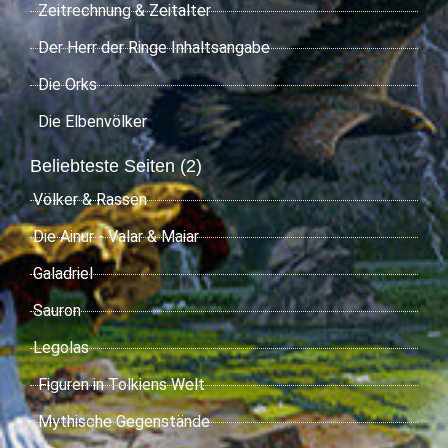
Zeitrechnung & Zeitalter
Der Herr der Ringe Inhaltsangabe
Die Orks
Die Elbenvölker
Beliebteste Seiten (2)
Völker & Rassen
Die Ainur - Valar & Maiar
Galadriel
Sauron
Legolas
Figuren in Tolkiens Welt
Mythische Gegenstände