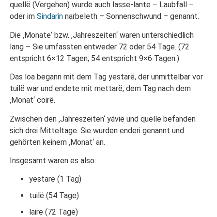
quellë (Vergehen) wurde auch lasse-lante – Laubfall –
oder im
Sindarin
narbeleth – Sonnenschwund – genannt.
Die ‚Monate‘ bzw. ‚Jahreszeiten‘ waren unterschiedlich
lang – Sie umfassten entweder 72 oder 54 Tage. (72
entspricht 6×12 Tagen; 54 entspricht 9×6 Tagen.)
Das loa begann mit dem Tag yestarë, der unmittelbar vor
tuilë war und endete mit mettarë, dem Tag nach dem
‚Monat‘ coirë.
Zwischen den ‚Jahreszeiten‘ yávië und quellë befanden
sich drei Mitteltage. Sie wurden enderi genannt und
gehörten keinem ‚Monat‘ an.
Insgesamt waren es also:
yestarë (1 Tag)
tuilë (54 Tage)
lairë (72 Tage)