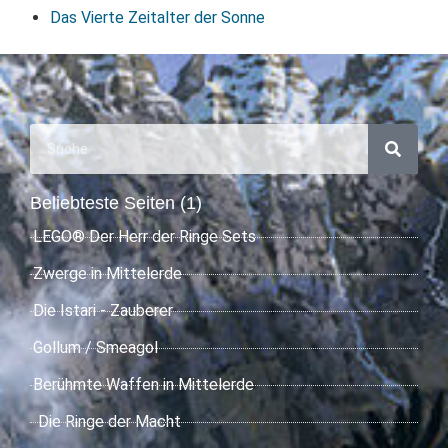
Das Vierte Zeitalter der Sonne
Beliebteste Seiten (1)
LEGO® Der Herr der Ringe Sets
Zwerge in Mittelerde
Die Istari - Zauberer
Gollum / Smeagol
Berühmte Waffen in Mittelerde
Die Ringe der Macht