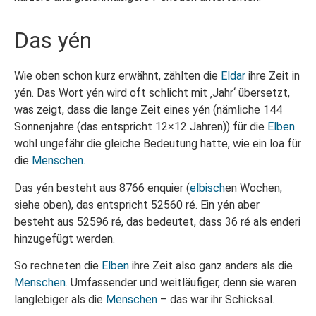
Das yén
Wie oben schon kurz erwähnt, zählten die
Eldar
ihre Zeit in
yén. Das Wort yén wird oft schlicht mit ‚Jahr‘ übersetzt,
was zeigt, dass die lange Zeit eines yén (nämliche 144
Sonnenjahre (das entspricht 12×12 Jahren)) für die
Elben
wohl ungefähr die gleiche Bedeutung hatte, wie ein loa für
die
Menschen
.
Das yén besteht aus 8766 enquier (
elbisch
en Wochen,
siehe oben), das entspricht 52560 ré. Ein yén aber
besteht aus 52596 ré, das bedeutet, dass 36 ré als enderi
hinzugefügt werden.
So rechneten die
Elben
ihre Zeit also ganz anders als die
Menschen
. Umfassender und weitläufiger, denn sie waren
langlebiger als die
Menschen
– das war ihr Schicksal.