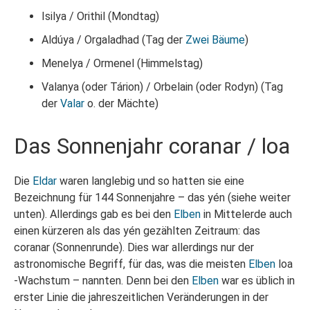
Isilya / Orithil (Mondtag)
Aldúya / Orgaladhad (Tag der
Zwei Bäume
)
Menelya / Ormenel (Himmelstag)
Valanya (oder Tárion) / Orbelain (oder Rodyn) (Tag
der
Valar
o. der Mächte)
Das Sonnenjahr coranar / loa
Die
Eldar
waren langlebig und so hatten sie eine
Bezeichnung für 144 Sonnenjahre – das yén (siehe weiter
unten). Allerdings gab es bei den
Elben
in Mittelerde auch
einen kürzeren als das yén gezählten Zeitraum: das
coranar (Sonnenrunde). Dies war allerdings nur der
astronomische Begriff, für das, was die meisten
Elben
loa
-Wachstum – nannten. Denn bei den
Elben
war es üblich in
erster Linie die jahreszeitlichen Veränderungen in der