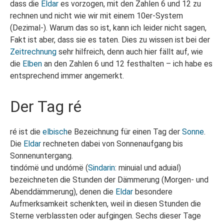
dass die
Eldar
es vorzogen, mit den Zahlen 6 und 12 zu
rechnen und nicht wie wir mit einem 10er-System
(Dezimal-). Warum das so ist, kann ich leider nicht sagen,
Fakt ist aber, dass sie es taten. Dies zu wissen ist bei der
Zeitrechnung
sehr hilfreich, denn auch hier fällt auf, wie
die
Elben
an den Zahlen 6 und 12 festhalten – ich habe es
entsprechend immer angemerkt.
Der Tag ré
ré ist die
elbisch
e Bezeichnung für einen Tag der
Sonne
.
Die
Eldar
rechneten dabei von Sonnenaufgang bis
Sonnenuntergang.
tindómë und undómë (
Sindarin
: minuial und aduial)
bezeichneten die Stunden der Dämmerung (Morgen- und
Abenddämmerung), denen die
Eldar
besondere
Aufmerksamkeit schenkten, weil in diesen Stunden die
Sterne verblassten oder aufgingen. Sechs dieser Tage