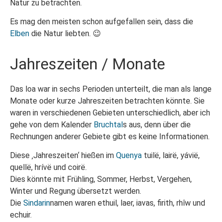
Natur zu betrachten.
Es mag den meisten schon aufgefallen sein, dass die
Elben
die Natur liebten. 😉
Jahreszeiten / Monate
Das loa war in sechs Perioden unterteilt, die man als lange
Monate oder kurze Jahreszeiten betrachten könnte. Sie
waren in verschiedenen Gebieten unterschiedlich, aber ich
gehe von dem Kalender
Bruchtal
s aus, denn über die
Rechnungen anderer Gebiete gibt es keine Informationen.
Diese ‚Jahreszeiten‘ hießen im
Quenya
tuilë, lairë, yávië,
quellë, hrívë und coirë.
Dies könnte mit Frühling, Sommer, Herbst, Vergehen,
Winter und Regung übersetzt werden.
Die
Sindarin
namen waren ethuil, laer, iavas, firith, rhîw und
echuir.