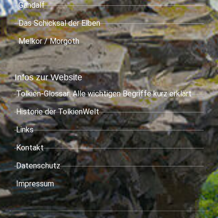
Gandalf
Das Schicksal der Elben
Melkor / Morgoth
Infos zur Website
Tolkien-Glossar: Alle wichtigen Begriffe kurz erklärt
Historie der TolkienWelt
Links
Kontakt
Datenschutz
Impressum