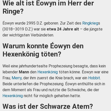
Wie alt ist Éowyn im Herr der
Ringe?
Éowyn wurde 2995 D.Z. geboren. Zur Zeit des
Ringkrieg
s
(3018–3019 D.Z.) war sie
etwa 24 Jahre alt
– die jüngste
der wichtigsten Verbündeten.
Warum konnte Éowyn den
Hexenkönig töten?
Weil eine jahrhundertealte Prophezeiung besagte, dass kein
lebender
Mann
den
Hexenkönig
töten könne. Éowyn war eine
Frau;
Merry
, der ihm zuerst die Knie brach, war ein
Hobbit
.
Beide unterliefen die Prophezeiung. Éowyn enthüllte sich in
dem Moment als Frau und nutzte die Schwäche, die der
Hexenkönig
nicht für möglich gehalten hatte.
Was ist der Schwarze Atem?