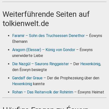
Weiterführende Seiten auf
tolkienwelt.de
Faramir – Sohn des Truchsessen Denethor
– Éowyns
Ehemann
Aragorn (Elessar) – König von Gondor
– Éowyns
unerwiderte Liebe
Die Nazgûl – Saurons Ringgeister
– Der
Hexenkönig
,
den Éowyn besiegte
Gandalf der Graue
– Der die Prophezeiung über den
Hexenkönig
kannte
Rohan – Das Reitervolk der Rohirrim
– Éowyns Heimat