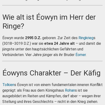
Wie alt ist Éowyn im Herr der
Ringe?
Éowyn wurde
2995 D.Z.
geboren. Zur Zeit des
Ringkrieg
s
(3018–3019 D.Z.) war sie
etwa 24 Jahre alt
– und damit die
jüngste unter den hauptsächlichen Gefährten und
Verbündeten. Vier Jahre jünger als ihr Bruder
Éomer
.
Éowyns Charakter – Der Käfig
Tolkien
s Éowyn ist von einem fundamentalen inneren Konflikt
geprägt: als Frau aus dem Königshaus
Rohan
s ist sie
ausgebildet im Reiten und Kämpfen, darf aber – wegen ihrer
Stellung und ihres Geschlechts – nicht in den Krieg ziehen.