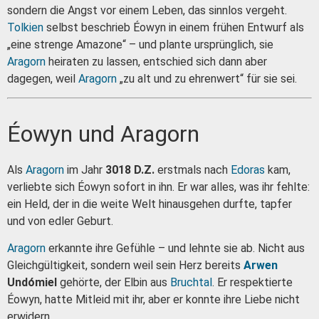
sondern die Angst vor einem Leben, das sinnlos vergeht.
Tolkien
selbst beschrieb Éowyn in einem frühen Entwurf als
„eine strenge Amazone“ – und plante ursprünglich, sie
Aragorn
heiraten zu lassen, entschied sich dann aber
dagegen, weil
Aragorn
„zu alt und zu ehrenwert“ für sie sei.
Éowyn und Aragorn
Als
Aragorn
im Jahr
3018 D.Z.
erstmals nach
Edoras
kam,
verliebte sich Éowyn sofort in ihn. Er war alles, was ihr fehlte:
ein Held, der in die weite Welt hinausgehen durfte, tapfer
und von edler Geburt.
Aragorn
erkannte ihre Gefühle – und lehnte sie ab. Nicht aus
Gleichgültigkeit, sondern weil sein Herz bereits
Arwen
Undómiel
gehörte, der Elbin aus
Bruchtal
. Er respektierte
Éowyn, hatte Mitleid mit ihr, aber er konnte ihre Liebe nicht
erwidern.