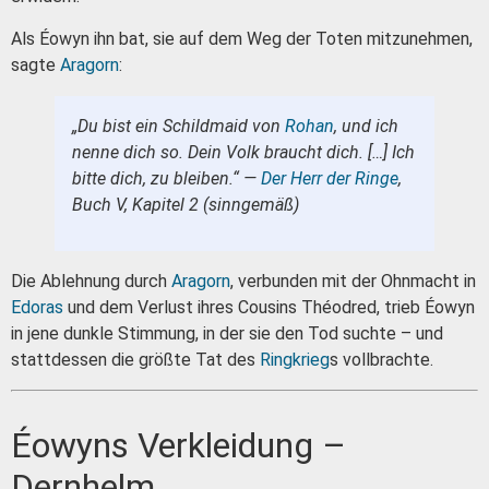
Als Éowyn ihn bat, sie auf dem Weg der Toten mitzunehmen,
sagte
Aragorn
:
„Du bist ein Schildmaid von
Rohan
, und ich
nenne dich so. Dein Volk braucht dich. […] Ich
bitte dich, zu bleiben.“ —
Der Herr der Ringe
,
Buch V, Kapitel 2 (sinngemäß)
Die Ablehnung durch
Aragorn
, verbunden mit der Ohnmacht in
Edoras
und dem Verlust ihres Cousins Théodred, trieb Éowyn
in jene dunkle Stimmung, in der sie den Tod suchte – und
stattdessen die größte Tat des
Ringkrieg
s vollbrachte.
Éowyns Verkleidung –
Dernhelm