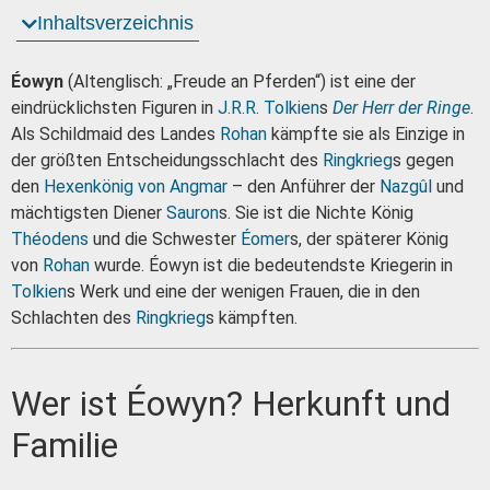
Inhaltsverzeichnis
Éowyn
(Altenglisch: „Freude an Pferden“) ist eine der
eindrücklichsten Figuren in
J.R.R. Tolkien
s
Der Herr der Ringe
.
Als Schildmaid des Landes
Rohan
kämpfte sie als Einzige in
der größten Entscheidungsschlacht des
Ringkrieg
s gegen
den
Hexenkönig von Angmar
– den Anführer der
Nazgûl
und
mächtigsten Diener
Sauron
s. Sie ist die Nichte König
Théodens
und die Schwester
Éomer
s, der späterer König
von
Rohan
wurde. Éowyn ist die bedeutendste Kriegerin in
Tolkien
s Werk und eine der wenigen Frauen, die in den
Schlachten des
Ringkrieg
s kämpften.
Wer ist Éowyn? Herkunft und
Familie