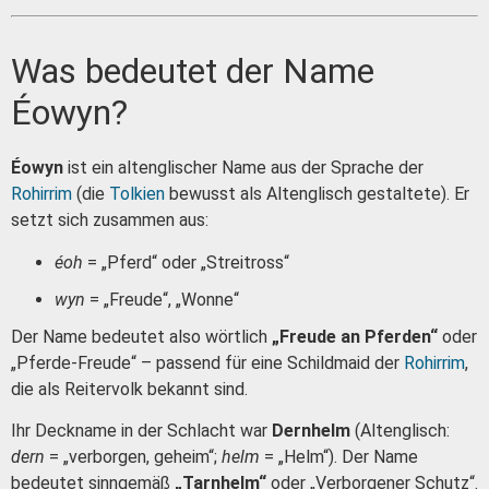
Was bedeutet der Name
Éowyn?
Éowyn
ist ein altenglischer Name aus der Sprache der
Rohirrim
(die
Tolkien
bewusst als Altenglisch gestaltete). Er
setzt sich zusammen aus:
éoh
= „Pferd“ oder „Streitross“
wyn
= „Freude“, „Wonne“
Der Name bedeutet also wörtlich
„Freude an Pferden“
oder
„Pferde-Freude“ – passend für eine Schildmaid der
Rohirrim
,
die als Reitervolk bekannt sind.
Ihr Deckname in der Schlacht war
Dernhelm
(Altenglisch:
dern
= „verborgen, geheim“;
helm
= „Helm“). Der Name
bedeutet sinngemäß
„Tarnhelm“
oder „Verborgener Schutz“.