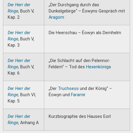
Der Herr der
„Der Durchgang durch das
Ringe
, Buch V,
Dunkelgebirge“ – Éowyns Gespräch mit
Kap. 2
Aragorn
Der Herr der
Die Heerschau – Éowyn als Dernhelm
Ringe
, Buch V,
Kap. 3
Der Herr der
„Die Schlacht auf den Pelennor-
Ringe
, Buch V,
Feldern“ – Tod des
Hexenkönig
s
Kap. 6
Der Herr der
„Der
Truchsess
und der König“ –
Ringe
, Buch VI,
Éowyn und
Faramir
Kap. 5
Der Herr der
Kurzbiographie des Hauses Eorl
Ringe
, Anhang A