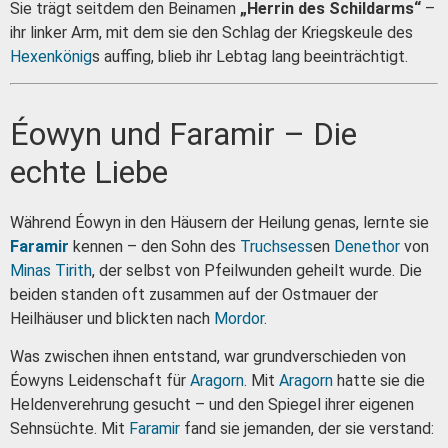
Sie trägt seitdem den Beinamen
„Herrin des Schildarms“
–
ihr linker Arm, mit dem sie den Schlag der Kriegskeule des
Hexenkönig
s auffing, blieb ihr Lebtag lang beeinträchtigt.
Éowyn und Faramir – Die
echte Liebe
Während Éowyn in den Häusern der Heilung genas, lernte sie
Faramir
kennen – den Sohn des
Truchsess
en
Denethor
von
Minas Tirith
, der selbst von Pfeilwunden geheilt wurde. Die
beiden standen oft zusammen auf der Ostmauer der
Heilhäuser und blickten nach
Mordor
.
Was zwischen ihnen entstand, war grundverschieden von
Éowyns Leidenschaft für
Aragorn
. Mit
Aragorn
hatte sie die
Heldenverehrung gesucht – und den Spiegel ihrer eigenen
Sehnsüchte. Mit
Faramir
fand sie jemanden, der sie verstand: