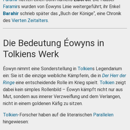
Faramir
s wurden von Éowyns Linie weitergeführt; ihr Enkel
Barahir
schrieb später das „Buch der Könige“, eine Chronik
des
Vierten Zeitalters
.
Die Bedeutung Éowyns in
Tolkiens Werk
Éowyn nimmt eine Sonderstellung in
Tolkien
s Legendarium
ein: Sie ist die einzige weibliche Kämpferin, die in
Der Herr der
Ringe
eine entscheidende Rolle im Krieg spielt.
Tolkien
zeigt
dabei kein simples Rollenbild – Éowyn kämpft nicht nur aus
Mut, sondern aus innerer Verzweiflung und dem Verlangen,
nicht in einem goldenen Käfig zu sitzen.
Tolkien
-Forscher haben auf die literarischen
Parallelen
hingewiesen: