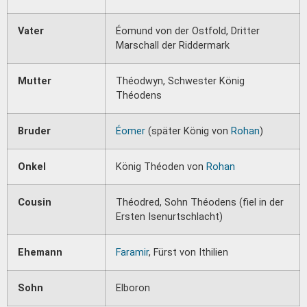
Vater
Éomund von der Ostfold, Dritter
Marschall der Riddermark
Mutter
Théodwyn, Schwester König
Théodens
Bruder
Éomer
(später König von
Rohan
)
Onkel
König Théoden von
Rohan
Cousin
Théodred, Sohn Théodens (fiel in der
Ersten Isenurtschlacht)
Ehemann
Faramir
, Fürst von Ithilien
Sohn
Elboron