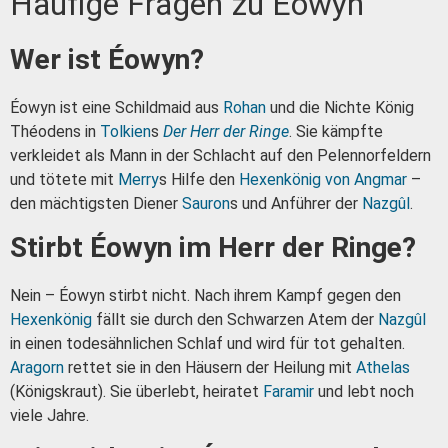
Häufige Fragen zu Éowyn
Wer ist Éowyn?
Éowyn ist eine Schildmaid aus
Rohan
und die Nichte König
Théodens in
Tolkien
s
Der Herr der Ringe
. Sie kämpfte
verkleidet als Mann in der Schlacht auf den Pelennorfeldern
und tötete mit
Merry
s Hilfe den
Hexenkönig von Angmar
–
den mächtigsten Diener
Sauron
s und Anführer der
Nazgûl
.
Stirbt Éowyn im Herr der Ringe?
Nein – Éowyn stirbt nicht. Nach ihrem Kampf gegen den
Hexenkönig
fällt sie durch den Schwarzen Atem der
Nazgûl
in einen todesähnlichen Schlaf und wird für tot gehalten.
Aragorn
rettet sie in den Häusern der Heilung mit
Athelas
(Königskraut). Sie überlebt, heiratet
Faramir
und lebt noch
viele Jahre.