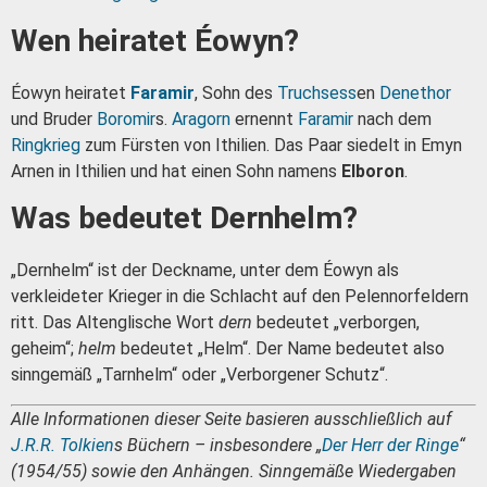
Wen heiratet Éowyn?
Éowyn heiratet
Faramir
, Sohn des
Truchsess
en
Denethor
und Bruder
Boromir
s.
Aragorn
ernennt
Faramir
nach dem
Ringkrieg
zum Fürsten von Ithilien. Das Paar siedelt in Emyn
Arnen in Ithilien und hat einen Sohn namens
Elboron
.
Was bedeutet Dernhelm?
„Dernhelm“ ist der Deckname, unter dem Éowyn als
verkleideter Krieger in die Schlacht auf den Pelennorfeldern
ritt. Das Altenglische Wort
dern
bedeutet „verborgen,
geheim“;
helm
bedeutet „Helm“. Der Name bedeutet also
sinngemäß „Tarnhelm“ oder „Verborgener Schutz“.
Alle Informationen dieser Seite basieren ausschließlich auf
J.R.R. Tolkien
s Büchern – insbesondere „
Der Herr der Ringe
“
(1954/55) sowie den Anhängen. Sinngemäße Wiedergaben