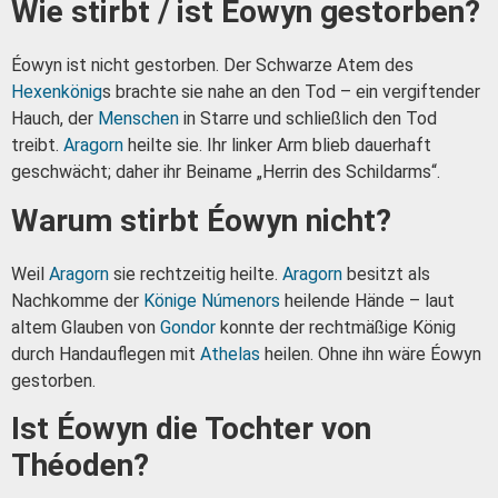
Wie stirbt / ist Éowyn gestorben?
Éowyn ist nicht gestorben. Der Schwarze Atem des
Hexenkönig
s brachte sie nahe an den Tod – ein vergiftender
Hauch, der
Menschen
in Starre und schließlich den Tod
treibt.
Aragorn
heilte sie. Ihr linker Arm blieb dauerhaft
geschwächt; daher ihr Beiname „Herrin des Schildarms“.
Warum stirbt Éowyn nicht?
Weil
Aragorn
sie rechtzeitig heilte.
Aragorn
besitzt als
Nachkomme der
Könige Númenors
heilende Hände – laut
altem Glauben von
Gondor
konnte der rechtmäßige König
durch Handauflegen mit
Athelas
heilen. Ohne ihn wäre Éowyn
gestorben.
Ist Éowyn die Tochter von
Théoden?