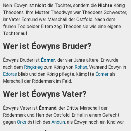
Nein. Éowyn ist
nicht
die Tochter, sondern die
Nichte
König
Théodens. Ihre Mutter Théodwyn war Théodens Schwester;
ihr Vater Éomund war Marschall der Ostfold. Nach dem
frühen Tod beider Eltern zog Théoden sie wie eine eigene
Tochter auf.
Wer ist Éowyns Bruder?
Éowyns Bruder ist
Éomer
, der vier Jahre ältere. Er wurde
nach dem
Ringkrieg
zum König von
Rohan
. Während Éowyn in
Edoras
blieb und den König pflegte, kämpfte
Éomer
als
Marschall der Riddermark im Feld.
Wer ist Éowyns Vater?
Éowyns Vater ist
Éomund
, der Dritte Marschall der
Riddermark und Herr der Ostfold. Er fiel in einem Gefecht
gegen
Orks
östlich des
Anduin
, als Éowyn noch ein Kind war.