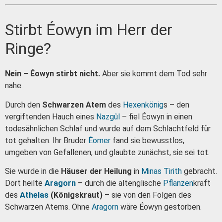
Stirbt Éowyn im Herr der
Ringe?
Nein – Éowyn stirbt nicht.
Aber sie kommt dem Tod sehr
nahe.
Durch den
Schwarzen Atem
des
Hexenkönig
s – den
vergiftenden Hauch eines
Nazgûl
– fiel Éowyn in einen
todesähnlichen Schlaf und wurde auf dem Schlachtfeld für
tot gehalten. Ihr Bruder
Éomer
fand sie bewusstlos,
umgeben von Gefallenen, und glaubte zunächst, sie sei tot.
Sie wurde in die
Häuser der Heilung
in
Minas Tirith
gebracht.
Dort heilte
Aragorn
– durch die altenglische
Pflanzen
kraft
des
Athelas
(Königskraut)
– sie von den Folgen des
Schwarzen Atems. Ohne
Aragorn
wäre Éowyn gestorben.