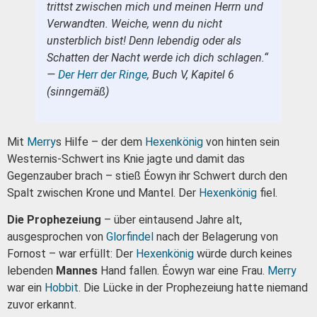
trittst zwischen mich und meinen Herrn und
Verwandten. Weiche, wenn du nicht
unsterblich bist! Denn lebendig oder als
Schatten der Nacht werde ich dich schlagen.“
—
Der Herr der Ringe
, Buch V, Kapitel 6
(sinngemäß)
Mit
Merry
s Hilfe – der dem
Hexenkönig
von hinten sein
Westernis-Schwert ins Knie jagte und damit das
Gegenzauber brach – stieß Éowyn ihr Schwert durch den
Spalt zwischen Krone und Mantel. Der
Hexenkönig
fiel.
Die Prophezeiung
– über eintausend Jahre alt,
ausgesprochen von
Glorfindel
nach der Belagerung von
Fornost – war erfüllt: Der
Hexenkönig
würde durch keines
lebenden
Mannes
Hand fallen. Éowyn war eine Frau.
Merry
war ein
Hobbit
. Die Lücke in der Prophezeiung hatte niemand
zuvor erkannt.