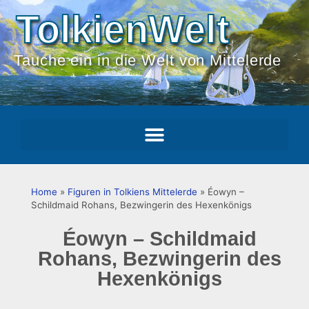
TolkienWelt
Tauche ein in die Welt von Mittelerde
Home
»
Figuren in Tolkiens Mittelerde
»
Éowyn –
Schildmaid Rohans, Bezwingerin des Hexenkönigs
Éowyn – Schildmaid
Rohans, Bezwingerin des
Hexenkönigs