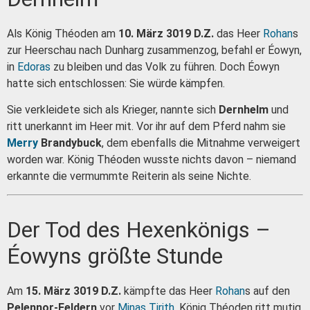
Als König Théoden am
10. März 3019 D.Z.
das Heer
Rohan
s
zur Heerschau nach Dunharg zusammenzog, befahl er Éowyn,
in
Edoras
zu bleiben und das Volk zu führen. Doch Éowyn
hatte sich entschlossen: Sie würde kämpfen.
Sie verkleidete sich als Krieger, nannte sich
Dernhelm
und
ritt unerkannt im Heer mit. Vor ihr auf dem Pferd nahm sie
Merry
Brandybuck
, dem ebenfalls die Mitnahme verweigert
worden war. König Théoden wusste nichts davon – niemand
erkannte die vermummte Reiterin als seine Nichte.
Der Tod des Hexenkönigs –
Éowyns größte Stunde
Am
15. März 3019 D.Z.
kämpfte das Heer
Rohan
s auf den
Pelennor-Feldern
vor
Minas Tirith
. König Théoden ritt mutig