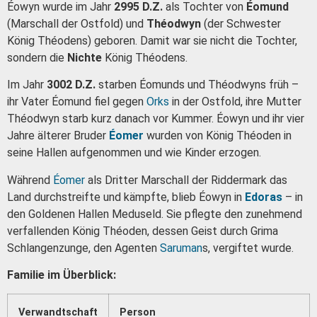
Éowyn wurde im Jahr
2995 D.Z.
als Tochter von
Éomund
(Marschall der Ostfold) und
Théodwyn
(der Schwester
König Théodens) geboren. Damit war sie nicht die Tochter,
sondern die
Nichte
König Théodens.
Im Jahr
3002 D.Z.
starben Éomunds und Théodwyns früh –
ihr Vater Éomund fiel gegen
Orks
in der Ostfold, ihre Mutter
Théodwyn starb kurz danach vor Kummer. Éowyn und ihr vier
Jahre älterer Bruder
Éomer
wurden von König Théoden in
seine Hallen aufgenommen und wie Kinder erzogen.
Während
Éomer
als Dritter Marschall der Riddermark das
Land durchstreifte und kämpfte, blieb Éowyn in
Edoras
– in
den Goldenen Hallen Meduseld. Sie pflegte den zunehmend
verfallenden König Théoden, dessen Geist durch Grima
Schlangenzunge, den Agenten
Saruman
s, vergiftet wurde.
Familie im Überblick:
Verwandtschaft
Person