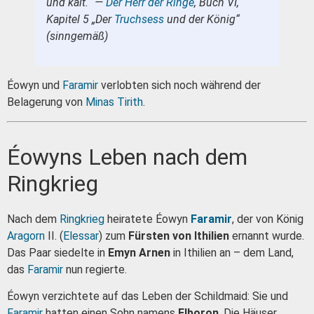
und kalt.“ —
Der Herr der Ringe
, Buch VI,
Kapitel 5 „Der
Truchsess
und der König“
(sinngemäß)
Éowyn und
Faramir
verlobten sich noch während der
Belagerung von
Minas Tirith
.
Éowyns Leben nach dem
Ringkrieg
Nach dem
Ringkrieg
heiratete Éowyn
Faramir
, der von König
Aragorn
II. (
Elessar
) zum
Fürsten von Ithilien
ernannt wurde.
Das Paar siedelte in
Emyn Arnen
in Ithilien an – dem Land,
das
Faramir
nun regierte.
Éowyn verzichtete auf das Leben der Schildmaid: Sie und
Faramir
hatten einen Sohn namens
Elboron
. Die Häuser