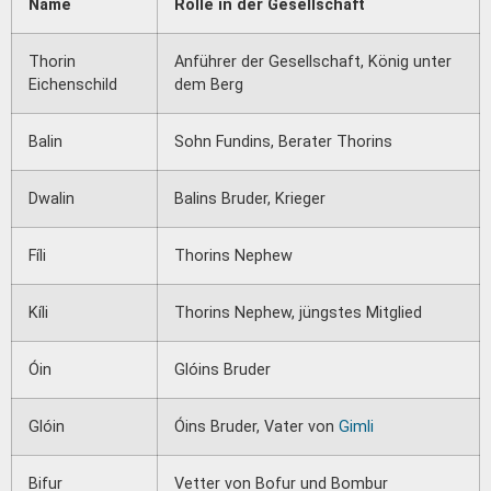
Name
Rolle in der Gesellschaft
Thorin
Anführer der Gesellschaft, König unter
Eichenschild
dem Berg
Balin
Sohn Fundins, Berater Thorins
Dwalin
Balins Bruder, Krieger
Fíli
Thorins Nephew
Kíli
Thorins Nephew, jüngstes Mitglied
Óin
Glóins Bruder
Glóin
Óins Bruder, Vater von
Gimli
Bifur
Vetter von Bofur und Bombur