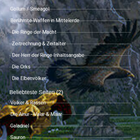
Gollum / Smeagol
Berühmte Waffen in Mittelerde
Die Ringe der Macht
Zeitrechnung & Zeitalter
Der Herr der Ringe Inhaltsangabe
Die Orks
Die Elbenvölker
Beliebteste Seiten (2)
Völker & Rassen
Die Ainur - Valar & Maiar
Galadriel
Sauron