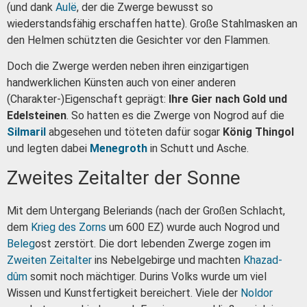
(und dank
Aulë
, der die Zwerge bewusst so
wiederstandsfähig erschaffen hatte). Große Stahlmasken an
den Helmen schützten die Gesichter vor den Flammen.
Doch die Zwerge werden neben ihren einzigartigen
handwerklichen Künsten auch von einer anderen
(Charakter-)Eigenschaft geprägt:
Ihre Gier nach Gold und
Edelsteinen
. So hatten es die Zwerge von Nogrod auf die
Silmaril
abgesehen und töteten dafür sogar
König Thingol
und legten dabei
Menegroth
in Schutt und Asche.
Zweites Zeitalter der Sonne
Mit dem Untergang Beleriands (nach der Großen Schlacht,
dem
Krieg des Zorns
um 600 EZ) wurde auch Nogrod und
Beleg
ost zerstört. Die dort lebenden Zwerge zogen im
Zweiten Zeitalter
ins Nebelgebirge und machten
Khazad-
dûm
somit noch mächtiger. Durins Volks wurde um viel
Wissen und Kunstfertigkeit bereichert. Viele der
Noldor