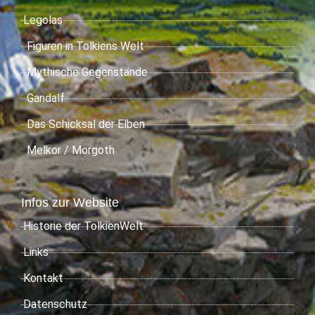
Legolas
Figuren in Tolkiens Welt
Mythische Gegenstände
Gandalf
Das Schicksal der Elben
Melkor / Morgoth
Infos zur Website
Historie der TolkienWelt
Links
Kontakt
Datenschutz