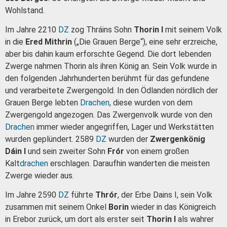
Wohlstand.
Im Jahre 2210
DZ
zog Thráins Sohn
Thorin I
mit seinem Volk
in die
Ered Mithrin
(„Die Grauen Berge“), eine sehr erzreiche,
aber bis dahin kaum erforschte Gegend. Die dort lebenden
Zwerge nahmen Thorin als ihren König an. Sein Volk wurde in
den folgenden Jahrhunderten berühmt für das gefundene
und verarbeitete Zwergengold. In den Ödlanden nördlich der
Grauen Berge lebten
Drachen
, diese wurden von dem
Zwergengold angezogen. Das Zwergenvolk wurde von den
Drachen
immer wieder angegriffen, Lager und Werkstätten
wurden geplündert. 2589
DZ
wurden der
Zwergenkönig
Dáin I
und sein zweiter Sohn
Frór
von einem großen
Kalt
drachen
erschlagen. Daraufhin wanderten die meisten
Zwerge wieder aus.
Im Jahre 2590
DZ
führte
Thrór
, der Erbe Dains I, sein Volk
zusammen mit seinem Onkel
Borin
wieder in das Königreich
in Erebor zurück, um dort als erster seit
Thorin I
als wahrer