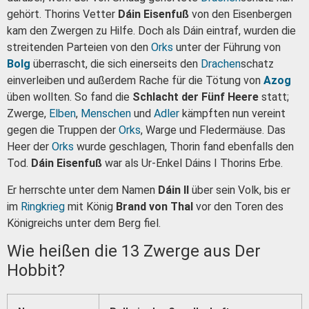
gehört. Thorins Vetter
Dáin Eisenfuß
von den Eisenbergen
kam den Zwergen zu Hilfe. Doch als Dáin eintraf, wurden die
streitenden Parteien von den
Orks
unter der Führung von
Bolg
überrascht, die sich einerseits den
Drachen
schatz
einverleiben und außerdem Rache für die Tötung von
Azog
üben wollten. So fand die
Schlacht der Fünf Heere
statt;
Zwerge,
Elben
,
Menschen
und
Adler
kämpften nun vereint
gegen die Truppen der
Orks
, Warge und Fledermäuse. Das
Heer der
Orks
wurde geschlagen, Thorin fand ebenfalls den
Tod.
Dáin Eisenfuß
war als Ur-Enkel Dáins I Thorins Erbe.
Er herrschte unter dem Namen
Dáin II
über sein Volk, bis er
im
Ringkrieg
mit König
Brand von Thal
vor den Toren des
Königreichs unter dem Berg fiel.
Wie heißen die 13 Zwerge aus Der
Hobbit?