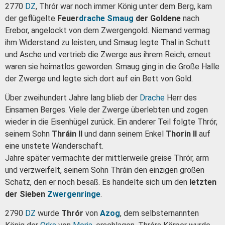
2770
DZ
, Thrór war noch immer König unter dem Berg, kam
der geflügelte
Feuer
drache
Smaug
der Goldene
nach
Erebor, angelockt von dem Zwergengold. Niemand vermag
ihm Widerstand zu leisten, und Smaug legte Thal in Schutt
und Asche und vertrieb die Zwerge aus ihrem Reich; erneut
waren sie heimatlos geworden. Smaug ging in die Große Halle
der Zwerge und legte sich dort auf ein Bett von Gold.
Über zweihundert Jahre lang blieb der
Drache
Herr des
Einsamen Berges. Viele der Zwerge überlebten und zogen
wieder in die Eisenhügel zurück. Ein anderer Teil folgte Thrór,
seinem Sohn
Thráin II
und dann seinem Enkel
Thorin II
auf
eine unstete Wanderschaft.
Jahre später vermachte der mittlerweile greise Thrór, arm
und verzweifelt, seinem Sohn Thráin den einzigen großen
Schatz, den er noch besaß. Es handelte sich um den
letzten
der Sieben
Zwergenringe
.
2790
DZ
wurde
Thrór
von
Azog
, dem selbsternannten