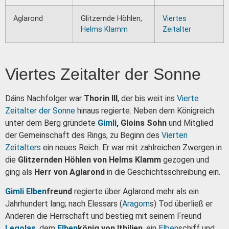
Aglarond
Glitzernde Höhlen,
Viertes
Helms Klamm
Zeitalter
Viertes Zeitalter der Sonne
Dáins Nachfolger war
Thorin III
, der bis weit ins
Vierte
Zeitalter der Sonne
hinaus regierte. Neben dem Königreich
unter dem Berg gründete
Gimli
, Gloins Sohn
und Mitglied
der Gemeinschaft des Rings, zu Beginn des
Vierten
Zeitalters
ein neues Reich. Er war mit zahlreichen Zwergen in
die
Glitzernden Höhlen von Helms Klamm
gezogen und
ging als
Herr von Aglarond
in die Geschichtsschreibung ein.
Gimli
Elben
freund
regierte über Aglarond mehr als ein
Jahrhundert lang; nach Elessars (
Aragorn
s) Tod überließ er
Anderen die Herrschaft und bestieg mit seinem Freund
Legolas
, dem
Elben
könig von Ithilien
, ein
Elben
schiff und