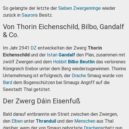
So gelangte der letzte der
Sieben Zwergenringe
wieder
zurück in
Sauron
s Besitz.
Von Thorin Eichenschild, Bilbo, Gandalf
& Co.
Im Jahr 2941
DZ
entwickelten der Zwerg
Thorin
Eichenschild
und der
Istari
Gandalf
den Plan, zusammen mit
zwölf Zwergen und dem
Hobbit
Bilbo Beutlin
das verlorenes
Königreich Erebor unter dem Berg wiederzugewinnen. Thorins
Unternehmung ist erfolgreich, der
Drache
Smaug wurde von
Bard
dem Bogenschützen bei Smaugs Angriff auf die
Seestadt Thal getötet.
Der Zwerg Dáin Eisenfuß
Bald darauf entbrannte ein Streit zwischen den Zwergen,
den
Elben
unter
Thranduil
und den
Menschen
aus Thal
darüber, wem der von Smaug gehortete
Drachen
schatz nun