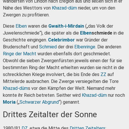
wanderten von Lindon nach Eregion aus und ließen sich in er
Nähe des Westtors von
Khazad-dûm
nieder, um von den
Zwergen zu profitieren.
Diese
Elben
waren die
Gwaith-i-Mirdain
(„das Volk der
Juwelenschmiede“), die später als die
Elben
schmiede
in die
Geschichte eingingen.
Celebrimbor
war Gründer der
Bruderschaft und
Schmied
der drei
Elbenringe
. Die anderen
Ringe der Macht
wurden ebenfalls dort geschmiedet.
Obwohl die sieben Zwergenfürsten jeweils einen der für sie
bestimmten Ring der Macht erhielten wurden sie nicht in die
schrecklichen Kriege involviert, die bis Ende des
ZZ
auf
Mittelerde ausbrachen. Die Zwerge versiegelten die Tore
Khazad-dûm
s vor den Kämpfen der Welt. Niemand mehr
konnte ihr Reich betreten. Seither wird
Khazad-dûm
nur noch
Moria
(„
Schwarzer Abgrund
“) genannt.
Drittes Zeitalter der Sonne
1980/81
DZ
, etwa die Mitte des
Dritten Zeitalters
: