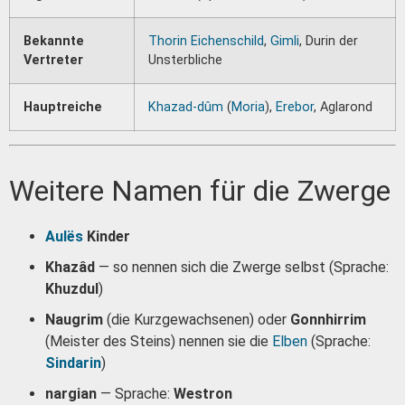
Bekannte
Thorin Eichenschild
,
Gimli
, Durin der
Vertreter
Unsterbliche
Hauptreiche
Khazad-dûm
(
Moria
),
Erebor
, Aglarond
Weitere Namen für die Zwerge
Aulës
Kinder
Khazâd
— so nennen sich die Zwerge selbst (Sprache:
Khuzdul
)
Naugrim
(die Kurzgewachsenen) oder
Gonnhirrim
(Meister des Steins) nennen sie die
Elben
(Sprache:
Sindarin
)
nargian
— Sprache:
Westron