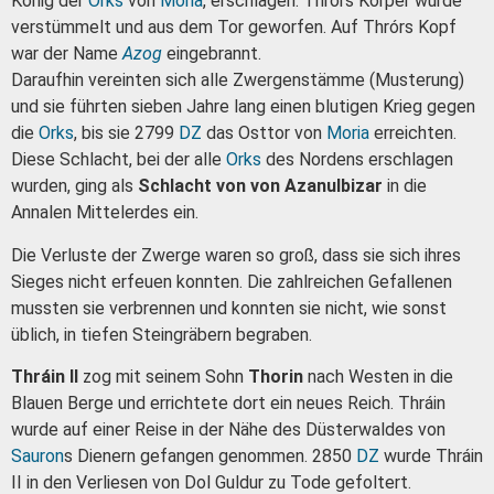
König der
Orks
von
Moria
, erschlagen. Thrórs Körper wurde
verstümmelt und aus dem Tor geworfen. Auf Thrórs Kopf
war der Name
Azog
eingebrannt.
Daraufhin vereinten sich alle Zwergenstämme (Musterung)
und sie führten sieben Jahre lang einen blutigen Krieg gegen
die
Orks
, bis sie 2799
DZ
das Osttor von
Moria
erreichten.
Diese Schlacht, bei der alle
Orks
des Nordens erschlagen
wurden, ging als
Schlacht von von Azanulbizar
in die
Annalen Mittelerdes ein.
Die Verluste der Zwerge waren so groß, dass sie sich ihres
Sieges nicht erfeuen konnten. Die zahlreichen Gefallenen
mussten sie verbrennen und konnten sie nicht, wie sonst
üblich, in tiefen Steingräbern begraben.
Thráin II
zog mit seinem Sohn
Thorin
nach Westen in die
Blauen Berge und errichtete dort ein neues Reich. Thráin
wurde auf einer Reise in der Nähe des Düsterwaldes von
Sauron
s Dienern gefangen genommen. 2850
DZ
wurde Thráin
II in den Verliesen von Dol Guldur zu Tode gefoltert.