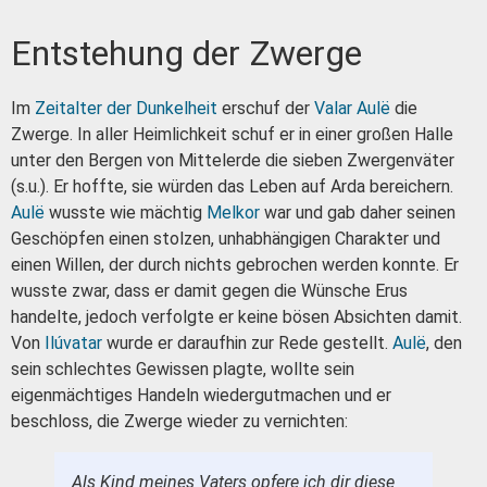
Entstehung der Zwerge
Im
Zeitalter der Dunkelheit
erschuf der
Valar
Aulë
die
Zwerge. In aller Heimlichkeit schuf er in einer großen Halle
unter den Bergen von Mittelerde die sieben Zwergenväter
(s.u.). Er hoffte, sie würden das Leben auf Arda bereichern.
Aulë
wusste wie mächtig
Melkor
war und gab daher seinen
Geschöpfen einen stolzen, unhabhängigen Charakter und
einen Willen, der durch nichts gebrochen werden konnte. Er
wusste zwar, dass er damit gegen die Wünsche Erus
handelte, jedoch verfolgte er keine bösen Absichten damit.
Von
Ilúvatar
wurde er daraufhin zur Rede gestellt.
Aulë
, den
sein schlechtes Gewissen plagte, wollte sein
eigenmächtiges Handeln wiedergutmachen und er
beschloss, die Zwerge wieder zu vernichten:
Als Kind meines Vaters opfere ich dir diese