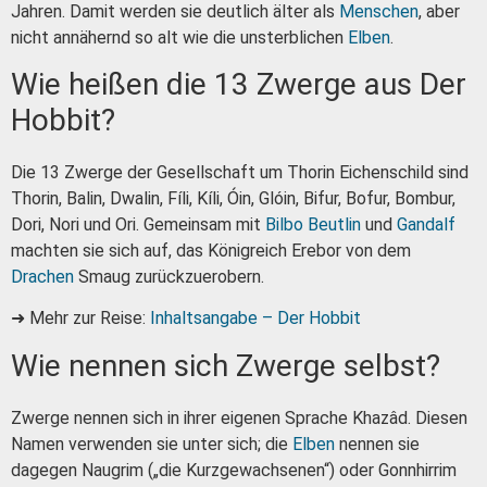
Jahren. Damit werden sie deutlich älter als
Menschen
, aber
nicht annähernd so alt wie die unsterblichen
Elben
.
Wie heißen die 13 Zwerge aus Der
Hobbit?
Die 13 Zwerge der Gesellschaft um Thorin Eichenschild sind
Thorin, Balin, Dwalin, Fíli, Kíli, Óin, Glóin, Bifur, Bofur, Bombur,
Dori, Nori und Ori. Gemeinsam mit
Bilbo Beutlin
und
Gandalf
machten sie sich auf, das Königreich Erebor von dem
Drachen
Smaug zurückzuerobern.
➜ Mehr zur Reise:
Inhaltsangabe – Der Hobbit
Wie nennen sich Zwerge selbst?
Zwerge nennen sich in ihrer eigenen Sprache Khazâd. Diesen
Namen verwenden sie unter sich; die
Elben
nennen sie
dagegen Naugrim („die Kurzgewachsenen“) oder Gonnhirrim