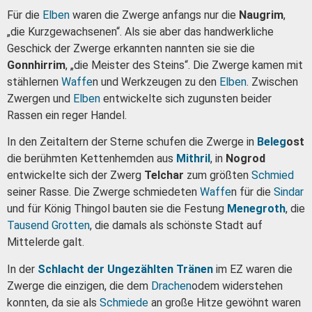
Für die
Elben
waren die Zwerge anfangs nur die
Naugrim
,
„die Kurzgewachsenen“. Als sie aber das handwerkliche
Geschick der Zwerge erkannten nannten sie sie die
Gonnhirrim
, „die Meister des Steins“. Die Zwerge kamen mit
stählernen
Waffe
n und Werkzeugen zu den
Elben
. Zwischen
Zwergen und
Elben
entwickelte sich zugunsten beider
Rassen ein reger Handel.
In den Zeitaltern der Sterne schufen die Zwerge in
Beleg
ost
die berühmten Kettenhemden aus
Mithril
, in
Nogrod
entwickelte sich der Zwerg
Telchar
zum größten
Schmied
seiner Rasse. Die Zwerge schmiedeten
Waffe
n für die
Sindar
und für König Thingol bauten sie die Festung
Menegroth
, die
Tausend Grotten
, die damals als schönste Stadt auf
Mittelerde galt.
In der
Schlacht der Ungezählten Tränen
im EZ waren die
Zwerge die einzigen, die dem
Drachen
odem widerstehen
konnten, da sie als
Schmiede
an große Hitze gewöhnt waren