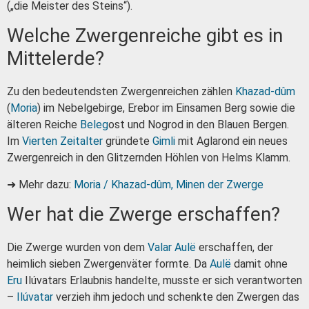
(„die Meister des Steins“).
Welche Zwergenreiche gibt es in
Mittelerde?
Zu den bedeutendsten Zwergenreichen zählen
Khazad-dûm
(
Moria
) im Nebelgebirge, Erebor im Einsamen Berg sowie die
älteren Reiche
Beleg
ost und Nogrod in den Blauen Bergen.
Im
Vierten Zeitalter
gründete
Gimli
mit Aglarond ein neues
Zwergenreich in den Glitzernden Höhlen von Helms Klamm.
➜ Mehr dazu:
Moria / Khazad-dûm, Minen der Zwerge
Wer hat die Zwerge erschaffen?
Die Zwerge wurden von dem
Valar
Aulë
erschaffen, der
heimlich sieben Zwergenväter formte. Da
Aulë
damit ohne
Eru
Ilúvatars Erlaubnis handelte, musste er sich verantworten
–
Ilúvatar
verzieh ihm jedoch und schenkte den Zwergen das