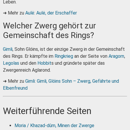
Leben.
➜ Mehr zu
Aulë
:
Aulë, der Erschaffer
Welcher Zwerg gehört zur
Gemeinschaft des Rings?
Gimli
, Sohn Glóins, ist der einzige Zwerg in der Gemeinschaft
des Rings. Er kämpfte im
Ringkrieg
an der Seite von
Aragorn
,
Legolas
und den
Hobbit
s und gründete später das
Zwergenreich Aglarond.
➜ Mehr zu
Gimli
:
Gimli, Glóins Sohn – Zwerg, Gefährte und
Elbenfreund
Weiterführende Seiten
Moria / Khazad-dûm, Minen der Zwerge