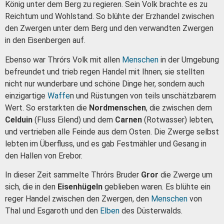
König unter dem Berg zu regieren. Sein Volk brachte es zu
Reichtum und Wohlstand. So blühte der Erzhandel zwischen
den Zwergen unter dem Berg und den verwandten Zwergen
in den Eisenbergen auf.
Ebenso war Thrórs Volk mit allen
Menschen
in der Umgebung
befreundet und trieb regen Handel mit Ihnen; sie stellten
nicht nur wunderbare und schöne Dinge her, sondern auch
einzigartige
Waffe
n und Rüstungen von teils unschätzbarem
Wert. So erstarkten die
Nordmenschen
, die zwischen dem
Celduin
(Fluss Eilend) und dem
Carnen
(Rotwasser) lebten,
und vertrieben alle Feinde aus dem Osten. Die Zwerge selbst
lebten im Überfluss, und es gab Festmähler und Gesang in
den Hallen von Erebor.
In dieser Zeit sammelte Thrórs Bruder
Gror
die Zwerge um
sich, die in den
Eisenhügeln
geblieben waren. Es blühte ein
reger Handel zwischen den Zwergen, den
Menschen
von
Thal und Esgaroth und den
Elben
des Düsterwalds.