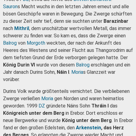
Sauron
s Macht wuchs in den letzten Jahren erneut und alle
bösen Geschöpfe waren in Bewegung. Die Zwerge schürften
zu dieser Zeit sehr tief, denn sie suchten unter
Barazinbar
nach
Mithril
, dem unschätzbar wertvollen Metall, das immer
schwerer zu finden war. So kam es, dass die Zwerge einen
Balrog
von
Morgoth
weckten, der nach der Ankunft des
Heeres des Westens und seiner Flucht aus Thangorodrim auf
dem tiefsten Grund der Erde verborgen gelegen hatte. Der
König Durin VI
wurde von diesem
Balrog
erschlagen und ein
Jahr danach Durins Sohn,
Náin I
.
Moria
s Glanzzeit war
vorüber.
Durins Volk wurde größtenteils vernichtet. Die verbliebenen
Zwerge verließen
Moria
gen Norden und waren heimatlos
geworden. 1999
DZ
gründete Náins Sohn
Thráin I
das
Königreich unter dem Berg
in Erebor. Dort erschloss er
neue Bergwerke und wurde
König unter dem Berg
. In Erebor
fand er den großen Edelstein, den
Arkenstein
, das Herz
des Berges
. So erlangten die Zwerge wieder Macht und