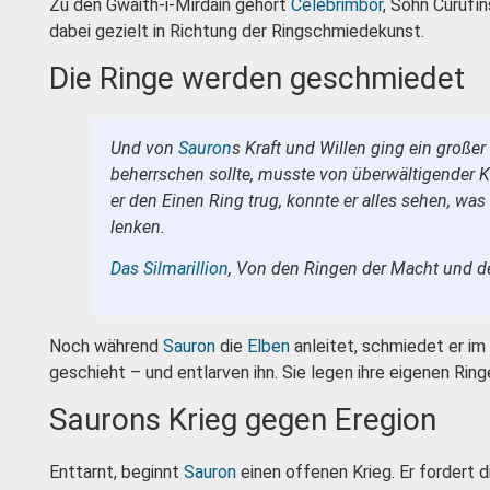
Zu den Gwaith-i-Mírdain gehört
Celebrimbor
, Sohn Curufí
dabei gezielt in Richtung der Ringschmiedekunst.
Die Ringe werden geschmiedet
Und von
Sauron
s Kraft und Willen ging ein großer
beherrschen sollte, musste von überwältigender K
er den Einen Ring trug, konnte er alles sehen, wa
lenken.
Das Silmarillion
, Von den Ringen der Macht und 
Noch während
Sauron
die
Elben
anleitet, schmiedet er im
geschieht – und entlarven ihn. Sie legen ihre eigenen Rin
Saurons Krieg gegen Eregion
Enttarnt, beginnt
Sauron
einen offenen Krieg. Er fordert 