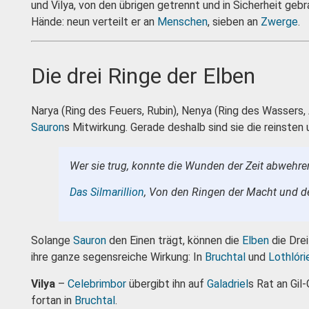
und Vilya, von den übrigen getrennt und in Sicherheit geb
Hände: neun verteilt er an
Menschen
, sieben an
Zwerge
.
Die drei Ringe der Elben
Narya (Ring des Feuers, Rubin), Nenya (Ring des Wassers,
Sauron
s Mitwirkung. Gerade deshalb sind sie die reinsten
Wer sie trug, konnte die Wunden der Zeit abwehre
Das Silmarillion
, Von den Ringen der Macht und 
Solange
Sauron
den Einen trägt, können die
Elben
die Drei
ihre ganze segensreiche Wirkung: In
Bruchtal
und
Lothlóri
Vilya
–
Celebrimbor
übergibt ihn auf
Galadriel
s Rat an Gil-
fortan in
Bruchtal
.