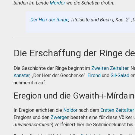
binden
Im Lande
Mordor
wo die Schatten drohn.
Der Herr der Ringe
, Titelseite und Buch I, Kap. 2:
Die Erschaffung der Ringe d
Die Geschichte der Ringe beginnt im
Zweiten Zeitalter
. 
Annatar
, „Der Herr der Geschenke“.
Elrond
und
Gil-Galad
er
nehmen ihn auf.
Eregion und die Gwaith-i-Mírdain
In Eregion errichten die
Noldor
nach dem
Ersten Zeitalter
Eregions und den
Zwerge
n besteht eine für diese Völker
Juwelenschmiede
) verfeinert hier die Schmiede­kunst bi