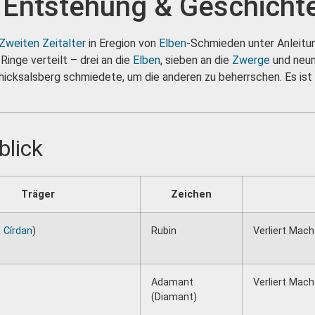
 Entstehung & Geschicht
Zweiten Zeitalter
in Eregion von
Elben
-Schmieden unter Anleitu
nge verteilt – drei an die
Elben
, sieben an die
Zwerge
und neun
hicksalsberg schmiedete, um die anderen zu beherrschen. Es ist 
blick
Träger
Zeichen
a
Círdan
)
Rubin
Verliert Mac
Adamant
Verliert Mac
(Diamant)