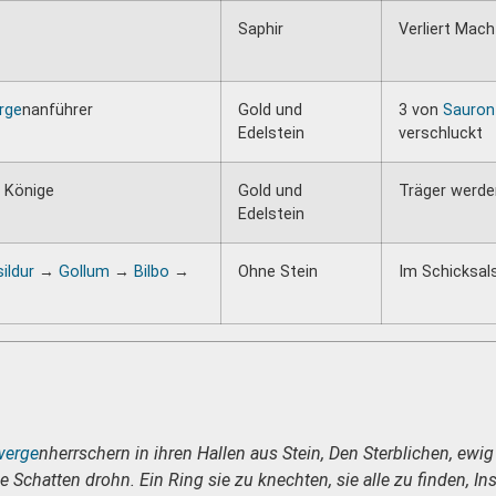
Saphir
Verliert Mac
rge
nanführer
Gold und
3 von
Sauron
Edelstein
verschluckt
 Könige
Gold und
Träger werd
Edelstein
sildur
→
Gollum
→
Bilbo
→
Ohne Stein
Im Schicksal
werge
nherrschern in ihren Hallen aus Stein,
Den Sterblichen, ewig
ie Schatten drohn.
Ein Ring sie zu knechten, sie alle zu finden,
In