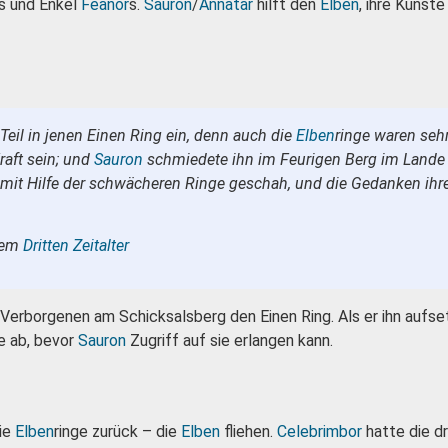
ns und Enkel
Fëanor
s.
Sauron
/
Annatar
hilft den
Elben
, ihre Künste
 Teil in jenen Einen Ring ein, denn auch die
Elben
ringe waren sehr
raft sein; und
Sauron
schmiedete ihn im Feurigen Berg im Lande
s mit Hilfe der schwächeren Ringe geschah, und die Gedanken ihre
dem
Dritten Zeitalter
 Verborgenen am Schicksalsberg den Einen Ring. Als er ihn aufs
ge ab, bevor
Sauron
Zugriff auf sie erlangen kann.
die
Elben
ringe zurück – die
Elben
fliehen.
Celebrimbor
hatte die d