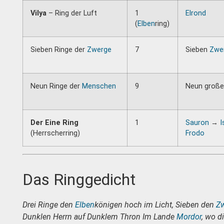
Vilya
– Ring der Luft
1
Elrond
(
Elben
ring)
Sieben Ringe der
Zwerge
7
Sieben
Zwe
Neun Ringe der
Menschen
9
Neun große
Der Eine Ring
1
Sauron
→
I
(Herrscherring)
Frodo
Das Ringgedicht
Drei Ringe den
Elben
königen hoch im Licht,
Sieben den
Z
Dunklen Herrn auf Dunklem Thron
Im Lande
Mordor
, wo d