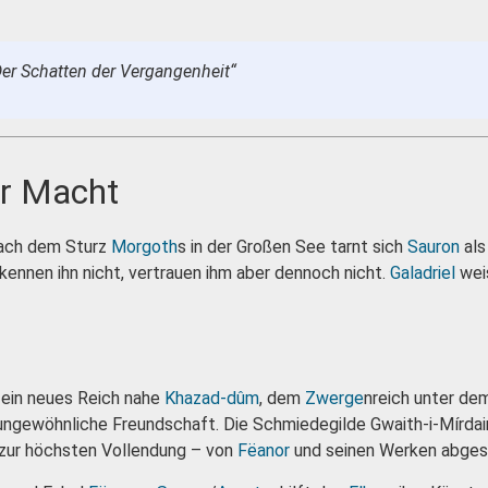
 „Der Schatten der Vergangenheit“
er Macht
Nach dem Sturz
Morgoth
s in der Großen See tarnt sich
Sauron
als
kennen ihn nicht, vertrauen ihm aber dennoch nicht.
Galadriel
weis
ein neues Reich nahe
Khazad-dûm
, dem
Zwerge
nreich unter de
 ungewöhnliche Freundschaft. Die Schmiedegilde Gwaith-i-Mírdai
s zur höchsten Vollendung – von
Fëanor
und seinen Werken abges