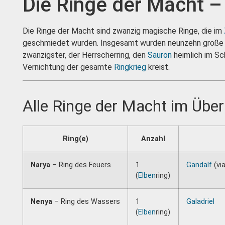
Die Ringe der Macht –
Die Ringe der Macht sind zwanzig magische Ringe, die im
geschmiedet wurden. Insgesamt wurden neunzehn große Ri
zwanzigster, der Herrscherring, den
Sauron
heimlich im Sc
Vernichtung der gesamte
Ringkrieg
kreist.
Alle Ringe der Macht im Über
Ring(e)
Anzahl
Narya
– Ring des Feuers
1
Gandalf
(vi
(
Elben
ring)
Nenya
– Ring des Wassers
1
Galadriel
(
Elben
ring)