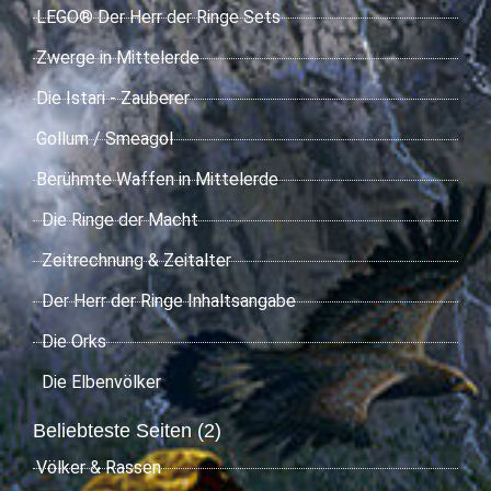
LEGO® Der Herr der Ringe Sets
Zwerge in Mittelerde
Die Istari - Zauberer
Gollum / Smeagol
Berühmte Waffen in Mittelerde
Die Ringe der Macht
Zeitrechnung & Zeitalter
Der Herr der Ringe Inhaltsangabe
Die Orks
Die Elbenvölker
Beliebteste Seiten (2)
Völker & Rassen