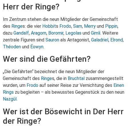
Herr der Ringe?
Im Zentrum stehen die neun Mitglieder der Gemeinschaft
des
Ringe
s: die vier
Hobbit
s
Frodo
,
Sam
,
Merry
und
Pippin
,
dazu
Gandalf
,
Aragorn
,
Boromir
,
Legolas
und
Gimli
. Weitere
zentrale Figuren sind
Sauron
als Antagonist,
Galadriel
,
Elrond
,
Théoden
und
Éowyn
.
Wer sind die Gefährten?
„Die Gefährten“ bezeichnet die neun Mitglieder der
Gemeinschaft des
Ringe
s, die in
Bruchtal
zusammengestellt
wurden, um
Frodo
auf seiner Reise zur Vernichtung des
Einen
Rings
zu begleiten – als bewusstes Gegenstück zu den neun
Nazgûl
.
Wer ist der Bösewicht in Der Herr
der Ringe?