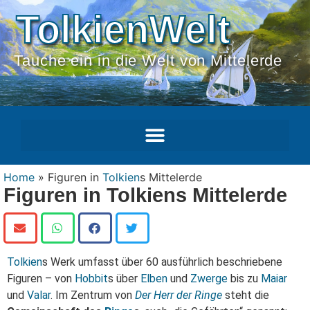
TolkienWelt
Tauche ein in die Welt von Mittelerde
Home
»
Figuren in
Tolkien
s Mittelerde
Figuren in Tolkiens Mittelerde
Tolkien
s Werk umfasst über 60 ausführlich beschriebene
Figuren – von
Hobbit
s über
Elben
und
Zwerge
bis zu
Maiar
und
Valar
. Im Zentrum von
Der Herr der Ringe
steht die