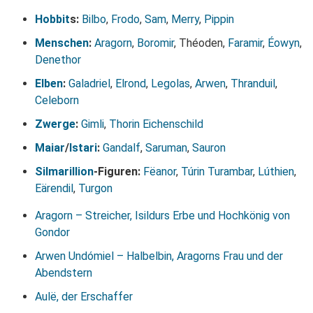
Hobbit
s:
Bilbo
,
Frodo
,
Sam
,
Merry
,
Pippin
Menschen
:
Aragorn
,
Boromir
, Théoden,
Faramir
,
Éowyn
,
Denethor
Elben
:
Galadriel
,
Elrond
,
Legolas
,
Arwen
,
Thranduil
,
Celeborn
Zwerge
:
Gimli
,
Thorin Eichenschild
Maiar
/
Istari
:
Gandalf
,
Saruman
,
Sauron
Silmarillion
-Figuren:
Fëanor
,
Túrin Turambar
,
Lúthien
,
Eärendil
,
Turgon
Aragorn – Streicher, Isildurs Erbe und Hochkönig von
Gondor
Arwen Undómiel – Halbelbin, Aragorns Frau und der
Abendstern
Aulë, der Erschaffer