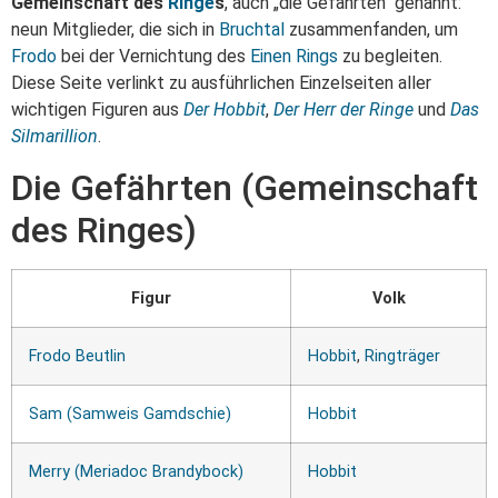
Gemeinschaft des
Ringe
s
, auch „die Gefährten“ genannt:
neun Mitglieder, die sich in
Bruchtal
zusammenfanden, um
Frodo
bei der Vernichtung des
Einen Rings
zu begleiten.
Diese Seite verlinkt zu ausführlichen Einzelseiten aller
wichtigen Figuren aus
Der Hobbit
,
Der Herr der Ringe
und
Das
Silmarillion
.
Die Gefährten (Gemeinschaft
des Ringes)
Figur
Volk
Frodo Beutlin
Hobbit
,
Ringträger
Sam (Samweis Gamdschie)
Hobbit
Merry (Meriadoc Brandybock)
Hobbit