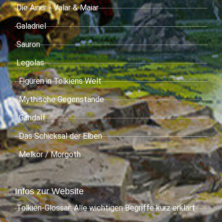
Die Ainur - Valar & Maiar
Galadriel
Sauron
Legolas
Figuren in Tolkiens Welt
Mythische Gegenstände
Gandalf
Das Schicksal der Elben
Melkor / Morgoth
Infos zur Website
Tolkien-Glossar: Alle wichtigen Begriffe kurz erklärt