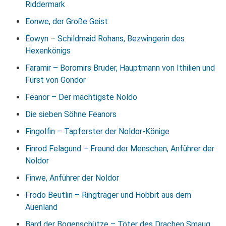
Riddermark
Eonwe, der Große Geist
Éowyn – Schildmaid Rohans, Bezwingerin des
Hexenkönigs
Faramir – Boromirs Bruder, Hauptmann von Ithilien und
Fürst von Gondor
Fëanor – Der mächtigste Noldo
Die sieben Söhne Fëanors
Fingolfin – Tapferster der Noldor-Könige
Finrod Felagund – Freund der Menschen, Anführer der
Noldor
Finwe, Anführer der Noldor
Frodo Beutlin – Ringträger und Hobbit aus dem
Auenland
Bard der Bogenschütze – Töter des Drachen Smaug