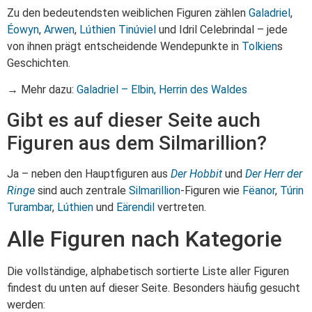
Zu den bedeutendsten weiblichen Figuren zählen
Galadriel
,
Éowyn
,
Arwen
,
Lúthien Tinúviel
und Idril Celebrindal – jede
von ihnen prägt entscheidende Wendepunkte in
Tolkien
s
Geschichten.
→ Mehr dazu:
Galadriel – Elbin, Herrin des Waldes
Gibt es auf dieser Seite auch
Figuren aus dem Silmarillion?
Ja – neben den Hauptfiguren aus
Der Hobbit
und
Der Herr der
Ringe
sind auch zentrale
Silmarillion
-Figuren wie
Fëanor
,
Túrin
Turambar
,
Lúthien
und
Eärendil
vertreten.
Alle Figuren nach Kategorie
Die vollständige, alphabetisch sortierte Liste aller Figuren
findest du unten auf dieser Seite. Besonders häufig gesucht
werden: