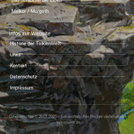
Das Schicksal der Elben
Melkor / Morgoth
Infos zur Website
Historie der TolkienWelt
Links
Kontakt
Datenschutz
Impressum
Urheberrechte © 2001-2025 - TolkienWelt. Alle Rechte vorbehalten.
- tolkienwelt.de