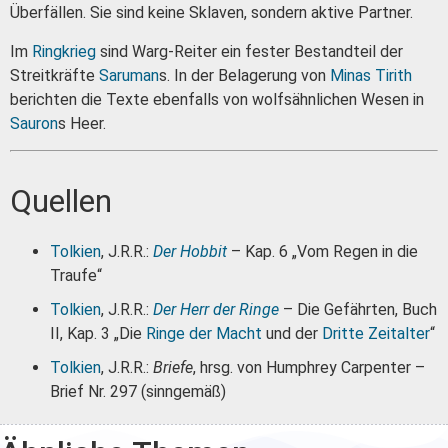
Überfällen. Sie sind keine Sklaven, sondern aktive Partner.
Im
Ringkrieg
sind Warg-Reiter ein fester Bestandteil der
Streitkräfte
Saruman
s. In der Belagerung von
Minas Tirith
berichten die Texte ebenfalls von wolfsähnlichen Wesen in
Sauron
s Heer.
Quellen
Tolkien
, J.R.R.:
Der Hobbit
– Kap. 6 „Vom Regen in die
Traufe“
Tolkien
, J.R.R.:
Der Herr der Ringe
– Die Gefährten, Buch
II, Kap. 3 „Die
Ringe der Macht
und der
Dritte Zeitalter
“
Tolkien
, J.R.R.:
Briefe
, hrsg. von Humphrey Carpenter –
Brief Nr. 297 (sinngemäß)