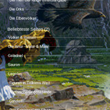
Der Herr der Ringe Inhaltsangabe
Die Orks
Die Elbenvölker
Beliebteste Seiten (2)
Völker & Rassen
Die Ainur - Valar & Maiar
Galadriel
Sauron
Legolas
Figuren in Tolkiens Welt
Mythische Gegenstände
Gandalf