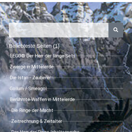
Beliebteste Seiten (1)
LEGO® Der Herr der Ringe Sets
Zwerge in Mittelerde
Die Istari - Zauberer
Gollum / Smeagol
Berühmte Waffen in Mittelerde
Die Ringe der Macht
Zeitrechnung & Zeitalter