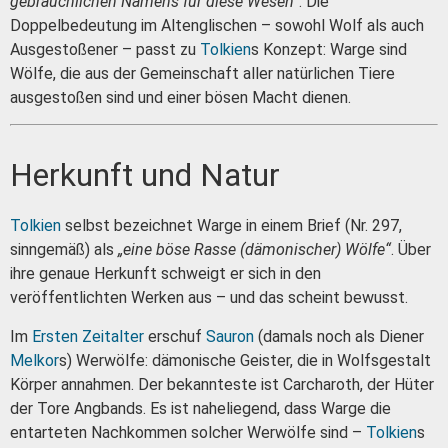
gebräuchlichen Namens für diese Wesen“
. Die
Doppelbedeutung im Altenglischen – sowohl Wolf als auch
Ausgestoßener – passt zu
Tolkien
s Konzept: Warge sind
Wölfe, die aus der Gemeinschaft aller natürlichen Tiere
ausgestoßen sind und einer bösen Macht dienen.
Herkunft und Natur
Tolkien
selbst bezeichnet Warge in einem Brief (Nr. 297,
sinngemäß) als
„eine böse Rasse (dämonischer) Wölfe“
. Über
ihre genaue Herkunft schweigt er sich in den
veröffentlichten Werken aus – und das scheint bewusst.
Im
Ersten Zeitalter
erschuf
Sauron
(damals noch als Diener
Melkor
s) Werwölfe: dämonische Geister, die in Wolfsgestalt
Körper annahmen. Der bekannteste ist Carcharoth, der Hüter
der Tore Angbands. Es ist naheliegend, dass Warge die
entarteten Nachkommen solcher Werwölfe sind –
Tolkien
s