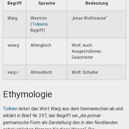
Begriff
Sprache
Bedeutung
Warg
Westron
„böse Wolfsrasse“
(
Tolkien
s
Begriff)
wearg
Altenglisch
Wolf; auch:
Ausgestoßener,
Geächteter
varg-r
Altnordisch
Wolf; Schurke
Ethymologie
Tolkien
leitet das Wort
Warg
aus dem Germanischen ab und
erklärt in Brief Nr. 297, der Begriff sei
„die primär-
germanische Form als Darstellung des in den Nordlanden