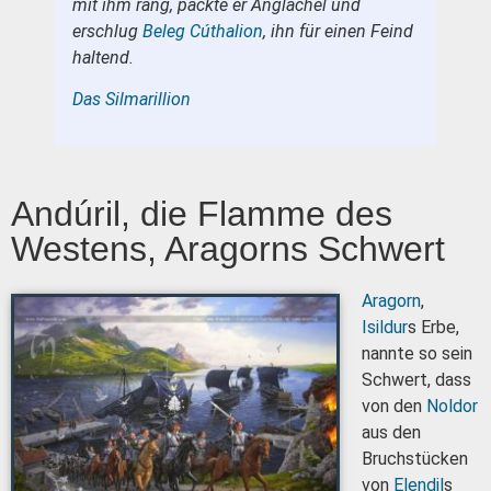
mit ihm rang, packte er Anglachel und
erschlug
Beleg Cúthalion
, ihn für einen Feind
haltend.
Das Silmarillion
Andúril, die Flamme des
Westens, Aragorns Schwert
Aragorn
,
Isildur
s Erbe,
nannte so sein
Schwert, dass
von den
Noldor
aus den
Bruchstücken
von
Elendil
s