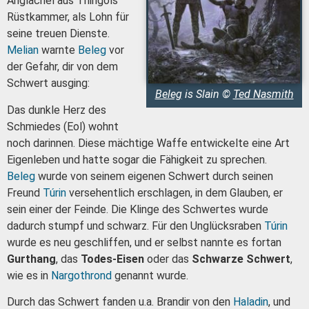
Anglachel aus Thingols
Rüstkammer, als Lohn für
seine treuen Dienste.
Melian
warnte
Beleg
vor
der Gefahr, dir von dem
Schwert ausging:
Beleg
is Slain ©
Ted Nasmith
Das dunkle Herz des
Schmiedes (Eol) wohnt
noch darinnen. Diese mächtige Waffe entwickelte eine Art
Eigenleben und hatte sogar die Fähigkeit zu sprechen.
Beleg
wurde von seinem eigenen Schwert durch seinen
Freund
Túrin
versehentlich erschlagen, in dem Glauben, er
sein einer der Feinde. Die Klinge des Schwertes wurde
dadurch stumpf und schwarz. Für den Unglücksraben
Túrin
wurde es neu geschliffen, und er selbst nannte es fortan
Gurthang
, das
Todes-Eisen
oder das
Schwarze Schwert
,
wie es in
Nargothrond
genannt wurde.
Durch das Schwert fanden u.a. Brandir von den
Haladin
, und