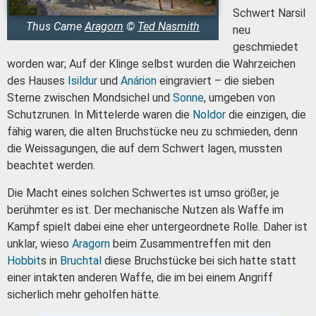
Schwert Narsil
Thus Came
Aragorn
©
Ted Nasmith
neu
geschmiedet
worden war; Auf der Klinge selbst wurden die Wahrzeichen
des Hauses
Isildur
und
Anárion
eingraviert – die sieben
Sterne zwischen Mondsichel und
Sonne
, umgeben von
Schutzrunen. In Mittelerde waren die
Noldor
die einzigen, die
fähig waren, die alten Bruchstücke neu zu schmieden, denn
die Weissagungen, die auf dem Schwert lagen, mussten
beachtet werden.
Die Macht eines solchen Schwertes ist umso größer, je
berühmter es ist. Der mechanische Nutzen als Waffe im
Kampf spielt dabei eine eher untergeordnete Rolle. Daher ist
unklar, wieso
Aragorn
beim Zusammentreffen mit den
Hobbit
s in
Bruchtal
diese Bruchstücke bei sich hatte statt
einer intakten anderen Waffe, die im bei einem Angriff
sicherlich mehr geholfen hätte.