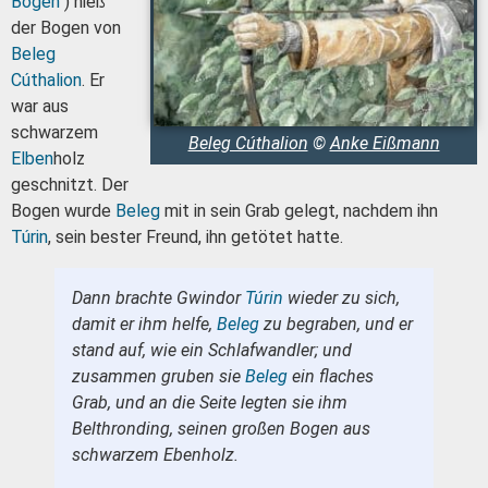
Bogen
“) hieß
der Bogen von
Beleg
Cúthalion
. Er
war aus
schwarzem
Beleg Cúthalion
©
Anke Eißmann
Elben
holz
geschnitzt. Der
Bogen wurde
Beleg
mit in sein Grab gelegt, nachdem ihn
Túrin
, sein bester Freund, ihn getötet hatte.
Dann brachte Gwindor
Túrin
wieder zu sich,
damit er ihm helfe,
Beleg
zu begraben, und er
stand auf, wie ein Schlafwandler; und
zusammen gruben sie
Beleg
ein flaches
Grab, und an die Seite legten sie ihm
Belthronding, seinen großen Bogen aus
schwarzem Ebenholz.