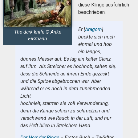
diese Klinge ausführlich
beschrieben:
Er [
Aragorn
]
The dark knife ©
Anke
bückte sich noch
Eißmann
einmal und hob
ein langes,
dünnes Messer auf. Es lag ein kalter Glanz
auf ihm. Als Streicher es hochhob, sahen sie,
dass die Schneide an ihrem Ende gezackt
und die Spitze abgebrochen war. Aber
während er es noch in dem zunehmenden
Licht
hochhielt, starrten sie voll Verwunderung,
denn die Klinge schien zu schmelzen und
verschwand wie Rauch in der Luft, und nur
das Heft blieb in Streichers Hand.
Der Herr der Ringe
– Erstes Buch – Zwölftes