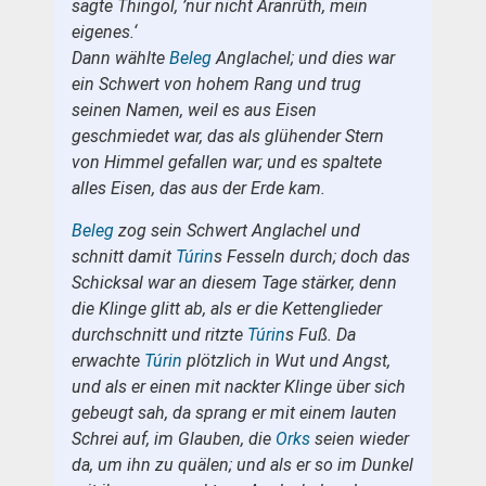
sagte Thingol, ’nur nicht Aranrûth, mein
eigenes.‘
Dann wählte
Beleg
Anglachel; und dies war
ein Schwert von hohem Rang und trug
seinen Namen, weil es aus Eisen
geschmiedet war, das als glühender Stern
von Himmel gefallen war; und es spaltete
alles Eisen, das aus der Erde kam.
Beleg
zog sein Schwert Anglachel und
schnitt damit
Túrin
s Fesseln durch; doch das
Schicksal war an diesem Tage stärker, denn
die Klinge glitt ab, als er die Kettenglieder
durchschnitt und ritzte
Túrin
s Fuß. Da
erwachte
Túrin
plötzlich in Wut und Angst,
und als er einen mit nackter Klinge über sich
gebeugt sah, da sprang er mit einem lauten
Schrei auf, im Glauben, die
Orks
seien wieder
da, um ihn zu quälen; und als er so im Dunkel