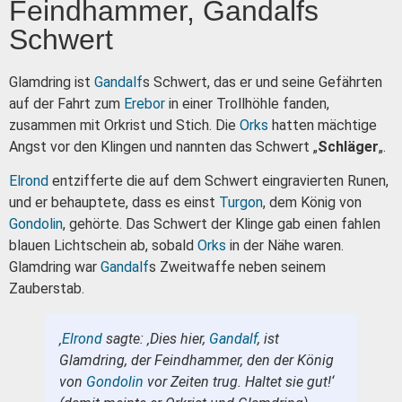
Feindhammer, Gandalfs
Schwert
Glamdring ist
Gandalf
s Schwert, das er und seine Gefährten
auf der Fahrt zum
Erebor
in einer Trollhöhle fanden,
zusammen mit Orkrist und Stich. Die
Orks
hatten mächtige
Angst vor den Klingen und nannten das Schwert „
Schläger
„.
Elrond
entzifferte die auf dem Schwert eingravierten Runen,
und er behauptete, dass es einst
Turgon
, dem König von
Gondolin
, gehörte. Das Schwert der Klinge gab einen fahlen
blauen Lichtschein ab, sobald
Orks
in der Nähe waren.
Glamdring war
Gandalf
s Zweitwaffe neben seinem
Zauberstab.
‚
Elrond
sagte: ‚Dies hier,
Gandalf
, ist
Glamdring, der Feindhammer, den der König
von
Gondolin
vor Zeiten trug. Haltet sie gut!‘