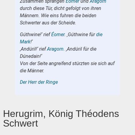
Zusammen sprangen
Éomer
und
Aragorn
durch diese Tür, dicht gefolgt von ihren
Männern. Wie eins fuhren die beiden
Schwerter aus der Scheide.
Gúthwine!‘ rief
Éomer
. ‚Gúthwine für
die
Mark
!‘
‚Andúril!‘ rief
Aragorn
. ‚Andúril für die
Dúnedain!‘
Von der Seite angreifend stürzten sie sich auf
die Männer.
Der Herr der Ringe
Herugrim, König Théodens
Schwert