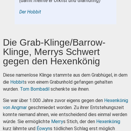
(damit meinte er Orkrist und Glamdring)
Der Hobbit
Die Grab-Klinge/Barrow-
Klinge, Merrys Schwert
gegen den Hexenkönig
Diese namenlose Klinge stammte aus dem Grabhügel, in dem
die
Hobbit
s von einem Grabunhold gefangen gehalten
wurden.
Tom Bombadil
schenkte sie ihnen.
Sie war über 1.000 Jahre zuvor eigens gegen den
Hexenkönig
von Angmar
geschmiedet worden. Zu ihrer Entstehungszeit
konnte niemand ahnen, wie entscheidend dies einmal werden
würde. Sie ermöglichte
Merry
s Stich, der den
Hexenkönig
kurz lähmte und
Éowyn
s tödlichen Schlag erst möglich