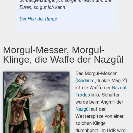
Schlangenzunge. ‚Ich sorge für euch und die
Euren, so gut ich kann.‘
Der Herr der Ringe
Morgul-Messer, Morgul-
Klinge, die Waffe der Nazgûl
Das Morgul-Messer
(
Sindarin
: „dunkle Magie“)
ist die Waffe der
Nazgûl
.
Frodos
linke Schulter
wurde beim Angriff der
Nazgûl
auf der
Wetterspitze von einer
solchen Klinge
durchbohrt. Im HdR wird