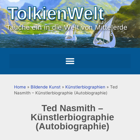
TolkienWelt
Tauche ein in die Welt von Mittelerde
Home
»
Bildende Kunst
»
Künstlerbiographien
»
Ted
Nasmith – Künstlerbiographie (Autobiographie)
Ted Nasmith –
Künstlerbiographie
(Autobiographie)