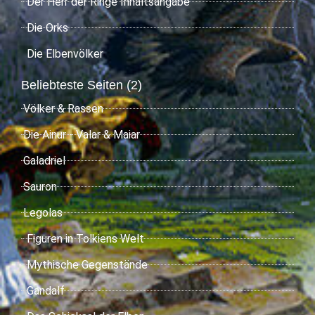
Der Herr der Ringe Inhaltsangabe
Die Orks
Die Elbenvölker
Beliebteste Seiten (2)
Völker & Rassen
Die Ainur - Valar & Maiar
Galadriel
Sauron
Legolas
Figuren in Tolkiens Welt
Mythische Gegenstände
Gandalf