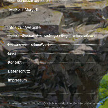
Das Schicksal der Elben
Melkor / Morgoth
Infos zur Website
Tolkien-Glossar: Alle wichtigen Begriffe kurz erklärt
Historie der TolkienWelt
Links
Kontakt
Datenschutz
Impressum
Urheberrechte © 2001-2025 - TolkienWelt. Alle Rechte vorbehalten.
- tolkienwelt.de