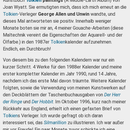
Kunstbuch
Tolkien
paintings
(A Middle-Earth Album) von
Joan Wyatt.
Sie ermutigten mich, dass ich mich erneut an die
Tolkien
-Verleger
George Allen und Unwin
wandte, und
dieses Mal antworteten sie positiv.
Innerhalb weniger
Monate boten sie mir an, 4 meiner Gouache-Arbeiten (diese
Maltechnik vereint die Eigenschaften der Aquarell- und der
Ölfarbe.) in den 1987er
Tolkien
kalender aufzunehmen.
Endlich, ein
Durchbruch!
Von diesem bis zu den folgenden Kalendern war nur ein
kurzer Schritt. 4 Werke für den 1988er Kalender und meine
erster kompletter Kalender im Jahr 1990, rund 14 Jahre,
nachdem ich das erste Mal davon träumte.
Weitere
Kalender
folgten, sowie die Verwendung von meinen Kunstwerken auf
den Deckblättern der Taschenbuchausgaben von
Der Herr
der Ringe
und
Der Hobbit
.
Im Oktober 1996, kurz nach meiner
Rückkehr aus England, erhielt ich einen gefaxten Brief von
Tolkien
s Verleger. Ich wurde gefragt ob ich daran
interessiert sei, das
Silmarillion
zu illustrieren.
Ich war außer
mir vor Freude!
Ein paar Monate zuvor schickte ich eine