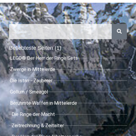
Beliebteste Seiten (1)
LEGO® Der Herr der Ringe Sets
Zwerge in Mittelerde
Die Istari - Zauberer
Gollum / Smeagol
Berühmte Waffen in Mittelerde
Die Ringe der Macht
Zeitrechnung & Zeitalter