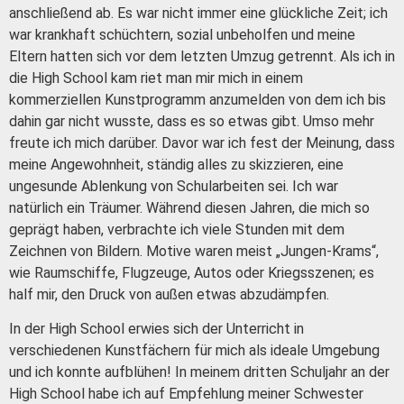
anschließend ab.
Es
war nicht immer eine glückliche Zeit; ich
war krankhaft schüchtern, sozial unbeholfen und meine
Eltern hatten sich vor dem letzten Umzug getrennt.
Als ich in
die High School kam riet man mir mich in einem
kommerziellen Kunstprogramm anzumelden von dem ich bis
dahin gar nicht wusste, dass es so etwas gibt. Umso mehr
freute ich mich darüber.
Davor war ich fest der Meinung, dass
meine Angewohnheit, ständig alles zu skizzieren, eine
ungesunde Ablenkung von Schularbeiten sei.
Ich war
natürlich ein Träumer.
Während diesen Jahren, die mich so
geprägt haben, verbrachte ich viele Stunden mit dem
Zeichnen von Bildern. Motive waren meist „Jungen-Krams“,
wie
Raumschiffe, Flugzeuge, Autos oder Kriegsszenen; es
half mir, den Druck von außen etwas abzudämpfen.
In der High School erwies sich der Unterricht in
verschiedenen Kunstfächern für mich als ideale Umgebung
und ich konnte aufblühen!
I
n meinem dritten Schuljahr an der
High School habe ich auf Empfehlung meiner Schwester