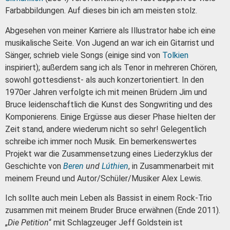
Farbabbildungen.
Auf dieses bin ich am meisten stolz.
Abgesehen von meiner Karriere als Illustrator habe ich eine
musikalische Seite.
Von Jugend an war ich ein Gitarrist und
Sänger, schrieb viele Songs (einige sind von
Tolkien
inspiriert); außerdem sang ich als Tenor in mehreren Chören,
sowohl gottesdienst- als auch konzertorientiert.
In den
1970er Jahren verfolgte ich mit meinen Brüdern Jim und
Bruce leidenschaftlich die Kunst des Songwriting und des
Komponierens.
Einige Ergüsse aus dieser Phase hielten der
Zeit stand, andere wiederum nicht so sehr! Gelegentlich
schreibe ich immer noch
Musik. Ein bemerkenswertes
Projekt war die Zusammensetzung eines Liederzyklus der
Geschichte von
Beren
und
Lúthien
, in Zusammenarbeit mit
meinem Freund und Autor/Schüler/Musiker Alex Lewis.
Ich sollte auch mein Leben als Bassist in einem Rock-Trio
zusammen mit meinem Bruder Bruce erwähnen (Ende 2011).
„
Die Petition
“ mit Schlagzeuger Jeff Goldstein ist