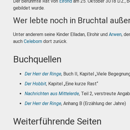
Der berühmte Rat von
Elrond
am 25. Oktober 3018 D.Z., b
gebildet wurde.
Wer lebte noch in Bruchtal auße
Unter anderem seine Kinder Elladan, Elrohir und
Arwen
, de
auch
Celeborn
dort zurück.
Buchquellen
Der Herr der Ringe
, Buch II, Kapitel „Viele Begegnu
Der Hobbit
, Kapitel „Eine kurze Rast“
Nachrichten aus Mittelerde
, Teil 2, verstreute Anga
Der Herr der Ringe
, Anhang B (Erzählung der Jahre)
Weiterführende Seiten