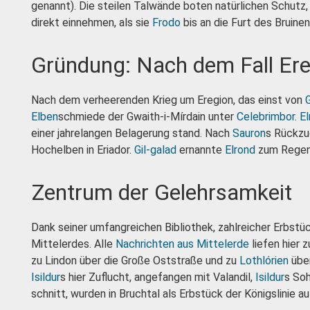
genannt). Die steilen Talwände boten natürlichen Schutz
direkt einnehmen, als sie
Frodo
bis an die Furt des Bruinen
Gründung: Nach dem Fall Er
Nach dem verheerenden Krieg um Eregion, das einst von
G
Elben
schmiede der Gwaith-i-Mírdain unter
Celebrimbor
.
El
einer jahrelangen Belagerung stand. Nach
Sauron
s Rückzu
Hochelben in Eriador.
Gil-galad
ernannte
Elrond
zum Regen
Zentrum der Gelehrsamkeit
Dank seiner umfangreichen Bibliothek, zahlreicher Erbstü
Mittelerdes. Alle
Nachrichten aus Mittelerde
liefen hier
zu Lindon über die Große Oststraße und zu
Lothlórien
über
Isildur
s hier Zuflucht, angefangen mit Valandil,
Isildur
s So
schnitt, wurden in Bruchtal als Erbstück der Königslinie