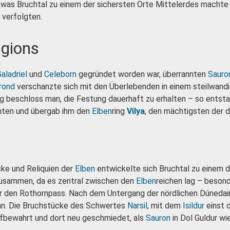
, was Bruchtal zu einem der sichersten Orte Mittelerdes machte
 verfolgten.
egions
aladriel
und
Celeborn
gegründet worden war, überrannten
Sauro
rond
verschanzte sich mit den Überlebenden in einem steilwandi
g beschloss man, die Festung dauerhaft zu erhalten – so entst
ten und übergab ihm den
Elben
ring
Vilya
, den mächtigsten der d
cke und Reliquien der
Elben
entwickelte sich Bruchtal zu einem 
 zusammen, da es zentral zwischen den
Elben
reichen lag – beson
 den Rothornpass. Nach dem Untergang der nördlichen Dúnedai
hn. Die Bruchstücke des Schwertes
Narsil
, mit dem
Isildur
einst 
 aufbewahrt und dort neu geschmiedet, als
Sauron
in Dol Guldur wi