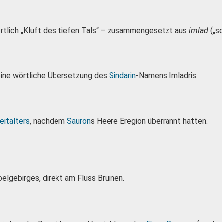
tlich „Kluft des tiefen Tals“ – zusammengesetzt aus
imlad
(„s
ine wörtliche Übersetzung des
Sindarin
-Namens Imladris.
eitalters
, nachdem
Sauron
s Heere Eregion überrannt hatten.
elgebirges, direkt am Fluss Bruinen.