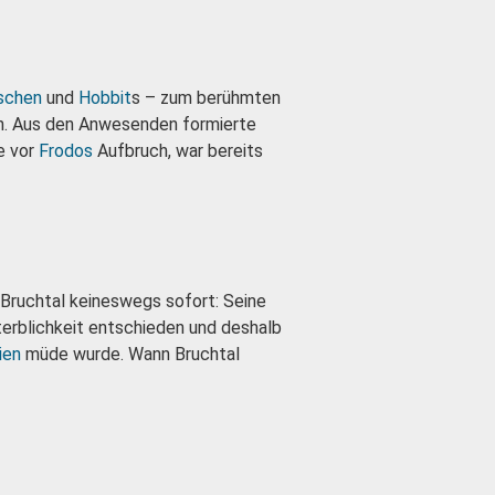
schen
und
Hobbit
s – zum berühmten
sen. Aus den Anwesenden formierte
re vor
Frodos
Aufbruch, war bereits
Bruchtal keineswegs sofort: Seine
Sterblichkeit entschieden und deshalb
ien
müde wurde. Wann Bruchtal