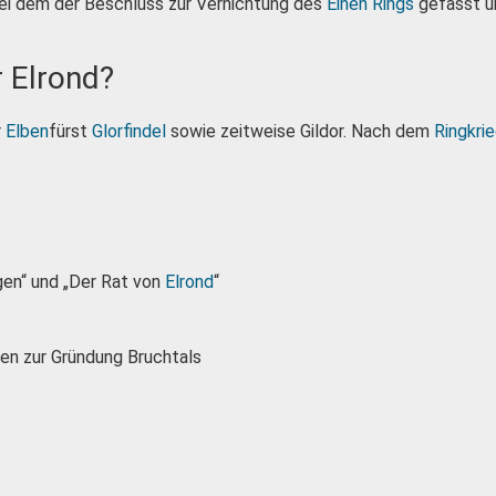
ei dem der Beschluss zur Vernichtung des
Einen Rings
gefasst u
r Elrond?
r
Elben
fürst
Glorfindel
sowie zeitweise Gildor. Nach dem
Ringkri
ngen“ und „Der Rat von
Elrond
“
ben zur Gründung Bruchtals