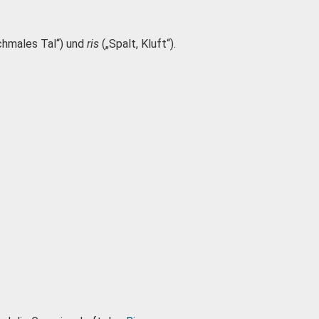
chmales Tal“) und
ris
(„Spalt, Kluft“).