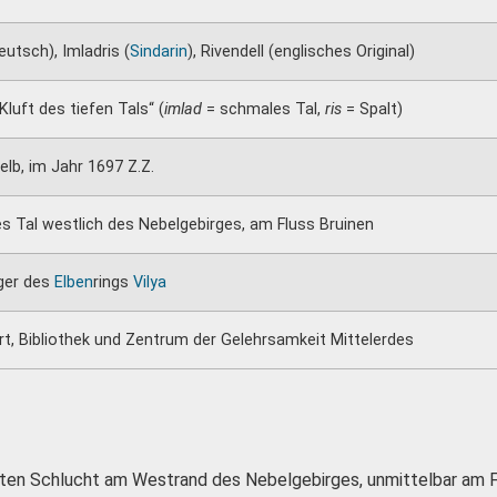
eutsch), Imladris (
Sindarin
), Rivendell (englisches Original)
Kluft des tiefen Tals“ (
imlad
= schmales Tal,
ris
= Spalt)
elb, im Jahr 1697 Z.Z.
s Tal westlich des Nebelgebirges, am Fluss Bruinen
äger des
Elben
rings
Vilya
rt, Bibliothek und Zentrum der Gelehrsamkeit Mittelerdes
eckten Schlucht am Westrand des Nebelgebirges, unmittelbar am 