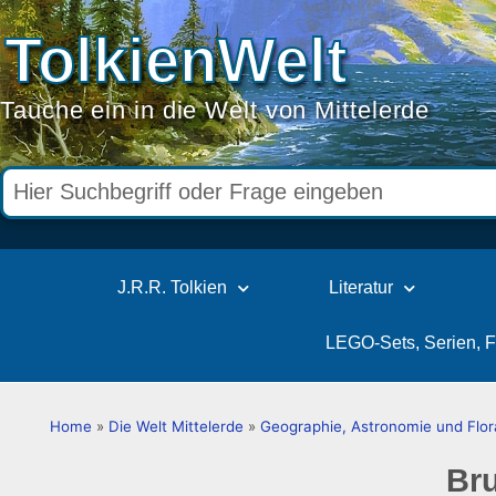
TolkienWelt
Tauche ein in die Welt von Mittelerde
J.R.R. Tolkien
Literatur
LEGO-Sets, Serien, 
Home
»
Die Welt Mittelerde
»
Geographie, Astronomie und Flor
Bru