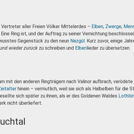
 Vertreter aller Freien Völker Mittelerdes –
Elben
,
Zwerge
,
Men
 Eine Ring ist, und der Auftrag zu seiner Vernichtung beschlos
bewusstes Gegenstück zu den neun
Nazgûl
. Kurz zuvor, einige Jah
und wieder zurück
zu schreiben und
Elben
lieder zu übersetzen.
 mit den anderen Ringträgern nach Valinor aufbrach, verödete 
Zeitalter
hinein – vermutlich, weil sie sich als Halbelben für die 
esellte sich später zu ihnen, als er des Goldenen Waldes
Lothlór
rk nicht überliefert.
ruchtal