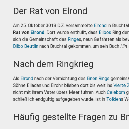
Der Rat von Elrond
Am 25. Oktober 3018 D.Z. versammelte
Elrond
in Bruchtal
Rat von
Elrond
. Dort wurde enthüllt, dass
Bilbos
Ring der
sich die Gemeinschaft des
Ringe
s, neun Gefährten als 
Bilbo Beutlin
nach Bruchtal gekommen, um sein Buch
Hin 
Nach dem Ringkrieg
Als
Elrond
nach der Vernichtung des
Einen Rings
gemeinsam
Söhne Elladan und Elrohir blieben dort bis weit ins
Vierte 
nicht mit ihrem Vater übers Meer fuhren. Auch
Celeborn
g
schließlich endgültig aufgegeben wurde, ist in
Tolkien
s We
Häufig gestellte Fragen zu B