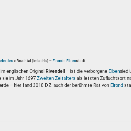
telerdes
»
Bruchtal (Imladris) –
Elrond
s
Elben
stadt
, im englischen Original
Rivendell
– ist die verborgene
Elben
sied
 sie im Jahr 1697
Zweiten Zeitalters
als letzten Zufluchtsort n
rde – hier fand 3018 D.Z. auch der berühmte Rat von
Elrond
sta