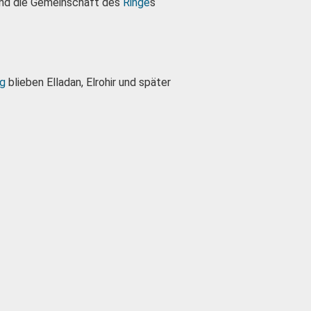
nd die Gemeinschaft des
Ringe
s
eg
blieben Elladan, Elrohir und später