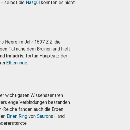
 – selbst die
Nazgûl
konnten es nicht
n
s Heere im Jahr 1697 Z.Z. die
gen Tal nahe dem Bruinen und hielt
and
Imladris
, fortan Hauptsitz der
rei
Elbenringe
.
der wichtigsten Wissenszentren
ders enge Verbindungen bestanden
n-Reiche fanden auch die Erben
den
Einen Ring
von
Sauron
s Hand
edererstarkte.