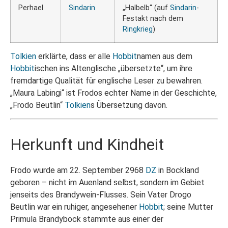
Perhael
Sindarin
„Halbelb“ (auf
Sindarin
-
Festakt nach dem
Ringkrieg
)
Tolkien
erklärte, dass er alle
Hobbit
namen aus dem
Hobbit
ischen ins Altenglische „übersetzte“, um ihre
fremdartige Qualität für englische Leser zu bewahren.
„Maura Labingi“ ist Frodos echter Name in der Geschichte,
„Frodo Beutlin“
Tolkien
s Übersetzung davon.
Herkunft und Kindheit
Frodo wurde am 22. September 2968
DZ
in Bockland
geboren – nicht im Auenland selbst, sondern im Gebiet
jenseits des Brandywein-Flusses. Sein Vater Drogo
Beutlin war ein ruhiger, angesehener
Hobbit
; seine Mutter
Primula Brandybock stammte aus einer der