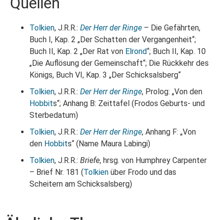
Quellen
Tolkien
, J.R.R.:
Der Herr der Ringe
– Die Gefährten,
Buch I, Kap. 2 „Der Schatten der Vergangenheit“;
Buch II, Kap. 2 „Der Rat von
Elrond
“; Buch II, Kap. 10
„Die Auflösung der Gemeinschaft“; Die Rückkehr des
Königs, Buch VI, Kap. 3 „Der Schicksalsberg“
Tolkien
, J.R.R.:
Der Herr der Ringe
, Prolog: „Von den
Hobbit
s“; Anhang B: Zeittafel (Frodos Geburts- und
Sterbedatum)
Tolkien
, J.R.R.:
Der Herr der Ringe
, Anhang F: „Von
den
Hobbit
s“ (Name Maura Labingi)
Tolkien
, J.R.R.:
Briefe
, hrsg. von Humphrey Carpenter
– Brief Nr. 181 (
Tolkien
über Frodo und das
Scheitern am Schicksalsberg)