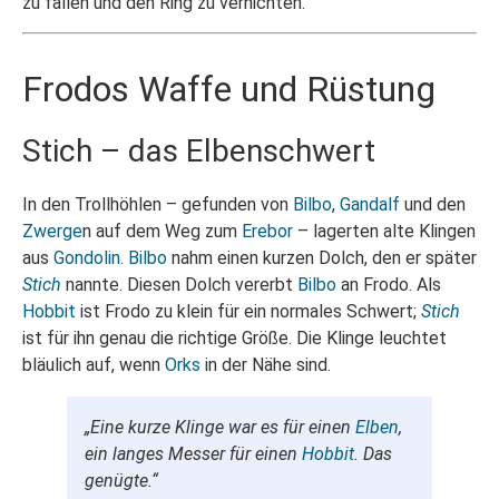
zu fallen und den Ring zu vernichten.
Frodos Waffe und Rüstung
Stich – das Elbenschwert
In den Trollhöhlen – gefunden von
Bilbo
,
Gandalf
und den
Zwerge
n auf dem Weg zum
Erebor
– lagerten alte Klingen
aus
Gondolin
.
Bilbo
nahm einen kurzen Dolch, den er später
Stich
nannte. Diesen Dolch vererbt
Bilbo
an Frodo. Als
Hobbit
ist Frodo zu klein für ein normales Schwert;
Stich
ist für ihn genau die richtige Größe. Die Klinge leuchtet
bläulich auf, wenn
Orks
in der Nähe sind.
„Eine kurze Klinge war es für einen
Elben
,
ein langes Messer für einen
Hobbit
. Das
genügte.“