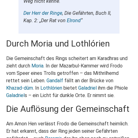
Weg nicht kenne.“
Der Herr der Ringe
, Die Gefährten, Buch II,
Kap. 2: „Der Rat von
Elrond
“
Durch Moria und Lothlórien
Die Gemeinschaft des Rings scheitert am Karadhras und
zieht durch
Moria
. In der Mazarbul-Kammer wird Frodo
vom Speer eines Trolls getroffen – das Mithrilhemd
rettet sein Leben.
Gandalf
fällt an der Brücke von
Khazad-dûm
. In
Lothlórien
bietet
Galadriel
ihm die Phiole
Galadriel
s – ein Licht für dunkle Orte. Er nimmt sie.
Die Auflösung der Gemeinschaft
Am Amon Hen verlässt Frodo die Gemeinschaft heimlich.
Er hat erkannt, dass der Ring jeden seiner Gefährten