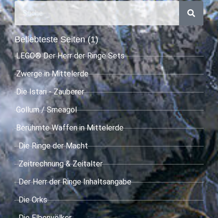
Beliebteste Seiten (1)
LEGO® Der Herr der Ringe Sets
Zwerge in Mittelerde
Die Istari - Zauberer
Gollum / Smeagol
Berühmte Waffen in Mittelerde
Die Ringe der Macht
Zeitrechnung & Zeitalter
Der Herr der Ringe Inhaltsangabe
Die Orks
Die Elbenvölker