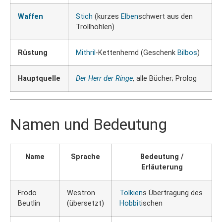
Waffen
Stich
(kurzes
Elben
schwert aus den
Trollhöhlen)
Rüstung
Mithril
-Kettenhemd (Geschenk
Bilbos
)
Hauptquelle
Der Herr der Ringe
, alle Bücher; Prolog
Namen und Bedeutung
Name
Sprache
Bedeutung /
Erläuterung
Frodo
Westron
Tolkien
s Übertragung des
Beutlin
(übersetzt)
Hobbit
ischen