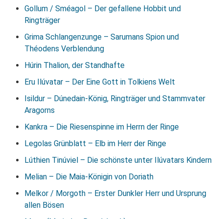
Gollum / Sméagol – Der gefallene Hobbit und
Ringträger
Grima Schlangenzunge – Sarumans Spion und
Théodens Verblendung
Húrin Thalion, der Standhafte
Eru Ilúvatar – Der Eine Gott in Tolkiens Welt
Isildur – Dúnedain-König, Ringträger und Stammvater
Aragorns
Kankra – Die Riesenspinne im Herrn der Ringe
Legolas Grünblatt – Elb im Herr der Ringe
Lúthien Tinúviel – Die schönste unter Ilúvatars Kindern
Melian – Die Maia-Königin von Doriath
Melkor / Morgoth – Erster Dunkler Herr und Ursprung
allen Bösen