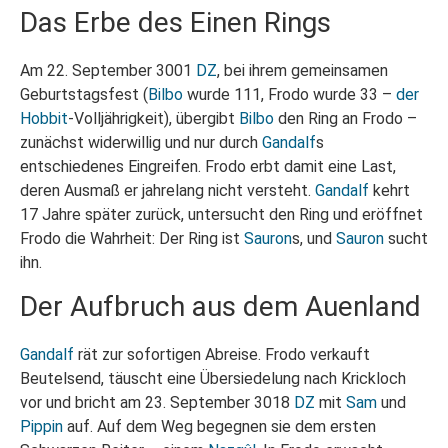
Das Erbe des Einen Rings
Am 22. September 3001
DZ
, bei ihrem gemeinsamen
Geburtstagsfest (
Bilbo
wurde 111, Frodo wurde 33 –
der
Hobbit
-Volljährigkeit), übergibt
Bilbo
den Ring an Frodo –
zunächst widerwillig und nur durch
Gandalf
s
entschiedenes Eingreifen. Frodo erbt damit eine Last,
deren Ausmaß er jahrelang nicht versteht.
Gandalf
kehrt
17 Jahre später zurück, untersucht den Ring und eröffnet
Frodo die Wahrheit: Der Ring ist
Sauron
s, und
Sauron
sucht
ihn.
Der Aufbruch aus dem Auenland
Gandalf
rät zur sofortigen Abreise. Frodo verkauft
Beutelsend, täuscht eine Übersiedelung nach Krickloch
vor und bricht am 23. September 3018
DZ
mit
Sam
und
Pippin
auf. Auf dem Weg begegnen sie dem ersten