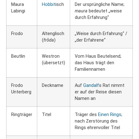
Maura
Hobbit
isch
Der ursprüngliche Name;
Labingi
maura
bedeutet „weise
durch Erfahrung“
Frodo
Altenglisch
„Weise durch Erfahrung“ /
(
frōda
)
„der Erfahrene“
Beutlin
Westron
Vom Haus Beutelsend;
(übersetzt)
das Haus trägt den
Familiennamen
Frodo
Deckname
Auf
Gandalf
s Rat nimmt
Unterberg
er auf der Reise diesen
Namen an
Ringträger
Titel
Träger des
Einen Rings
;
nach Zerstörung des
Rings ehrenvoller Titel