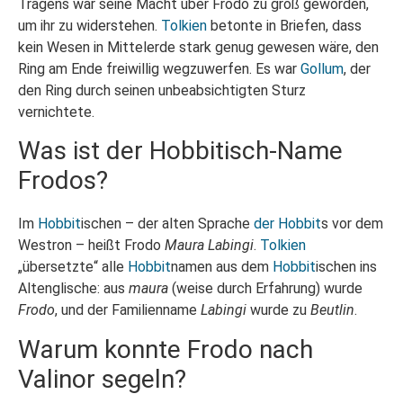
Tragens war seine Macht über Frodo zu groß geworden,
um ihr zu widerstehen.
Tolkien
betonte in Briefen, dass
kein Wesen in Mittelerde stark genug gewesen wäre, den
Ring am Ende freiwillig wegzuwerfen. Es war
Gollum
, der
den Ring durch seinen unbeabsichtigten Sturz
vernichtete.
Was ist der Hobbitisch-Name
Frodos?
Im
Hobbit
ischen – der alten Sprache
der Hobbit
s vor dem
Westron – heißt Frodo
Maura Labingi
.
Tolkien
„übersetzte“ alle
Hobbit
namen aus dem
Hobbit
ischen ins
Altenglische: aus
maura
(weise durch Erfahrung) wurde
Frodo
, und der Familienname
Labingi
wurde zu
Beutlin
.
Warum konnte Frodo nach
Valinor segeln?