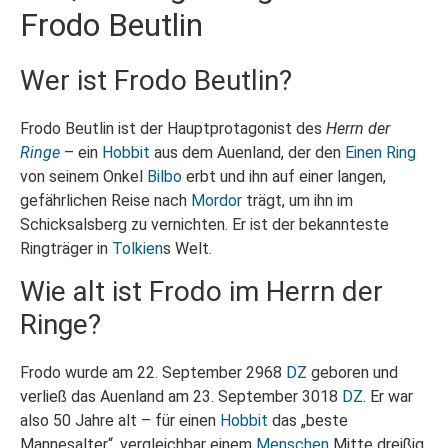
Frodo Beutlin
Wer ist Frodo Beutlin?
Frodo Beutlin ist der Hauptprotagonist des
Herrn der
Ringe
– ein
Hobbit
aus dem Auenland, der den
Einen Ring
von seinem Onkel
Bilbo
erbt und ihn auf einer langen,
gefährlichen Reise nach
Mordor
trägt, um ihn im
Schicksalsberg zu vernichten. Er ist der bekannteste
Ringträger in
Tolkien
s Welt.
Wie alt ist Frodo im Herrn der
Ringe?
Frodo wurde am 22. September 2968
DZ
geboren und
verließ das Auenland am 23. September 3018
DZ
. Er war
also 50 Jahre alt – für einen
Hobbit
das „beste
Mannesalter“, vergleichbar einem
Menschen
Mitte dreißig.