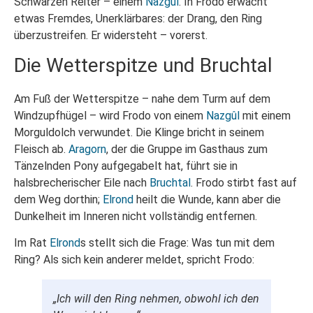
Schwarzen Reiter – einem
Nazgûl
. In Frodo erwacht
etwas Fremdes, Unerklärbares: der Drang, den Ring
überzustreifen. Er widersteht – vorerst.
Die Wetterspitze und Bruchtal
Am Fuß der Wetterspitze – nahe dem Turm auf dem
Windzupfhügel – wird Frodo von einem
Nazgûl
mit einem
Morguldolch verwundet. Die Klinge bricht in seinem
Fleisch ab.
Aragorn
, der die Gruppe im Gasthaus zum
Tänzelnden Pony aufgegabelt hat, führt sie in
halsbrecherischer Eile nach
Bruchtal
. Frodo stirbt fast auf
dem Weg dorthin;
Elrond
heilt die Wunde, kann aber die
Dunkelheit im Inneren nicht vollständig entfernen.
Im Rat
Elrond
s stellt sich die Frage: Was tun mit dem
Ring? Als sich kein anderer meldet, spricht Frodo:
„Ich will den Ring nehmen, obwohl ich den