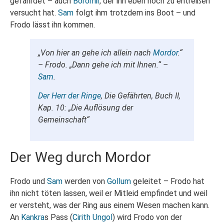
gefährdet – auch
Boromir
, der ihn eben noch zu entreißen
versucht hat.
Sam
folgt ihm trotzdem ins Boot – und
Frodo lässt ihn kommen.
„Von hier an gehe ich allein nach
Mordor
.“
– Frodo. „Dann gehe ich mit Ihnen.“ –
Sam
.
Der Herr der Ringe
, Die Gefährten, Buch II,
Kap. 10: „Die Auflösung der
Gemeinschaft“
Der Weg durch Mordor
Frodo und
Sam
werden von
Gollum
geleitet – Frodo hat
ihn nicht töten lassen, weil er Mitleid empfindet und weil
er versteht, was der Ring aus einem Wesen machen kann.
An
Kankra
s Pass (
Cirith Ungol
) wird Frodo von der