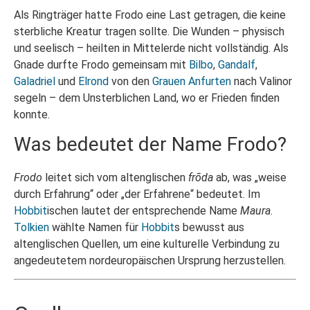
Als Ringträger hatte Frodo eine Last getragen, die keine
sterbliche Kreatur tragen sollte. Die Wunden – physisch
und seelisch – heilten in Mittelerde nicht vollständig. Als
Gnade durfte Frodo gemeinsam mit
Bilbo
,
Gandalf
,
Galadriel
und
Elrond
von den
Grauen Anfurten
nach Valinor
segeln – dem Unsterblichen Land, wo er Frieden finden
konnte.
Was bedeutet der Name Frodo?
Frodo
leitet sich vom altenglischen
frōda
ab, was „weise
durch Erfahrung“ oder „der Erfahrene“ bedeutet. Im
Hobbit
ischen lautet der entsprechende Name
Maura
.
Tolkien
wählte Namen für
Hobbit
s bewusst aus
altenglischen Quellen, um eine kulturelle Verbindung zu
angedeutetem nordeuropäischen Ursprung herzustellen.