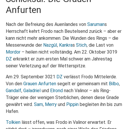
Anfurten
Nach der Befreiung des Auenlandes von
Saruman
s
Herrschaft kehrt Frodo nach Beutelsend zurück – aber er
kann nicht mehr ankommen. Die Wunden des Rings – die
Messerwunde der
Nazgûl
,
Kankra
s
Stich
, die Last von
Mordor
– heilen nicht vollständig. Am 22. Oktober 3019
DZ
erkrankt er zum ersten Mal schwer am Jahrestag
seiner Verletzung auf der Wetterspitze.
Am 29. September 3021
DZ
verlässt Frodo Mittelerde.
Von den
Grauen Anfurten
segelt er gemeinsam mit
Bilbo
,
Gandalf
,
Galadriel
und
Elrond
nach Valinor – als Ring-
Träger eine der wenigen Sterblichen, denen diese Gnade
gewährt wird.
Sam
,
Merry
und
Pippin
begleiten ihn bis zum
Hafen.
Tolkien
lässt offen, was Frodo in Valinor erwartet. Er