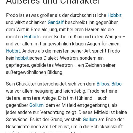
Äußeres und Charakter
Frodo ist etwas größer als der durchschnittliche
Hobbit
und wirkt schlanker.
Gandalf
beschreibt ihn gegenüber
dem Wirt in Bree als jung, mit helleren Haaren als die
meisten
Hobbit
s, einer Kerbe im Kinn und roten Wangen –
und vor allem mit ungewöhnlich klugen Augen für einen
Hobbit
. Anders als die meisten seiner Art spricht Frodo
kein
hobbit
isches Dialekt-Westron, sondern ein
gepflegtes, gebildetes Westron – ein Zeichen seiner
außergewöhnlichen Bildung.
Sein Charakter unterscheidet sich von dem
Bilbos
:
Bilbo
war vor allem neugierig und leichtlebig. Frodo hat eine
tiefere, ernstere Anlage. Er ist mitfühlend – auch
gegenüber
Gollum
, dem er Mitleid entgegenbringt, als
jeder andere nur Verachtung zeigt. Dieses Mitleid ist keine
Schwäche: Es ist der Grund, weshalb
Gollum
am Ende der
Geschichte noch am Leben ist, um in die Schicksalskluft