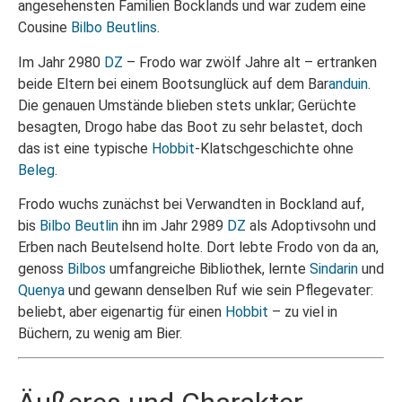
angesehensten Familien Bocklands und war zudem eine
Cousine
Bilbo Beutlins
.
Im Jahr 2980
DZ
– Frodo war zwölf Jahre alt – ertranken
beide Eltern bei einem Bootsunglück auf dem Bar
anduin
.
Die genauen Umstände blieben stets unklar; Gerüchte
besagten, Drogo habe das Boot zu sehr belastet, doch
das ist eine typische
Hobbit
-Klatschgeschichte ohne
Beleg
.
Frodo wuchs zunächst bei Verwandten in Bockland auf,
bis
Bilbo Beutlin
ihn im Jahr 2989
DZ
als Adoptivsohn und
Erben nach Beutelsend holte. Dort lebte Frodo von da an,
genoss
Bilbos
umfangreiche Bibliothek, lernte
Sindarin
und
Quenya
und gewann denselben Ruf wie sein Pflegevater:
beliebt, aber eigenartig für einen
Hobbit
– zu viel in
Büchern, zu wenig am Bier.