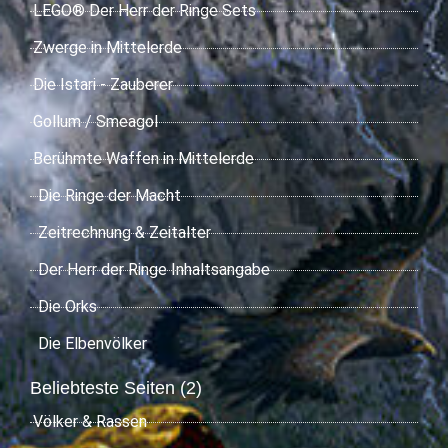
LEGO® Der Herr der Ringe Sets
Zwerge in Mittelerde
Die Istari - Zauberer
Gollum / Smeagol
Berühmte Waffen in Mittelerde
Die Ringe der Macht
Zeitrechnung & Zeitalter
Der Herr der Ringe Inhaltsangabe
Die Orks
Die Elbenvölker
Beliebteste Seiten (2)
Völker & Rassen