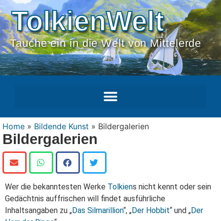
TolkienWelt
Tauche ein in die Welt von Mittelerde
Home
»
Bildende Kunst
»
Bildergalerien
Bildergalerien
Wer die bekanntesten Werke
Tolkien
s nicht kennt oder sein
Gedächtnis auffrischen will findet ausführliche
Inhaltsangaben zu „
Das Silmarillion
“, „
Der Hobbit
“ und „
Der