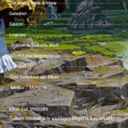
Die Ainur - Valar & Maiar
Galadriel
Sauron
Legolas
Figuren in Tolkiens Welt
Mythische Gegenstände
Gandalf
Das Schicksal der Elben
Melkor / Morgoth
Infos zur Website
Tolkien-Glossar: Alle wichtigen Begriffe kurz erklärt