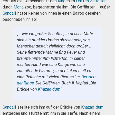
Erst als die Gemeinschaft des
Ringe
s im
Dritten Zeitalter
durch
Moria
zog, begegneten sie ihm. Die Gefährten – außer
Gandalf
hatte keiner von ihnen je einen Balrog gesehen –
beschrieben ihn so:
„… wie ein großer Schatten, in dessen Mitte
sich ein dunkler Umriss abzeichnete, von
Menschengestalt vielleicht, doch größer …
Seine flatternde Mähne fing Feuer und
brannte hinter ihm lichterloh. In seiner
rechten Hand war eine Klinge wie eine
zustoßende Flamme, in der linken hielt es
eine Peitsche mit vielen Riemen.“ —
Der Herr
der Ringe
, Die Gefährten, Buch II, Kapitel „Die
Brücke von
Khazad-dûm
“
Gandalf
stellte sich ihm auf der Brücke von
Khazad-dûm
entgegen und stürzte mit ihm in die Tiefe. Nach einem