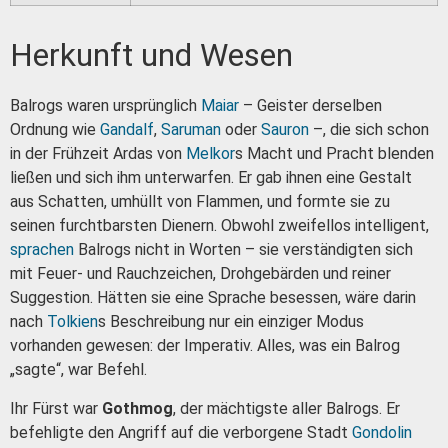
Herkunft und Wesen
Balrogs waren ursprünglich
Maiar
– Geister derselben
Ordnung wie
Gandalf
,
Saruman
oder
Sauron
–, die sich schon
in der Frühzeit Ardas von
Melkor
s Macht und Pracht blenden
ließen und sich ihm unterwarfen. Er gab ihnen eine Gestalt
aus Schatten, umhüllt von Flammen, und formte sie zu
seinen furchtbarsten Dienern. Obwohl zweifellos intelligent,
sprachen
Balrogs nicht in Worten – sie verständigten sich
mit Feuer- und Rauchzeichen, Drohgebärden und reiner
Suggestion. Hätten sie eine Sprache besessen, wäre darin
nach
Tolkien
s Beschreibung nur ein einziger Modus
vorhanden gewesen: der Imperativ. Alles, was ein Balrog
„sagte“, war Befehl.
Ihr Fürst war
Gothmog
, der mächtigste aller Balrogs. Er
befehligte den Angriff auf die verborgene Stadt
Gondolin