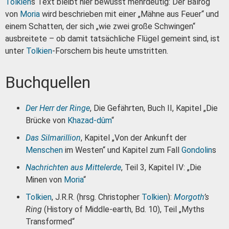
Tolkien
s Text bleibt hier bewusst mehrdeutig: Der Balrog
von
Moria
wird beschrieben mit einer „Mähne aus Feuer“ und
einem Schatten, der sich „wie zwei große Schwingen“
ausbreitete – ob damit tatsächliche Flügel gemeint sind, ist
unter
Tolkien
-Forschern bis heute umstritten.
Buchquellen
Der Herr der Ringe
, Die Gefährten, Buch II, Kapitel „Die
Brücke von
Khazad-dûm
“
Das Silmarillion
, Kapitel „Von der Ankunft der
Menschen
im Westen“ und Kapitel zum Fall
Gondolin
s
Nachrichten aus Mittelerde
, Teil 3, Kapitel IV: „Die
Minen von
Moria
“
Tolkien
, J.R.R. (hrsg. Christopher
Tolkien
):
Morgoth
’s
Ring
(History of Middle-earth, Bd. 10), Teil „Myths
Transformed“