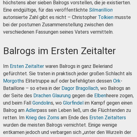
höchstens aber sieben Balrogs vorstellen, die je existierten.
Eine endgültige, für das veröffentlichte
Silmarillion
autorisierte Zahl gibt es nicht – Christopher
Tolkien
musste
bei der postumen Zusammenstellung zwischen den
verschiedenen Fassungen seines Vaters vermitteln.
Balrogs im Ersten Zeitalter
Im
Ersten Zeitalter
waren Balrogs in ganz Beleriand
gefürchtet. Sie traten in praktisch jeder großen Schlacht als
Morgoth
s Elitetruppe auf oder befehligten dessen
Ork
-
Bataillone – so etwa in der
Dagor Bragollach
, wo Balrogs an
der Seite des
Drachen
Glaurung
gegen die
Elben
heere zogen,
und beim Fall
Gondolin
s, wo
Glorfindel
im Kampf gegen einen
Balrog am
Adler
pass sein Leben ließ, um die Flüchtenden zu
retten. Im
Krieg des Zorns
am Ende des
Ersten Zeitalters
wurden die meisten Balrogs vernichtet. Einige wenige
entkamen jedoch und verbargen sich „unter den Wurzeln der