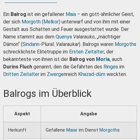
Ein
Balrog
ist ein gefallener
Maia
– ein gott-ähnlicher Geist,
der sich
Morgoth
(
Melkor
) unterwarf und von ihm mit einer
Gestalt aus Schatten und Feuer ausgestattet wurde. Der
Name stammt aus dem
Quenya
Valarauko
, „mächtiger
Dämon“ (
Sindarin
-Plural:
Valaraukar
). Balrogs waren
Morgoth
s
schrecklichste Elitetruppe im
Ersten Zeitalter
; der
bekannteste von ihnen ist der
Balrog von
Moria
, auch
Durins Fluch
genannt, den die Gefährten des
Ringe
s im
Dritten Zeitalter
im
Zwerge
nreich
Khazad-dûm
weckten.
Balrogs im Überblick
Aspekt
Angabe
Herkunft
Gefallene
Maiar
im Dienst
Morgoth
s