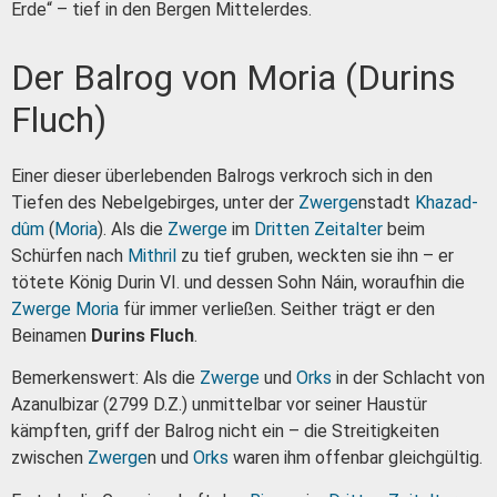
Erde“ – tief in den Bergen Mittelerdes.
Der Balrog von Moria (Durins
Fluch)
Einer dieser überlebenden Balrogs verkroch sich in den
Tiefen des Nebelgebirges, unter der
Zwerge
nstadt
Khazad-
dûm
(
Moria
). Als die
Zwerge
im
Dritten Zeitalter
beim
Schürfen nach
Mithril
zu tief gruben, weckten sie ihn – er
tötete König Durin VI. und dessen Sohn Náin, woraufhin die
Zwerge
Moria
für immer verließen. Seither trägt er den
Beinamen
Durins Fluch
.
Bemerkenswert: Als die
Zwerge
und
Orks
in der Schlacht von
Azanulbizar (2799 D.Z.) unmittelbar vor seiner Haustür
kämpften, griff der Balrog nicht ein – die Streitigkeiten
zwischen
Zwerge
n und
Orks
waren ihm offenbar gleichgültig.