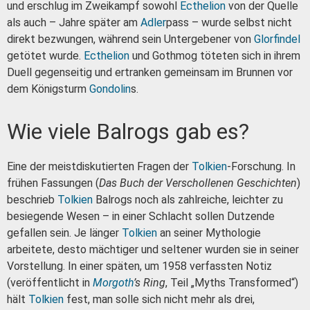
und erschlug im Zweikampf sowohl
Ecthelion
von der Quelle
als auch – Jahre später am
Adler
pass – wurde selbst nicht
direkt bezwungen, während sein Untergebener von
Glorfindel
getötet wurde.
Ecthelion
und Gothmog töteten sich in ihrem
Duell gegenseitig und ertranken gemeinsam im Brunnen vor
dem Königsturm
Gondolin
s.
Wie viele Balrogs gab es?
Eine der meistdiskutierten Fragen der
Tolkien
-Forschung. In
frühen Fassungen (
Das Buch der Verschollenen Geschichten
)
beschrieb
Tolkien
Balrogs noch als zahlreiche, leichter zu
besiegende Wesen – in einer Schlacht sollen Dutzende
gefallen sein. Je länger
Tolkien
an seiner Mythologie
arbeitete, desto mächtiger und seltener wurden sie in seiner
Vorstellung. In einer späten, um 1958 verfassten Notiz
(veröffentlicht in
Morgoth
’s Ring
, Teil „Myths Transformed“)
hält
Tolkien
fest, man solle sich nicht mehr als drei,