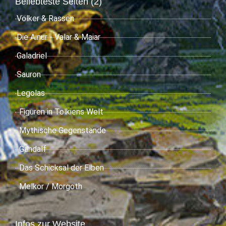
Beliebteste Seiten (2)
Völker & Rassen
Die Ainur - Valar & Maiar
Galadriel
Sauron
Legolas
Figuren in Tolkiens Welt
Mythische Gegenstände
Gandalf
Das Schicksal der Elben
Melkor / Morgoth
Infos zur Website