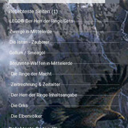
Beliebteste Seiten (1)
LEGO® Der Herr der Ringe Sets
Zwerge in Mittelerde
Die Istari - Zauberer
Gollum / Smeagol
Berühmte Waffen in Mittelerde
Die Ringe der Macht
Zeitrechnung & Zeitalter
Der Herr der Ringe Inhaltsangabe
Die Orks
Die Elbenvölker