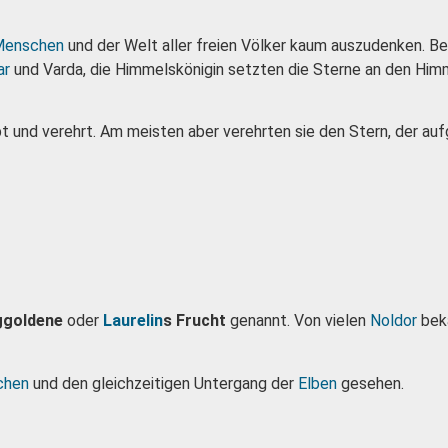
Menschen
und der Welt aller freien Völker kaum auszudenken. B
ar
und Varda, die Himmelskönigin setzten die Sterne an den Hi
t und verehrt. Am meisten aber verehrten sie den Stern, der auf
iggoldene
oder
Laurelin
s Frucht
genannt. Von vielen
Noldor
bek
chen
und den gleichzeitigen Untergang der
Elben
gesehen.