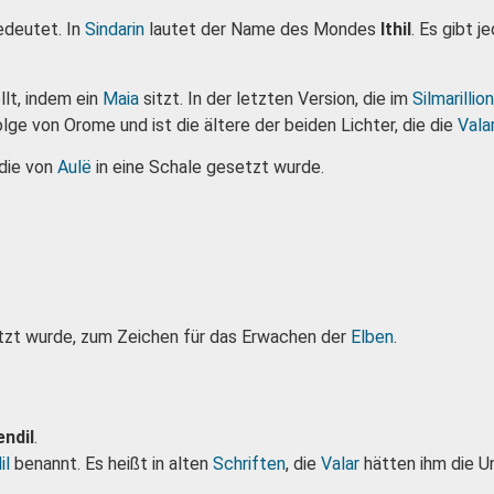
edeutet. In
Sindarin
lautet der Name des Mondes
Ithil
. Es gibt 
llt, indem ein
Maia
sitzt. In der letzten Version, die im
Silmarillion
ge von Orome und ist die ältere der beiden Lichter, die die
Vala
 die von
Aulë
in eine Schale gesetzt wurde.
setzt wurde, zum Zeichen für das Erwachen der
Elben
.
endil
.
il
benannt. Es heißt in alten
Schriften
, die
Valar
hätten ihm die U