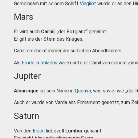
Gemeinsam mit seinem Schiff
Vingilot
wurde er an den Hi
Mars
Er wird auch
Carnil
, „der Rotglanz“ genannt.
Er gilt als der Stern des Krieges.
Carnil erscheint immer am südlichen Abendhimmel.
Als
Frodo
in
Imladris
war konnte er Carnil von seinem Zim
Jupiter
Alcarinque
ist sein Name in
Quenya
, was soviel wie „der
Auch er wurde von Varda ans Firmament gesetzt, zum Z
Saturn
Von den
Elben
liebevoll
Lumbar
genannt.