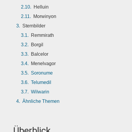
Helluin
Morwinyon
Sternbilder
Remmirath
Borgil
Balcelor
Menelvagor
Soronume
Telumedil
Wilwarin
Ähnliche Themen
Überblick