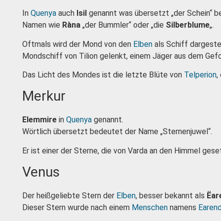
In
Quenya
auch
Isil
genannt was übersetzt „der Schein“ b
Namen wie
Ràna
„der Bummler“ oder „die
Silberblume
„.
Oftmals wird der Mond von den
Elben
als Schiff dargeste
Mondschiff von Tilion gelenkt, einem Jäger aus dem Gefol
Das Licht des Mondes ist die letzte Blüte von
Telperion
,
Merkur
Elemmire
in
Quenya
genannt.
Wörtlich übersetzt bedeutet der Name „Sternenjuwel“.
Er ist einer der Sterne, die von Varda an den Himmel ge
Venus
Der heißgeliebte Stern der
Elben
, besser bekannt als
Ëar
Dieser Stern wurde nach einem
Menschen
namens
Earend