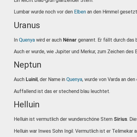
Ein leicht blau-grün glänzender Stern.
Lumbar wurde noch vor den
Elben
an den Himmel gesetzt, 
Uranus
In
Quenya
wird er auch
Nénar
genannt. Er fällt durch das b
Auch er wurde, wie Jupiter und Merkur, zum Zeichen des
Neptun
Auch
Luinil
, der Name in
Quenya
, wurde von Varda an den
Auffallend ist das er stechend blau leuchtet.
Helluin
Helluin ist vermutlich der wunderschöne Stern
Sirius
. Di
Helluin war Inwes Sohn Ingil. Vermutlich ist er Telimekar