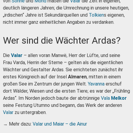
von
Sonne
und
Mond
maßen die
Valar
die Zeit in eigenen,
deutlich längeren Jahren; die Umrechnung in unsere heutigen,
„irdischen“ Jahre ist Sekundärquellen und
Tolkien
s eigenen,
nicht immer ganz einheitlichen Angaben zu verdanken.
Wer sind die Wächter Ardas?
Die
Valar
– allen voran Manwë, Herr der Lüfte, und seine
Frau Varda, Herrin der Sterne – gelten als die eigentlichen
Wächter und Gestalter Ardas. Sie errichteten zunächst ihr
erstes Königreich auf der Insel
Almaren
, mitten in einem
großen See im Zentrum der jungen Welt.
Yavanna
erschuf
dort Wälder, Wiesen und die ersten Tiere; es war der „Frühling
Ardas“. Im Norden jedoch baute der abtrünnige
Vala
Melkor
seine Festung Utumno und begann, das Werk der anderen
Valar
zu untergraben.
→ Mehr dazu:
Valar und Maiar – die Ainur