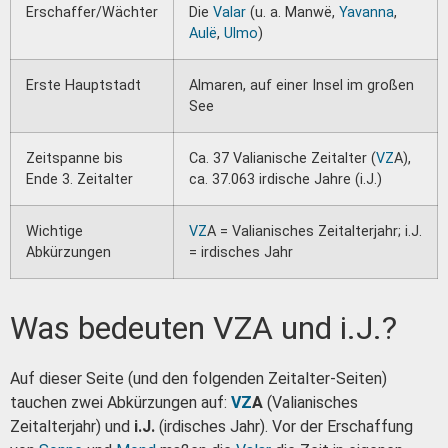
Erschaffer/Wächter
Die
Valar
(u. a. Manwë,
Yavanna
,
Aulë
,
Ulmo
)
Erste Hauptstadt
Almaren, auf einer Insel im großen
See
Zeitspanne bis
Ca. 37 Valianische Zeitalter (
VZ
A),
Ende 3. Zeitalter
ca. 37.063 irdische Jahre (i.J.)
Wichtige
VZ
A = Valianisches Zeitalterjahr; i.J.
Abkürzungen
= irdisches Jahr
Was bedeuten VZA und i.J.?
Auf dieser Seite (und den folgenden Zeitalter-Seiten)
tauchen zwei Abkürzungen auf:
VZ
A
(Valianisches
Zeitalterjahr) und
i.J.
(irdisches Jahr). Vor der Erschaffung