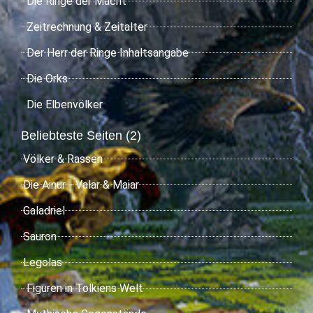
Die Ringe der Macht
Zeitrechnung & Zeitalter
Der Herr der Ringe Inhaltsangabe
Die Orks
Die Elbenvölker
Beliebteste Seiten (2)
Völker & Rassen
Die Ainur - Valar & Maiar
Galadriel
Sauron
Legolas
Figuren in Tolkiens Welt