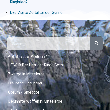
Ringkrieg?
Das Vierte Zeitalter der Sonne
Beliebteste Seiten (1)
LEGO® Der Herr der Ringe Sets
Zwerge in Mittelerde
Die Istari - Zauberer
Gollum / Smeagol
Berühmte Waffen in Mittelerde