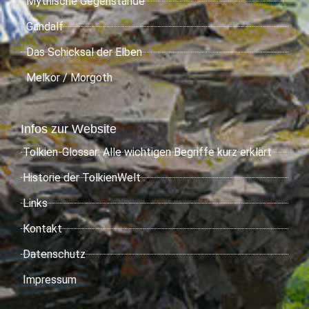
Mythische Gegenstände
Gandalf
Das Schicksal der Elben
Melkor / Morgoth
Infos zur Website
Tolkien-Glossar: Alle wichtigen Begriffe kurz erklärt
Historie der TolkienWelt
Links
Kontakt
Datenschutz
Impressum