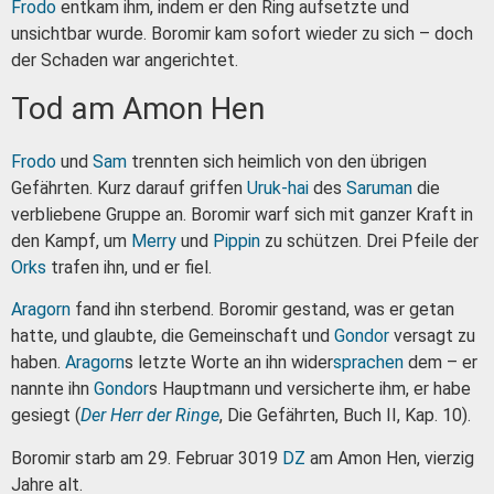
Frodo
entkam ihm, indem er den Ring aufsetzte und
unsichtbar wurde. Boromir kam sofort wieder zu sich – doch
der Schaden war angerichtet.
Tod am Amon Hen
Frodo
und
Sam
trennten sich heimlich von den übrigen
Gefährten. Kurz darauf griffen
Uruk-hai
des
Saruman
die
verbliebene Gruppe an. Boromir warf sich mit ganzer Kraft in
den Kampf, um
Merry
und
Pippin
zu schützen. Drei Pfeile der
Orks
trafen ihn, und er fiel.
Aragorn
fand ihn sterbend. Boromir gestand, was er getan
hatte, und glaubte, die Gemeinschaft und
Gondor
versagt zu
haben.
Aragorn
s letzte Worte an ihn wider
sprachen
dem – er
nannte ihn
Gondor
s Hauptmann und versicherte ihm, er habe
gesiegt (
Der Herr der Ringe
, Die Gefährten, Buch II, Kap. 10).
Boromir starb am 29. Februar 3019
DZ
am Amon Hen, vierzig
Jahre alt.