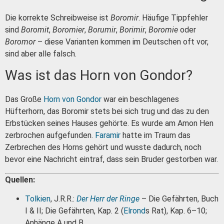
Die korrekte Schreibweise ist
Boromir
. Häufige Tippfehler
sind
Boromit
,
Boromier
,
Borumir
,
Borimir
,
Boromie
oder
Boromor
– diese Varianten kommen im Deutschen oft vor,
sind aber alle falsch.
Was ist das Horn von Gondor?
Das Große
Horn von Gondor
war ein beschlagenes
Hüfterhorn, das Boromir stets bei sich trug und das zu den
Erbstücken seines Hauses gehörte. Es wurde am Amon Hen
zerbrochen aufgefunden.
Faramir
hatte im Traum das
Zerbrechen des Horns gehört und wusste dadurch, noch
bevor eine Nachricht eintraf, dass sein Bruder gestorben war.
Quellen:
Tolkien
, J.R.R.:
Der Herr der Ringe
– Die Gefährten, Buch
I & II; Die Gefährten, Kap. 2 (
Elrond
s Rat), Kap. 6–10;
Anhänge A und B