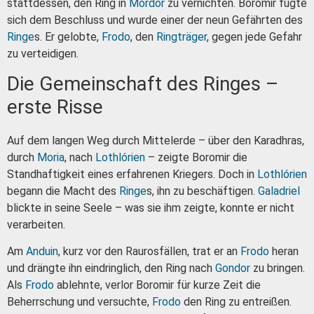
stattdessen, den Ring in
Mordor
zu vernichten. Boromir fügte
sich dem Beschluss und wurde einer der neun Gefährten des
Ringe
s. Er gelobte,
Frodo
, den
Ringträger
, gegen jede Gefahr
zu verteidigen.
Die Gemeinschaft des Ringes –
erste Risse
Auf dem langen Weg durch Mittelerde – über den Karadhras,
durch
Moria
, nach
Lothlórien
– zeigte Boromir die
Standhaftigkeit eines erfahrenen Kriegers. Doch in
Lothlórien
begann die Macht des
Ringe
s, ihn zu beschäftigen.
Galadriel
blickte in seine Seele – was sie ihm zeigte, konnte er nicht
verarbeiten.
Am
Anduin
, kurz vor den Raurosfällen, trat er an
Frodo
heran
und drängte ihn eindringlich, den Ring nach
Gondor
zu bringen.
Als
Frodo
ablehnte, verlor Boromir für kurze Zeit die
Beherrschung und versuchte,
Frodo
den Ring zu entreißen.