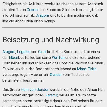
Fähigkeiten als Anführer, zweifelte aber an seinem Anspruch
auf den Thron
Gondor
s. In Boromirs Sterbestunde legten sie
alle Differenzen ab:
Aragorn
kniete bei ihm nieder und gab
ihm die Absolution eines Königs.
Beisetzung und Nachwirkung
Aragorn
,
Legolas
und
Gimli
betteten Boromirs Leib in eines
der
Elben
boote, legten seine
Waffen
und das zerbrochene
Horn neben ihn und schickten das Boot die Raurosfälle hinab.
Es wird erzählt, das Boot sei noch lebend an
Minas Tirith
vorübergezogen – so erfuhr
Gondor
vom Tod seines
berühmten Hauptmanns.
Das Große
Horn von Gondor
wurde in der Nähe des Amon Hen
zerbrochen aufgefunden.
Faramir
, der es im Traum hatte
zerspringen hören, bestätigte damit den Tod seines Bruders,
noch bevor eine Nachricht aus dem Norden eintraf.