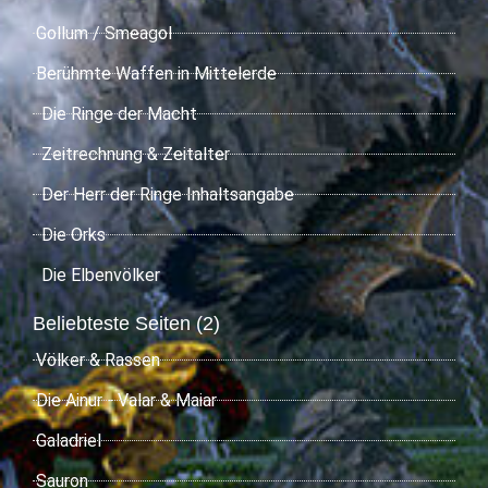
Gollum / Smeagol
Berühmte Waffen in Mittelerde
Die Ringe der Macht
Zeitrechnung & Zeitalter
Der Herr der Ringe Inhaltsangabe
Die Orks
Die Elbenvölker
Beliebteste Seiten (2)
Völker & Rassen
Die Ainur - Valar & Maiar
Galadriel
Sauron