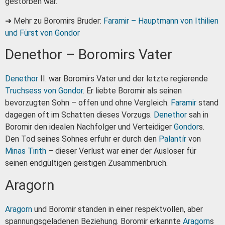
gestorben war.
➜ Mehr zu Boromirs Bruder:
Faramir – Hauptmann von Ithilien
und Fürst von Gondor
Denethor – Boromirs Vater
Denethor
II. war Boromirs Vater und der letzte regierende
Truchsess von Gondor
. Er liebte Boromir als seinen
bevorzugten Sohn – offen und ohne Vergleich.
Faramir
stand
dagegen oft im Schatten dieses Vorzugs.
Denethor
sah in
Boromir den idealen Nachfolger und Verteidiger
Gondor
s.
Den Tod seines Sohnes erfuhr er durch den
Palantír
von
Minas Tirith
– dieser Verlust war einer der Auslöser für
seinen endgültigen geistigen Zusammenbruch.
Aragorn
Aragorn
und Boromir standen in einer respektvollen, aber
spannungsgeladenen Beziehung. Boromir erkannte
Aragorn
s