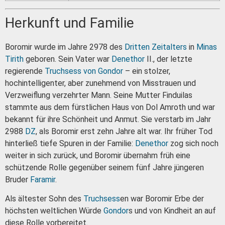
Herkunft und Familie
Boromir wurde im Jahre 2978 des
Dritten Zeitalters
in
Minas
Tirith
geboren. Sein Vater war
Denethor
II., der letzte
regierende
Truchsess von Gondor
– ein stolzer,
hochintelligenter, aber zunehmend von Misstrauen und
Verzweiflung verzehrter Mann. Seine Mutter Finduilas
stammte aus dem fürstlichen Haus von Dol Amroth und war
bekannt für ihre Schönheit und Anmut. Sie verstarb im Jahr
2988
DZ
, als Boromir erst zehn Jahre alt war. Ihr früher Tod
hinterließ tiefe Spuren in der Familie:
Denethor
zog sich noch
weiter in sich zurück, und Boromir übernahm früh eine
schützende Rolle gegenüber seinem fünf Jahre jüngeren
Bruder
Faramir
.
Als ältester Sohn des
Truchsess
en war Boromir Erbe der
höchsten weltlichen Würde
Gondor
s und von Kindheit an auf
diese Rolle vorbereitet.