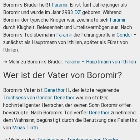
Boromirs Bruder heißt
Faramir
. Er ist fünf Jahre jünger als
Boromir und wurde im Jahr 2983
DZ
geboren. Während
Boromir der typische Krieger war, zeichnete sich
Faramir
durch Klugheit, Belesenheit und Urteilsvermögen aus. Nach
Boromirs Tod übernahm
Faramir
die Führungsrolle in
Gondor
–
zunächst als Hauptmann von Ithilien, später als Fürst von
Ithilien.
➜ Mehr zu Boromirs Bruder:
Faramir – Hauptmann von Ithilien
Wer ist der Vater von Boromir?
Boromirs Vater ist
Denethor
II., der letzte regierende
Truchsess von Gondor
.
Denethor
war ein stolzer,
hochintelligenter Herrscher, der seinen Sohn Boromir offen
bevorzugte. Nach Boromirs Tod verfiel
Denethor
zunehmend
dem Wahnsinn, begünstigt durch die Benutzung des Palantírs
von
Minas Tirith
.
➜ Mehr zu den
Truchsess
en:
Truchsesse von Gondor