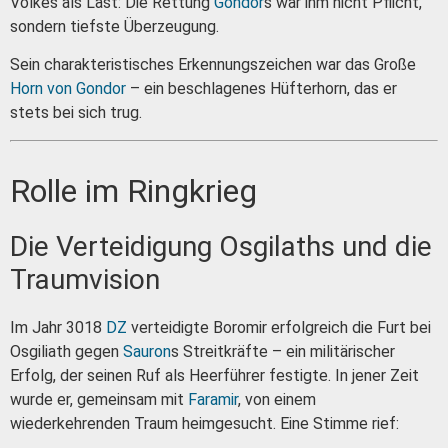
Volkes als Last: Die Rettung
Gondor
s war ihm nicht Pflicht,
sondern tiefste Überzeugung.
Sein charakteristisches Erkennungszeichen war das Große
Horn von Gondor
– ein beschlagenes Hüfterhorn, das er
stets bei sich trug.
Rolle im Ringkrieg
Die Verteidigung Osgilaths und die
Traumvision
Im Jahr 3018
DZ
verteidigte Boromir erfolgreich die Furt bei
Osgiliath gegen
Sauron
s Streitkräfte – ein militärischer
Erfolg, der seinen Ruf als Heerführer festigte. In jener Zeit
wurde er, gemeinsam mit
Faramir
, von einem
wiederkehrenden Traum heimgesucht. Eine Stimme rief: