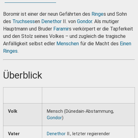
Boromir ist einer der neun Gefährten des
Ringe
s und Sohn
des
Truchsess
en
Denethor
II. von
Gondor
. Als mutiger
Hauptmann und Bruder
Faramir
s verkörpert er die Tapferkeit
und den Stolz seines Volkes – und zugleich die tragische
Anfälligkeit selbst edler
Menschen
für die Macht des
Einen
Ringes
.
Überblick
Volk
Mensch (Dúnedain-Abstammung,
Gondor
)
Vater
Denethor
II., letzter regierender