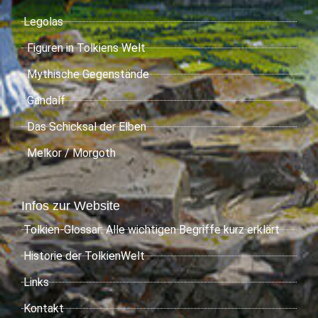
Legolas
Figuren in Tolkiens Welt
Mythische Gegenstände
Gandalf
Das Schicksal der Elben
Melkor / Morgoth
Infos zur Website
Tolkien-Glossar: Alle wichtigen Begriffe kurz erklärt
Historie der TolkienWelt
Links
Kontakt