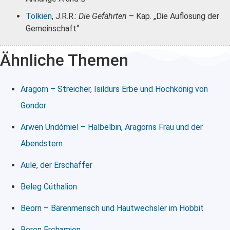
Tolkien
, J.R.R.:
Die Gefährten
– Kap. „Die Auflösung der
Gemeinschaft“
Ähnliche Themen
Aragorn – Streicher, Isildurs Erbe und Hochkönig von
Gondor
Arwen Undómiel – Halbelbin, Aragorns Frau und der
Abendstern
Aulë, der Erschaffer
Beleg Cúthalion
Beorn – Bärenmensch und Hautwechsler im Hobbit
Beren Erchamion