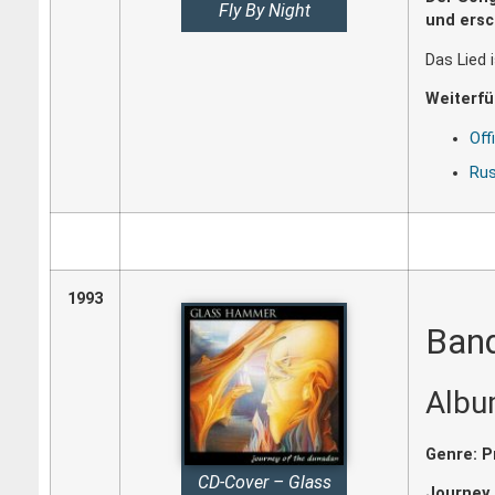
Fly By Night
und ersc
Das Lied 
Weiterfü
Off
Rus
1993
Ban
Albu
Genre: P
CD-Cover – Glass
Journey 