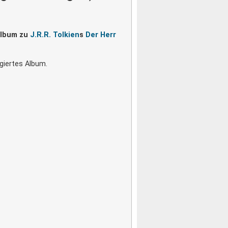
album zu
J.R.R. Tolkien
s
Der Herr
ngiertes Album.