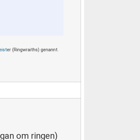
eist
er (Ringwraiths) genannt.
Sagan om ringen)