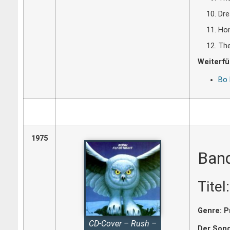
Dre
Hom
The
Weiterfü
Bo 
1975
Band
Titel
Genre: P
CD-Cover – Rush –
Der Song