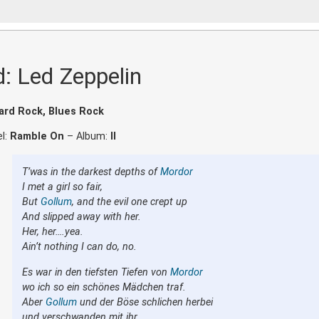
: Led Zeppelin
ard Rock, Blues Rock
el:
Ramble On
– Album:
II
T’was in the darkest depths of
Mordor
I met a girl so fair,
But
Gollum
, and the evil one crept up
And slipped away with her.
Her, her….yea.
Ain’t nothing I can do, no.
Es war in den tiefsten Tiefen von
Mordor
wo ich so ein schönes Mädchen traf.
Aber
Gollum
und der Böse schlichen herbei
und verschwanden mit ihr.