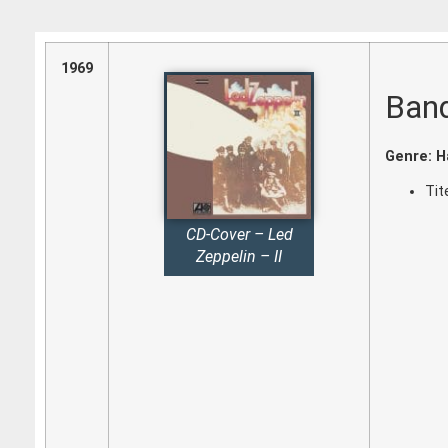
1969
Band
Genre: H
Tit
CD-Cover – Led
Zeppelin – II