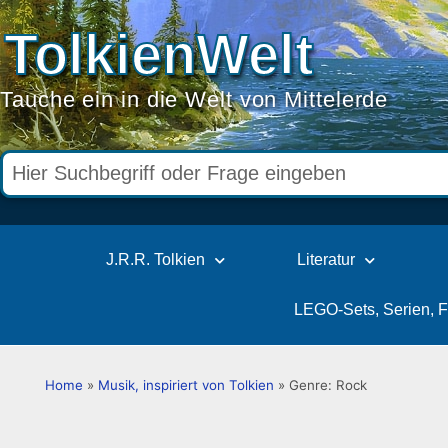
TolkienWelt
Tauche ein in die Welt von Mittelerde
J.R.R. Tolkien
Literatur
LEGO-Sets, Serien, 
Home
»
Musik, inspiriert von Tolkien
»
Genre: Rock