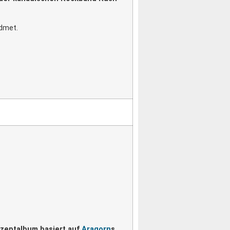
dmet.
nzeptalbum basiert auf
Aragorn
s