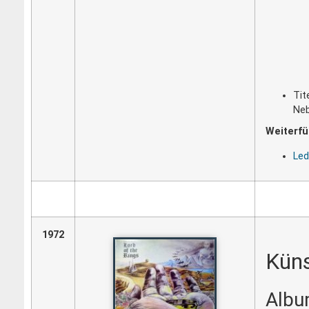
Tit
Neb
Weiterfü
Led
1972
Küns
Album