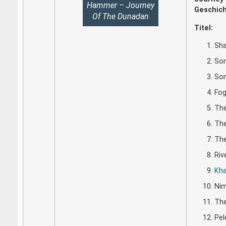
Hammer – Journey
Geschic
Of The Dunadan
Titel:
Sha
Som
Son
Fog
The
The
The
Riv
Kh
Nim
Th
Pel