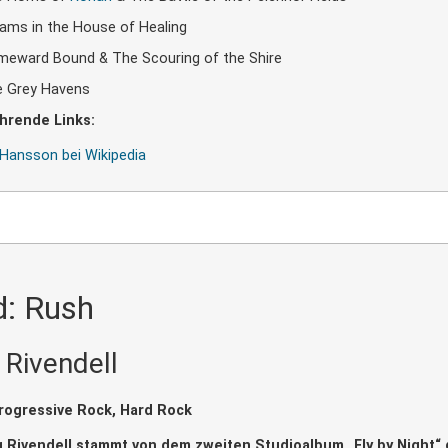
ams in the House of Healing
eward Bound & The Scouring of the Shire
 Grey Havens
hrende Links:
Hansson bei Wikipedia
: Rush
: Rivendell
rogressive Rock, Hard Rock
 Rivendell stammt von dem zweiten Studioalbum „Fly by Night