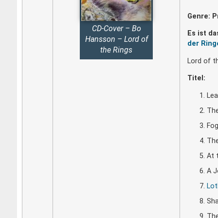
Genre: P
CD-Cover – Bo
Es ist d
Hansson – Lord of
der Ring
the Rings
Lord of t
Titel:
Lea
The
Fog
The
At 
A J
Lot
Sh
Th