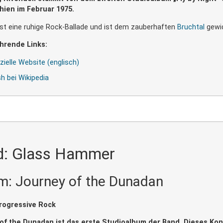
hien im Februar 1975.
ist eine ruhige Rock-Ballade und ist dem zauberhaften
Bruchtal
gewi
hrende Links:
izielle Website (englisch)
h bei Wikipedia
d: Glass Hammer
m: Journey of the Dunadan
rogressive Rock
of the Dunadan ist das erste Studioalbum der Band. Dieses Ko