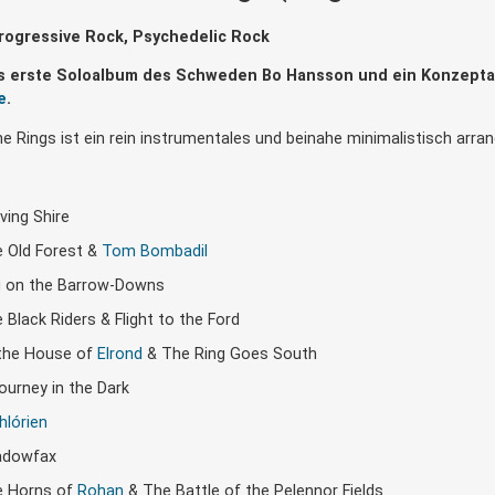
rogressive Rock, Psychedelic Rock
as erste Soloalbum des Schweden Bo Hansson und ein Konzept
e
.
he Rings ist ein rein instrumentales und beinahe minimalistisch arra
ving Shire
 Old Forest &
Tom Bombadil
 on the Barrow-Downs
 Black Riders & Flight to the Ford
the House of
Elrond
& The Ring Goes South
ourney in the Dark
hlórien
adowfax
e Horns of
Rohan
& The Battle of the Pelennor Fields