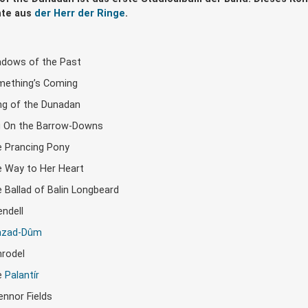
hte aus
der Herr der Ringe
.
dows of the Past
ething’s Coming
g of the Dunadan
 On the Barrow-Downs
 Prancing Pony
 Way to Her Heart
 Ballad of Balin Longbeard
endell
azad-Dûm
rodel
e
Palantír
ennor Fields