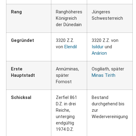
Rang
Ranghöheres
Jüngeres
Königreich
Schwesterreich
der Dúnedain
Gegründet
3320 Z.Z.
3320 Z.Z. von
von
Elendil
Isildur
und
Anárion
Erste
Annúminas,
Osgiliath, später
Hauptstadt
später
Minas Tirith
Fornost
Schicksal
Zerfiel 861
Bestand
D.Z. in drei
durchgehend bis
Reiche,
zur
unterging
Wiedervereinigung
endgültig
1974 D.Z.