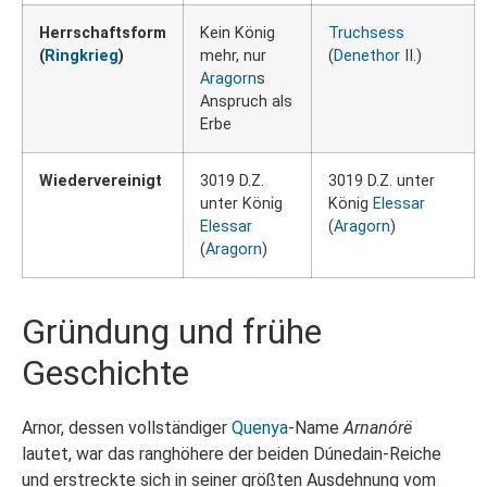
Herrschaftsform
Kein König
Truchsess
(
Ringkrieg
)
mehr, nur
(
Denethor
II.)
Aragorn
s
Anspruch als
Erbe
Wiedervereinigt
3019 D.Z.
3019 D.Z. unter
unter König
König
Elessar
Elessar
(
Aragorn
)
(
Aragorn
)
Gründung und frühe
Geschichte
Arnor, dessen vollständiger
Quenya
-Name
Arnanórë
lautet, war das ranghöhere der beiden Dúnedain-Reiche
und erstreckte sich in seiner größten Ausdehnung vom