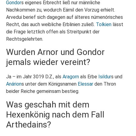
Gondor
s eigenes Erbrecht ließ nur männliche
Nachkommen zu, wodurch Eärnil den Vorzug erhielt.
Arvedui berief sich dagegen auf älteres númenórisches
Recht, das auch weibliche Erblinien zuließ.
Tolkien
lässt
die Frage letztlich offen als Streitpunkt der
Rechtsgelehrten.
Wurden Arnor und Gondor
jemals wieder vereint?
Ja – im Jahr 3019 D.Z., als
Aragorn
als Erbe
Isildur
s und
Anárion
s unter dem Königsnamen
Elessar
den Thron
beider Reiche gemeinsam bestieg.
Was geschah mit dem
Hexenkönig nach dem Fall
Arthedains?