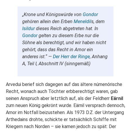
„Krone und Königswürde von
Gondor
gehören allein den Erben
Meneldil
s, dem
Isildur
dieses Reich abgetreten hat. In
Gondor
gelten zu diesem Erbe nur die
Söhne als berechtigt, und wir haben nicht
gehört, dass das Recht in Arnor ein
anderes ist.“ —
Der Herr der Ringe
, Anhang
A, Teil I, Abschnitt IV (sinngemäß)
Arvedui berief sich dagegen auf das ältere númenórische
Recht, wonach auch Töchter erbberechtigt waren, gab
seinen Anspruch aber letztlich auf, als der Feldherr
Eärnil
zum neuen König gekrönt wurde. Eärnil versprach dennoch,
Arnor im Notfall beizustehen. Als 1973 D.Z. der Untergang
Arthedains drohte, schickte er tatsächlich Schiffe mit
Kriegern nach Norden – sie kamen jedoch zu spät: Der