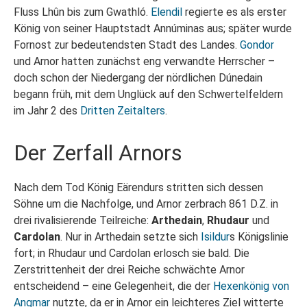
Fluss Lhûn bis zum Gwathló.
Elendil
regierte es als erster
König von seiner Hauptstadt Annúminas aus; später wurde
Fornost zur bedeutendsten Stadt des Landes.
Gondor
und Arnor hatten zunächst eng verwandte Herrscher –
doch schon der Niedergang der nördlichen Dúnedain
begann früh, mit dem Unglück auf den Schwertelfeldern
im Jahr 2 des
Dritten Zeitalters
.
Der Zerfall Arnors
Nach dem Tod König Eärendurs stritten sich dessen
Söhne um die Nachfolge, und Arnor zerbrach 861 D.Z. in
drei rivalisierende Teilreiche:
Arthedain
,
Rhudaur
und
Cardolan
. Nur in Arthedain setzte sich
Isildur
s Königslinie
fort; in Rhudaur und Cardolan erlosch sie bald. Die
Zerstrittenheit der drei Reiche schwächte Arnor
entscheidend – eine Gelegenheit, die der
Hexenkönig von
Angmar
nutzte, da er in Arnor ein leichteres Ziel witterte