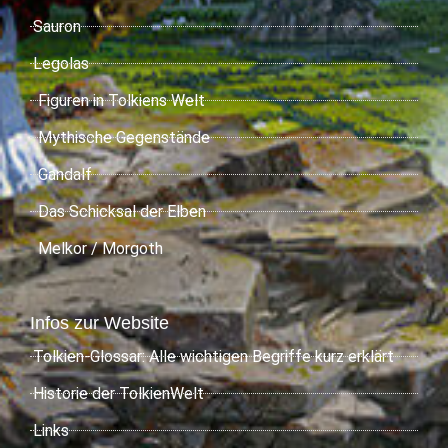
Sauron
Legolas
Figuren in Tolkiens Welt
Mythische Gegenstände
Gandalf
Das Schicksal der Elben
Melkor / Morgoth
Infos zur Website
Tolkien-Glossar: Alle wichtigen Begriffe kurz erklärt
Historie der TolkienWelt
Links