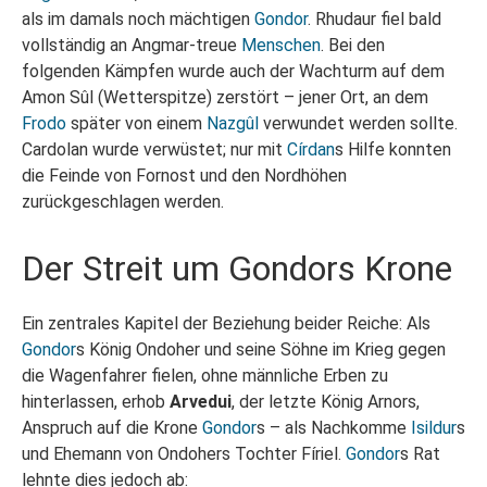
als im damals noch mächtigen
Gondor
. Rhudaur fiel bald
vollständig an Angmar-treue
Menschen
. Bei den
folgenden Kämpfen wurde auch der Wachturm auf dem
Amon Sûl (Wetterspitze) zerstört – jener Ort, an dem
Frodo
später von einem
Nazgûl
verwundet werden sollte.
Cardolan wurde verwüstet; nur mit
Círdan
s Hilfe konnten
die Feinde von Fornost und den Nordhöhen
zurückgeschlagen werden.
Der Streit um Gondors Krone
Ein zentrales Kapitel der Beziehung beider Reiche: Als
Gondor
s König Ondoher und seine Söhne im Krieg gegen
die Wagenfahrer fielen, ohne männliche Erben zu
hinterlassen, erhob
Arvedui
, der letzte König Arnors,
Anspruch auf die Krone
Gondor
s – als Nachkomme
Isildur
s
und Ehemann von Ondohers Tochter Fíriel.
Gondor
s Rat
lehnte dies jedoch ab: