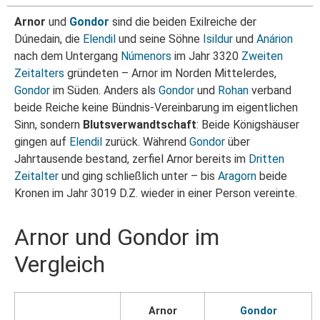
Arnor
und
Gondor
sind die beiden Exilreiche der
Dúnedain, die
Elendil
und seine Söhne
Isildur
und
Anárion
nach dem Untergang
Númenors
im Jahr 3320
Zweiten
Zeitalters
gründeten – Arnor im Norden Mittelerdes,
Gondor
im Süden. Anders als
Gondor
und
Rohan
verband
beide Reiche keine Bündnis-Vereinbarung im eigentlichen
Sinn, sondern
Blutsverwandtschaft
: Beide Königshäuser
gingen auf
Elendil
zurück. Während
Gondor
über
Jahrtausende bestand, zerfiel Arnor bereits im
Dritten
Zeitalter
und ging schließlich unter – bis
Aragorn
beide
Kronen im Jahr 3019 D.Z. wieder in einer Person vereinte.
Arnor und Gondor im
Vergleich
Arnor
Gondor