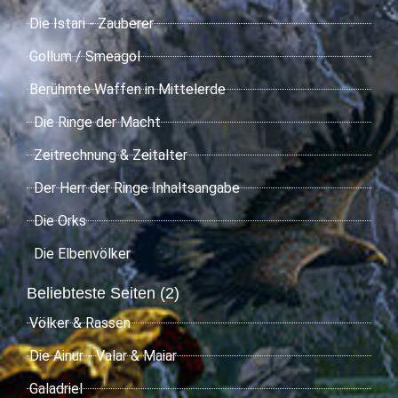
Die Istari - Zauberer
Gollum / Smeagol
Berühmte Waffen in Mittelerde
Die Ringe der Macht
Zeitrechnung & Zeitalter
Der Herr der Ringe Inhaltsangabe
Die Orks
Die Elbenvölker
Beliebteste Seiten (2)
Völker & Rassen
Die Ainur - Valar & Maiar
Galadriel