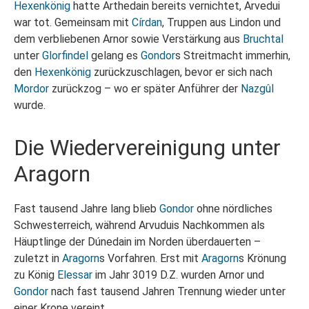
Hexenkönig
hatte Arthedain bereits vernichtet, Arvedui
war tot. Gemeinsam mit
Círdan
, Truppen aus Lindon und
dem verbliebenen Arnor sowie Verstärkung aus
Bruchtal
unter
Glorfindel
gelang es
Gondor
s Streitmacht immerhin,
den
Hexenkönig
zurückzuschlagen, bevor er sich nach
Mordor
zurückzog – wo er später Anführer der
Nazgûl
wurde.
Die Wiedervereinigung unter
Aragorn
Fast tausend Jahre lang blieb
Gondor
ohne nördliches
Schwesterreich, während Arvuduis Nachkommen als
Häuptlinge der Dúnedain im Norden überdauerten –
zuletzt in
Aragorn
s Vorfahren. Erst mit
Aragorn
s Krönung
zu König
Elessar
im Jahr 3019 D.Z. wurden Arnor und
Gondor
nach fast tausend Jahren Trennung wieder unter
einer Krone vereint.