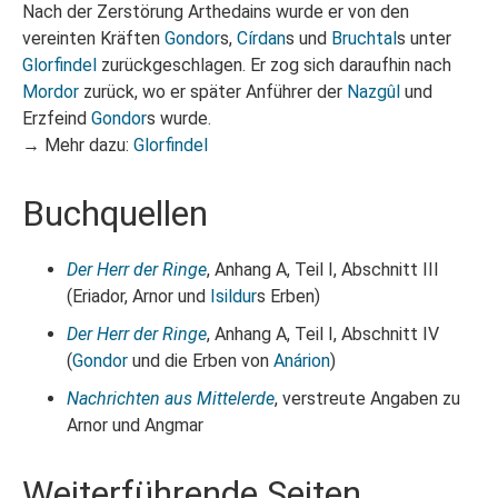
Nach der Zerstörung Arthedains wurde er von den
vereinten Kräften
Gondor
s,
Círdan
s und
Bruchtal
s unter
Glorfindel
zurückgeschlagen. Er zog sich daraufhin nach
Mordor
zurück, wo er später Anführer der
Nazgûl
und
Erzfeind
Gondor
s wurde.
→ Mehr dazu:
Glorfindel
Buchquellen
Der Herr der Ringe
, Anhang A, Teil I, Abschnitt III
(Eriador, Arnor und
Isildur
s Erben)
Der Herr der Ringe
, Anhang A, Teil I, Abschnitt IV
(
Gondor
und die Erben von
Anárion
)
Nachrichten aus Mittelerde
, verstreute Angaben zu
Arnor und Angmar
Weiterführende Seiten