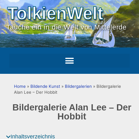
TolkienWelt
Tauche ein in die Welt von Mittelerde
Home
»
Bildende Kunst
»
Bildergalerien
»
Bildergalerie
Alan Lee – Der Hobbit
Bildergalerie Alan Lee – Der
Hobbit
Inhaltsverzeichnis