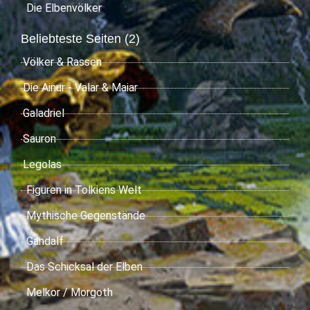
Die Elbenvölker
Beliebteste Seiten (2)
Völker & Rassen
Die Ainur - Valar & Maiar
Galadriel
Sauron
Legolas
Figuren in Tolkiens Welt
Mythische Gegenstände
Gandalf
Das Schicksal der Elben
Melkor / Morgoth