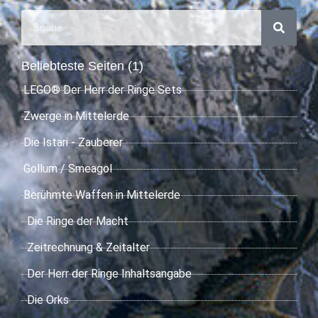
Beliebteste Seiten (1)
LEGO® Der Herr der Ringe Sets
Zwerge in Mittelerde
Die Istari - Zauberer
Gollum / Smeagol
Berühmte Waffen in Mittelerde
Die Ringe der Macht
Zeitrechnung & Zeitalter
Der Herr der Ringe Inhaltsangabe
Die Orks