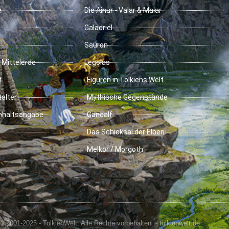
e
Die Ainur - Valar & Maiar
Galadriel
Sauron
 Mittelerde
Legolas
t
Figuren in Tolkiens Welt
talter
Mythische Gegenstände
Inhaltsangabe
Gandalf
Das Schicksal der Elben
Melkor / Morgoth
© 2001-2025 - TolkienWelt. Alle Rechte vorbehalten. - tolkienwelt.de