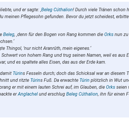
ebte, und er sagte: ‚
Beleg Cúthalion
! Durch viele Tränen schon
s du meinen Pflegesohn gefunden. Bevor du jetzt scheidest, erbitt
te
Beleg
, ‚denn für den Bogen von Rang kommen die
Orks
nun zu 
chsen.‘
agte Thingol, ’nur nicht Aranrûth, mein eigenes.‘
in Schwert von hohem Rang und trug seinen Namen, weil es aus 
r; und es spaltete alles Eisen, das aus der Erde kam.
 damit
Túrin
s Fesseln durch; doch das Schicksal war an diesem Ta
hnitt und ritzte
Túrin
s Fuß. Da erwachte
Túrin
plötzlich in Wut un
prang er mit einem lauten Schrei auf, im Glauben, die
Orks
seien 
packte er
Anglachel
und erschlug
Beleg Cúthalion
, ihn für einen 