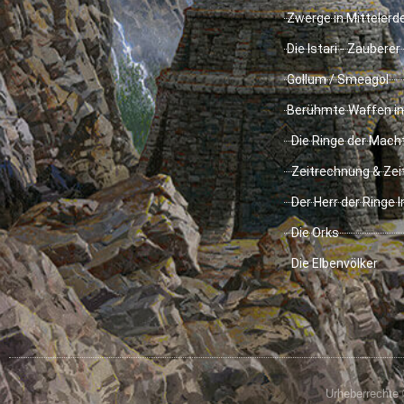
Zwerge in Mittelerd
Die Istari - Zauberer
Gollum / Smeagol
Berühmte Waffen in
Die Ringe der Mach
Zeitrechnung & Zei
Der Herr der Ringe 
Die Orks
Die Elbenvölker
Urheberrechte 