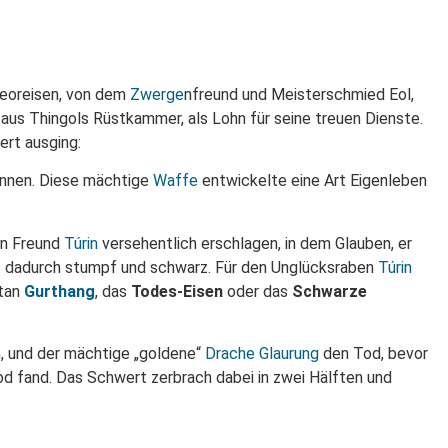
teoreisen, von dem
Zwerge
nfreund und Meisterschmied Eol,
aus Thingols Rüstkammer, als Lohn für seine treuen Dienste.
ert ausging:
innen. Diese mächtige
Waffe
entwickelte eine Art Eigenleben
en Freund
Túrin
versehentlich erschlagen, in dem Glauben, er
de dadurch stumpf und schwarz. Für den Unglücksraben
Túrin
rtan
Gurthang
, das
Todes-Eisen
oder das
Schwarze
n
, und der mächtige „goldene“
Drache
Glaurung
den Tod, bevor
od fand. Das Schwert zerbrach dabei in zwei Hälften und