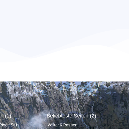
n (1)
Beliebteste Seiten (2)
Ringe Sets
Völker & Rassen