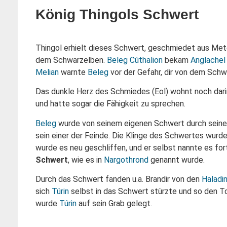
König Thingols Schwert
Thingol erhielt dieses Schwert, geschmiedet aus Me
dem Schwarzelben.
Beleg Cúthalion
bekam
Anglachel
Melian
warnte
Beleg
vor der Gefahr, dir von dem Schw
Das dunkle Herz des Schmiedes (Eol) wohnt noch dar
und hatte sogar die Fähigkeit zu sprechen.
Beleg
wurde von seinem eigenen Schwert durch sein
sein einer der Feinde. Die Klinge des Schwertes wur
wurde es neu geschliffen, und er selbst nannte es fo
Schwert
, wie es in
Nargothrond
genannt wurde.
Durch das Schwert fanden u.a. Brandir von den
Haladi
sich
Túrin
selbst in das Schwert stürzte und so den T
wurde
Túrin
auf sein Grab gelegt.