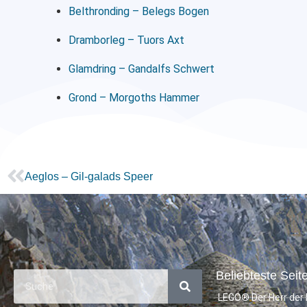
Belthronding – Belegs Bogen
Dramborleg – Tuors Axt
Glamdring – Gandalfs Schwert
Grond – Morgoths Hammer
Aeglos – Gil-galads Speer
Beliebteste Seite
LEGO® Der Herr der 