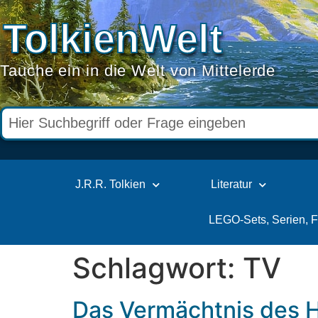
TolkienWelt
Tauche ein in die Welt von Mittelerde
J.R.R. Tolkien
Literatur
LEGO-Sets, Serien, 
Schlagwort:
TV
Das Vermächtnis des H