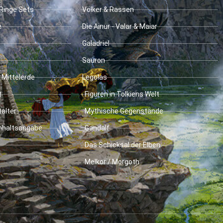
Ringe Sets
Völker & Rassen
e
Die Ainur - Valar & Maiar
Galadriel
Sauron
 Mittelerde
Legolas
t
Figuren in Tolkiens Welt
talter
Mythische Gegenstände
Inhaltsangabe
Gandalf
Das Schicksal der Elben
Melkor / Morgoth