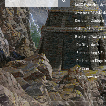
LEGO® Der Herr der 
Zwerge in Mittelerd
Die Istari - Zauberer
Gollum / Smeagol
Berühmte Waffen in
Die Ringe der Mach
Zeitrechnung & Zei
Der Herr der Ringe 
Die Orks
Die Elbenvölker