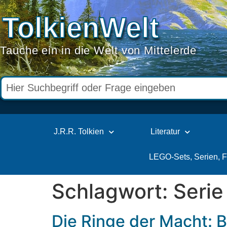
TolkienWelt
Tauche ein in die Welt von Mittelerde
J.R.R. Tolkien
Literatur
LEGO-Sets, Serien, 
Schlagwort:
Serie
Die Ringe der Macht: 