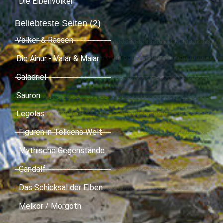
Die Elbenvölker
Beliebteste Seiten (2)
Völker & Rassen
Die Ainur - Valar & Maiar
Galadriel
Sauron
Legolas
Figuren in Tolkiens Welt
Mythische Gegenstände
Gandalf
Das Schicksal der Elben
Melkor / Morgoth