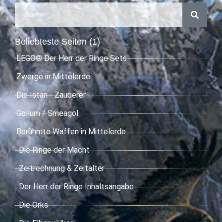
Beliebteste Seiten (1)
LEGO® Der Herr der Ringe Sets
Zwerge in Mittelerde
Die Istari - Zauberer
Gollum / Smeagol
Berühmte Waffen in Mittelerde
Die Ringe der Macht
Zeitrechnung & Zeitalter
Der Herr der Ringe Inhaltsangabe
Die Orks