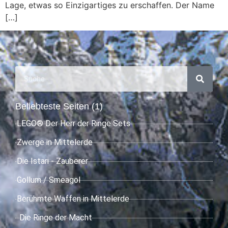
Lage, etwas so Einzigartiges zu erschaffen. Der Name
[…]
Beliebteste Seiten (1)
LEGO® Der Herr der Ringe Sets
Zwerge in Mittelerde
Die Istari - Zauberer
Gollum / Smeagol
Berühmte Waffen in Mittelerde
Die Ringe der Macht