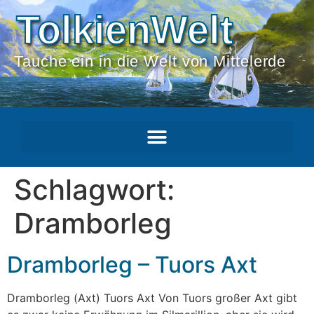
TolkienWelt
Tauche ein in die Welt von Mittelerde
Schlagwort:
Dramborleg
Dramborleg – Tuors Axt
Dramborleg (Axt) Tuors Axt Von Tuors großer Axt gibt