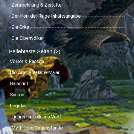
Zeitrechnung & Zeitalter
Der Herr der Ringe Inhaltsangabe
Die Orks
Die Elbenvölker
Beliebteste Seiten (2)
Völker & Rassen
Die Ainur - Valar & Maiar
Galadriel
Sauron
Legolas
Figuren in Tolkiens Welt
Mythische Gegenstände