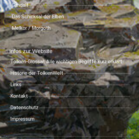
Gandalf
Das Schicksal der Elben
Melkor / Morgoth
Infos zur Website
Tolkien-Glossar: Alle wichtigen Begriffe kurz erklärt
Historie der TolkienWelt
Links
Kontakt
Datenschutz
Impressum