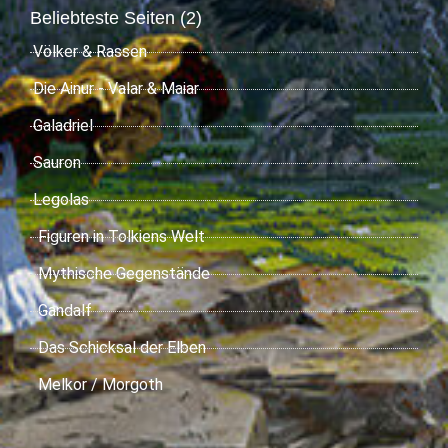
Beliebteste Seiten (2)
Völker & Rassen
Die Ainur - Valar & Maiar
Galadriel
Sauron
Legolas
Figuren in Tolkiens Welt
Mythische Gegenstände
Gandalf
Das Schicksal der Elben
Melkor / Morgoth