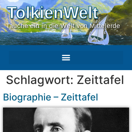
TolkienWelt
Tauche ein in die Welt von Mittelerde
Schlagwort:
Zeittafel
Biographie – Zeittafel