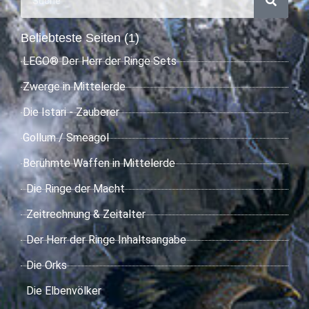
Beliebteste Seiten (1)
LEGO® Der Herr der Ringe Sets
Zwerge in Mittelerde
Die Istari - Zauberer
Gollum / Smeagol
Berühmte Waffen in Mittelerde
Die Ringe der Macht
Zeitrechnung & Zeitalter
Der Herr der Ringe Inhaltsangabe
Die Orks
Die Elbenvölker