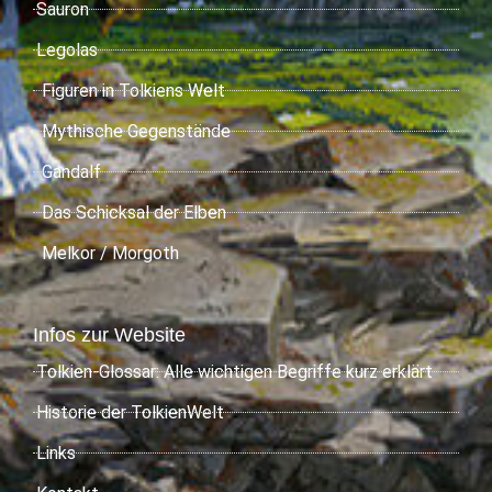
Sauron
Legolas
Figuren in Tolkiens Welt
Mythische Gegenstände
Gandalf
Das Schicksal der Elben
Melkor / Morgoth
Infos zur Website
Tolkien-Glossar: Alle wichtigen Begriffe kurz erklärt
Historie der TolkienWelt
Links