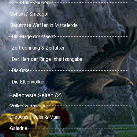
Die Istari - Zauberer
Gollum / Smeagol
Berühmte Waffen in Mittelerde
Die Ringe der Macht
Zeitrechnung & Zeitalter
Der Herr der Ringe Inhaltsangabe
Die Orks
Die Elbenvölker
Beliebteste Seiten (2)
Völker & Rassen
Die Ainur - Valar & Maiar
Galadriel