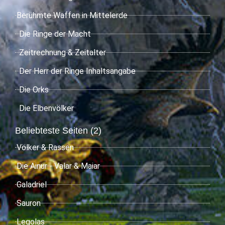
Berühmte Waffen in Mittelerde
Die Ringe der Macht
Zeitrechnung & Zeitalter
Der Herr der Ringe Inhaltsangabe
Die Orks
Die Elbenvölker
Beliebteste Seiten (2)
Völker & Rassen
Die Ainur - Valar & Maiar
Galadriel
Sauron
Legolas