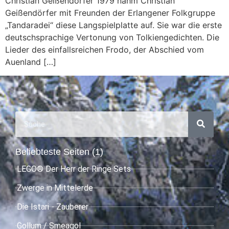
Christian Geißendörfer 1979 nahm Christian
Geißendörfer mit Freunden der Erlangener Folkgruppe
„Tandaradei“ diese Langspielplatte auf. Sie war die erste
deutschsprachige Vertonung von Tolkiengedichten. Die
Lieder des einfallsreichen Frodo, der Abschied vom
Auenland […]
Beliebteste Seiten (1)
LEGO® Der Herr der Ringe Sets
Zwerge in Mittelerde
Die Istari - Zauberer
Gollum / Smeagol