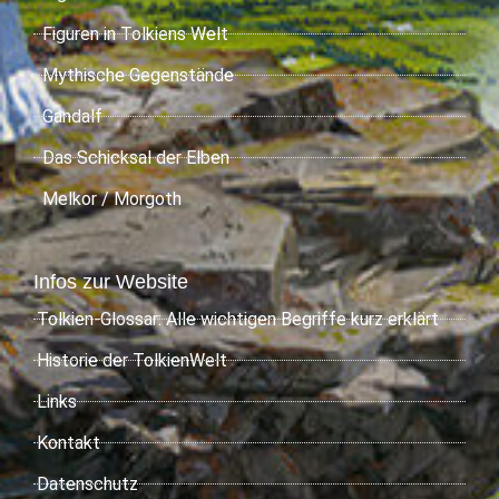
Figuren in Tolkiens Welt
Mythische Gegenstände
Gandalf
Das Schicksal der Elben
Melkor / Morgoth
Infos zur Website
Tolkien-Glossar: Alle wichtigen Begriffe kurz erklärt
Historie der TolkienWelt
Links
Kontakt
Datenschutz