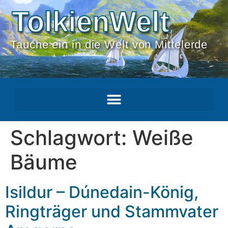
TolkienWelt
Tauche ein in die Welt von Mittelerde
Schlagwort:
Weiße
Bäume
Isildur – Dúnedain-König,
Ringträger und Stammvater