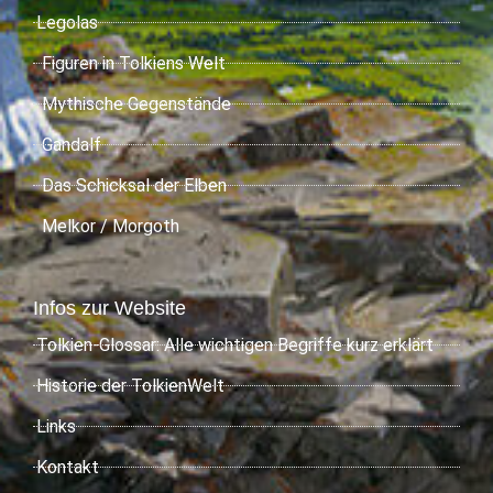
Legolas
Figuren in Tolkiens Welt
Mythische Gegenstände
Gandalf
Das Schicksal der Elben
Melkor / Morgoth
Infos zur Website
Tolkien-Glossar: Alle wichtigen Begriffe kurz erklärt
Historie der TolkienWelt
Links
Kontakt