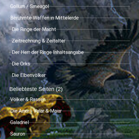
Gollum / Smeagol
Berühmte Waffen in Mittelerde
Die Ringe der Macht
Zeitrechnung & Zeitalter
Der Herr der Ringe Inhaltsangabe
Die Orks
Die Elbenvölker
Beliebteste Seiten (2)
Völker & Rassen
Die Ainur - Valar & Maiar
Galadriel
Sauron