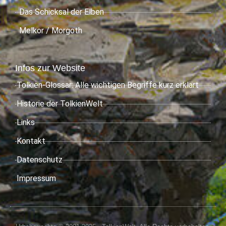
Das Schicksal der Elben
Melkor / Morgoth
Infos zur Website
Tolkien-Glossar: Alle wichtigen Begriffe kurz erklärt
Historie der TolkienWelt
Links
Kontakt
Datenschutz
Impressum