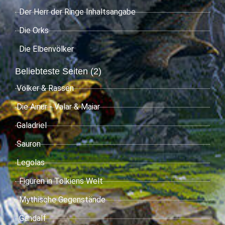
Der Herr der Ringe Inhaltsangabe
Die Orks
Die Elbenvölker
Beliebteste Seiten (2)
Völker & Rassen
Die Ainur - Valar & Maiar
Galadriel
Sauron
Legolas
Figuren in Tolkiens Welt
Mythische Gegenstände
Gandalf