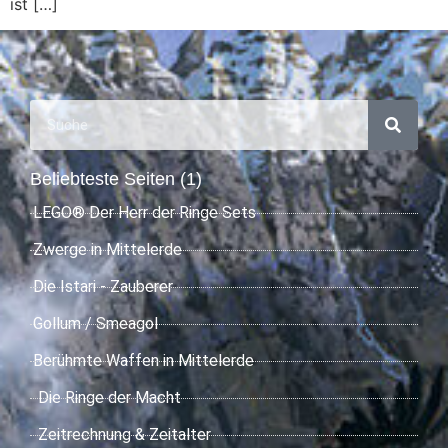
ist […]
Beliebteste Seiten (1)
LEGO® Der Herr der Ringe Sets
Zwerge in Mittelerde
Die Istari - Zauberer
Gollum / Smeagol
Berühmte Waffen in Mittelerde
Die Ringe der Macht
Zeitrechnung & Zeitalter