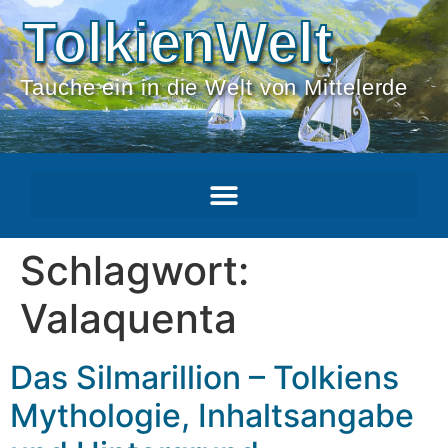
TolkienWelt
Tauche ein in die Welt von Mittelerde
Schlagwort:
Valaquenta
Das Silmarillion – Tolkiens
Mythologie, Inhaltsangabe