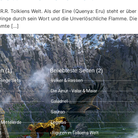
 J.R.R. Tolkiens Welt. Als der Eine (Quenya: Eru) steht er üb
le Dinge durch sein Wort und die Unverlöschliche Flamme. D
amte […]
n (1)
Beliebteste Seiten (2)
Ringe Sets
Völker & Rassen
e
Die Ainur - Valar & Maiar
Galadriel
Sauron
 Mittelerde
Legolas
t
Figuren in Tolkiens Welt