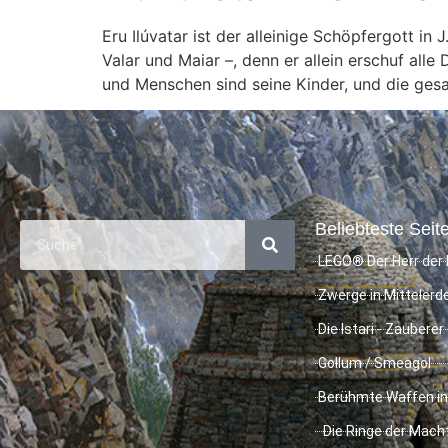
Eru Ilúvatar ist der alleinige Schöpfergott in
Valar und Maiar –, denn er allein erschuf al
und Menschen sind seine Kinder, und die ges
Beliebteste Seite
LEGO® Der Herr der 
Zwerge in Mittelerd
Die Istari - Zauberer
Gollum / Smeagol
Berühmte Waffen in
Die Ringe der Mach