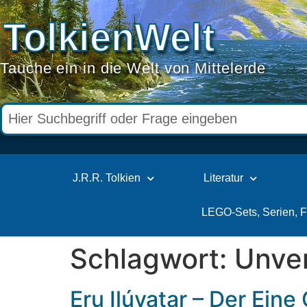
TolkienWelt
Tauche ein in die Welt von Mittelerde
J.R.R. Tolkien
Literatur
LEGO-Sets, Serien, 
Schlagwort:
Unve
Eru Ilúvatar – Der Eine