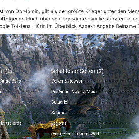
st von Dor-lómin, gilt als der größte Krieger unter den Men
olgende Fluch über seine gesamte Familie stürzten seine K
ogie Tolkiens. Húrin im Überblick Aspekt Angabe Beiname T
n (1)
Beliebteste Seiten (2)
Ringe Sets
Völker & Rassen
e
Die Ainur - Valar & Maiar
Galadriel
Sauron
 Mittelerde
Legolas
t
Figuren in Tolkiens Welt