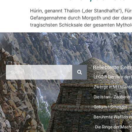
Húrin, genannt Thalion („der Standhafte“), Für
Gefangennahme durch Morgoth und der darauff
tragischsten Schicksale der gesamten Mythol
Beliebteste Seite
LEGO® Der Herr der 
Zwerge in Mittelerd
Die Istari - Zauberer
Gollum / Smeagol
Berühmte Waffen in
Die Ringe der Mach