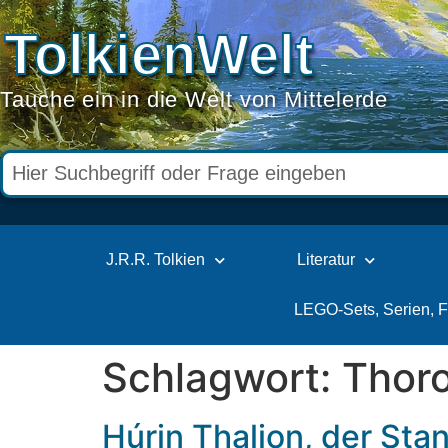
TolkienWelt
Tauche ein in die Welt von Mittelerde
J.R.R. Tolkien
Literatur
LEGO-Sets, Serien, 
Schlagwort:
Thor
Húrin Thalion, der Sta