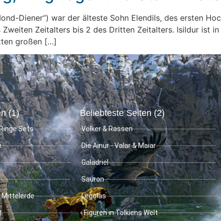
 „Mond-Diener“) war der älteste Sohn Elendils, des ersten H
Zweiten Zeitalters bis 2 des Dritten Zeitalters. Isildur ist
tzten großen […]
n (1)
Beliebteste Seiten (2)
Ringe Sets
Völker & Rassen
e
Die Ainur - Valar & Maiar
Galadriel
Sauron
 Mittelerde
Legolas
t
Figuren in Tolkiens Welt