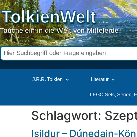
TolkienWelt
Tauche ein in die Welt von Mittelerde
J.R.R. Tolkien
Literatur
LEGO-Sets, Serien, 
Schlagwort:
Szep
Isildur – Dúnedain-Kö