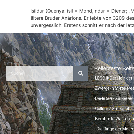
Isildur (Quenya: isil = Mond, ndur = Diener;
ältere Bruder Anárions. Er lebte von 3209 des 
unvergesslich: Erstens schnitt er nach der le
Beliebteste Seite
LEGO® Der Herr der 
Zwerge in Mittelerd
Die Istari - Zauberer
Gollum / Smeagol
Berühmte Waffen in
Die Ringe der Mach